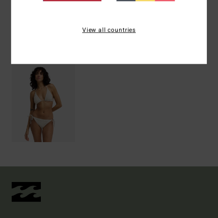
Livraison & Retours
View all countries
Articles vus récemment