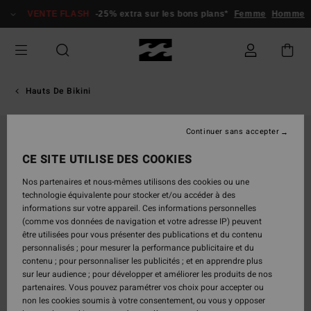
Passer
VENTE FLASH
-25% extra sur les bons plans*
Femme
Homme
à
l'information
sur
le
produit
Hauts De Bikini
Continuer sans accepter
CE SITE UTILISE DES COOKIES
Nos partenaires et nous-mêmes utilisons des cookies ou une
technologie équivalente pour stocker et/ou accéder à des
informations sur votre appareil. Ces informations personnelles
(comme vos données de navigation et votre adresse IP) peuvent
être utilisées pour vous présenter des publications et du contenu
personnalisés ; pour mesurer la performance publicitaire et du
contenu ; pour personnaliser les publicités ; et en apprendre plus
sur leur audience ; pour développer et améliorer les produits de nos
partenaires. Vous pouvez paramétrer vos choix pour accepter ou
non les cookies soumis à votre consentement, ou vous y opposer