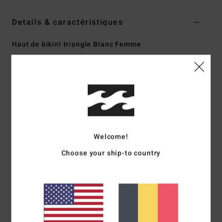
Details & caractéristiques
Haut de bikini triangle Blanc Femme
Style
EBJX300150
Code couleur
wcp
Caractéristiques
Matière :
Polyester et élasthanne
Recouvrement moyen du buste
Liens au cou et au centre du dos pour plus d’ajustement
Welcome!
Coussinets amovibles
Choose your ship-to country
Plaque métallique ronde sur le côté
Composition
[Matière principale] 99% Polyester, 1%
Élasthanne