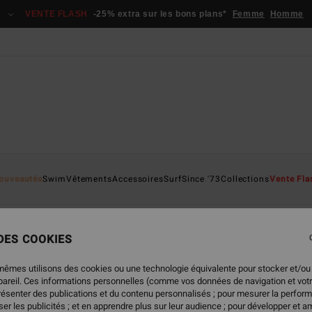
VENTE FLASH
-25% extra sur les bons plans*
Femme
Homme
ouveautés
Swim
Vêtements
Accessoires
Surf
Since '73
Collections
Vente Fla
 DES COOKIES
mêmes utilisons des cookies ou une technologie équivalente pour stocker et/ou
ppareil. Ces informations personnelles (comme vos données de navigation et vot
présenter des publications et du contenu personnalisés ; pour mesurer la perform
er les publicités ; et en apprendre plus sur leur audience ; pour développer et am