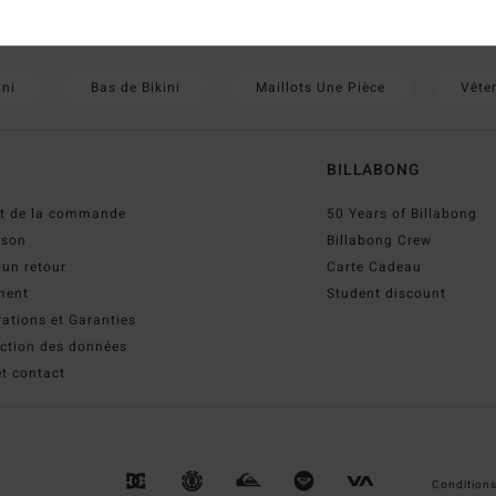
hemises
Casquettes
Sacs à Dos & Bagages
ini
Bas de Bikini
Maillots Une Pièce
Vête
BILLABONG
ut de la commande
50 Years of Billabong
ison
Billabong Crew
 un retour
Carte Cadeau
ment
Student discount
ations et Garanties
ection des données
t contact
Conditions 