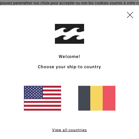
 pouvez paramétrer vos choix pour accepter ou non les cookies soumis à votre 
okies concernés ne relèvent pas de votre consentement (tels que certains cook
informations, consultez notre :
Politique d'utilisation des cookies
et
Politique de c
mes choix
Tou
Welcome!
Choose your ship-to country
Collection
REMIÈRE COMMANDE*
ières actus et nos offres exclusives.
 valable en ligne pour les nouveaux inscrits - Conditions détaillées disponibles dans l'email de
View all countries