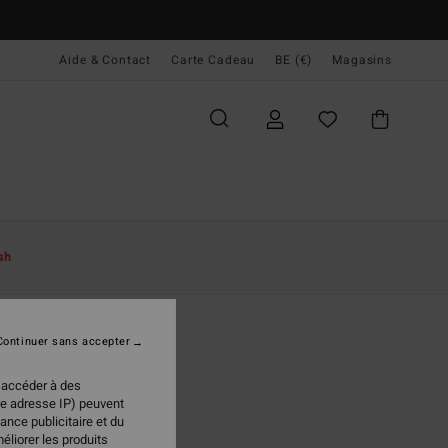
Aide & Contact
Carte Cadeau
BE (€)
Magasins
sh
Continuer sans accepter
 accéder à des
re adresse IP) peuvent
ance publicitaire et du
éliorer les produits