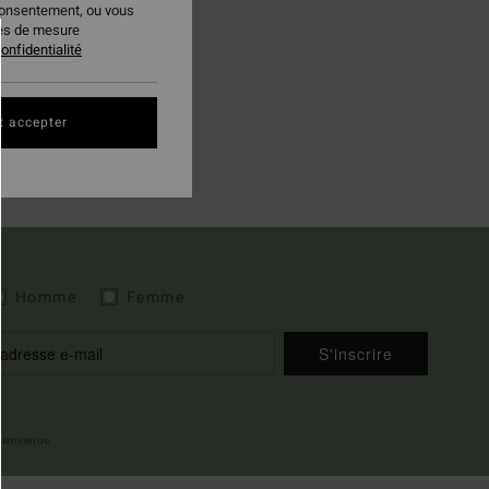
consentement, ou vous
ies de mesure
onfidentialité
t accepter
Homme
Femme
S'inscrire
 bienvenue