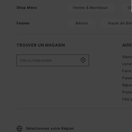
Vestes & Manteaux
C
Shop Mens
Bikinis
Hauts de Bik
Femme
TROUVER UN MAGASIN
AIDE
Stat
Livra
Faire
Paie
Répar
Prot
FAQ e
Sélectionnez votre Région