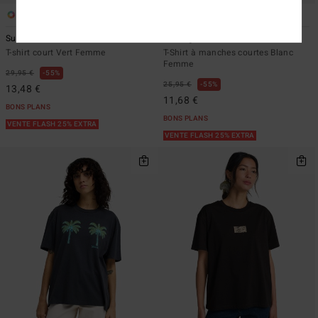
3
2
Surf The Waves
Heritage Baker
T-shirt court Vert Femme
T-Shirt à manches courtes Blanc
Femme
29,95 €
55%
25,95 €
55%
13,48 €
11,68 €
BONS PLANS
BONS PLANS
VENTE FLASH 25% EXTRA
VENTE FLASH 25% EXTRA