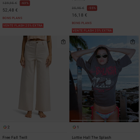
139,95 €
63%
35,95 €
55%
52,48 €
16,18 €
BONS PLANS
BONS PLANS
VENTE FLASH 25% EXTRA
VENTE FLASH 25% EXTRA
2
1
Free Fall Twill
Lottie Hall The Splash