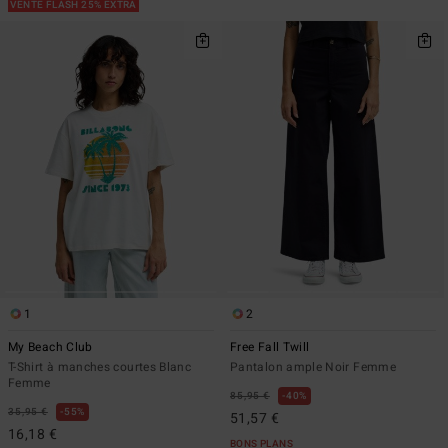
VENTE FLASH 25% EXTRA
1
2
My Beach Club
Free Fall Twill
T-Shirt à manches courtes Blanc
Pantalon ample Noir Femme
Femme
85,95 €
40%
35,95 €
55%
51,57 €
16,18 €
BONS PLANS