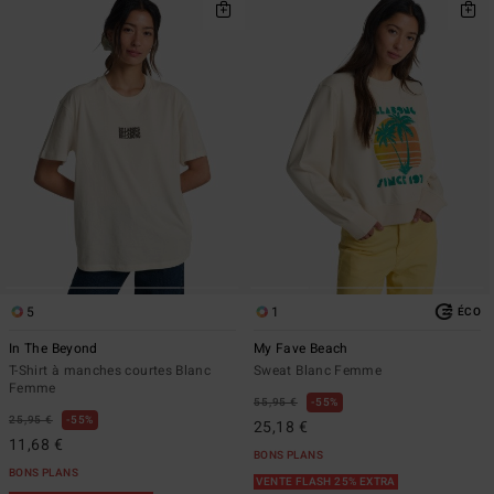
5
1
ÉCO
In The Beyond
My Fave Beach
T-Shirt à manches courtes Blanc
Sweat Blanc Femme
Femme
55,95 €
55%
25,95 €
55%
25,18 €
11,68 €
BONS PLANS
BONS PLANS
VENTE FLASH 25% EXTRA