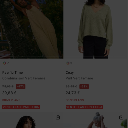
7
3
Pacific Time
Cozy
Combinaison Vert Femme
Pull Vert Femme
75,95 €
47%
65,95 €
63%
39,88 €
24,73 €
BONS PLANS
BONS PLANS
VENTE FLASH 25% EXTRA
VENTE FLASH 25% EXTRA