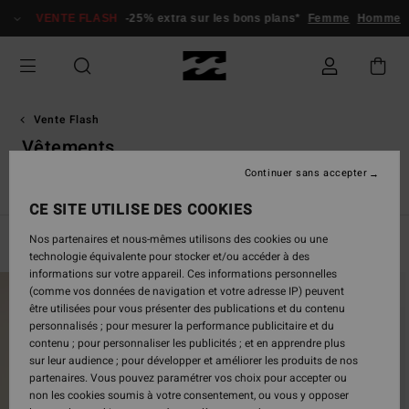
Passez
VENTE FLASH
-25% extra sur les bons plans*
Femme
Homme
à
la
sélection
de
la
grille
Vente Flash
des
Vêtements
produits
Continuer sans accepter
m
Vêtements
Combinaisons & Surfwear
Accessoires
Tou
CE SITE UTILISE DES COOKIES
Nos partenaires et nous-mêmes utilisons des cookies ou une
Filtrer & Trier
469
Resultats
technologie équivalente pour stocker et/ou accéder à des
informations sur votre appareil. Ces informations personnelles
Passer
Aller
(comme vos données de navigation et votre adresse IP) peuvent
aux
a
être utilisées pour vous présenter des publications et du contenu
critères
trier
personnalisés ; pour mesurer la performance publicitaire et du
de
par
contenu ; pour personnaliser les publicités ; et en apprendre plus
filtrage
sur leur audience ; pour développer et améliorer les produits de nos
de
partenaires. Vous pouvez paramétrer vos choix pour accepter ou
recherche
non les cookies soumis à votre consentement, ou vous y opposer