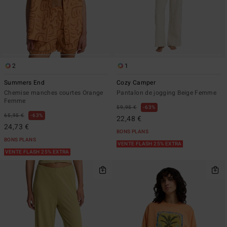
2
1
Summers End
Cozy Camper
Chemise manches courtes Orange
Pantalon de jogging Beige Femme
Femme
59,95 €
63%
65,95 €
63%
22,48 €
24,73 €
BONS PLANS
BONS PLANS
VENTE FLASH 25% EXTRA
VENTE FLASH 25% EXTRA