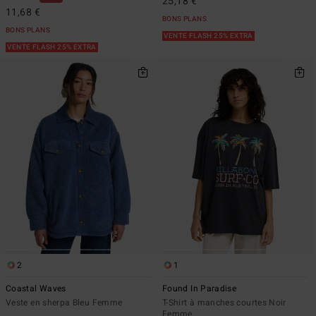
25,18 €
11,68 €
BONS PLANS
BONS PLANS
VENTE FLASH 25% EXTRA
VENTE FLASH 25% EXTRA
2
1
Coastal Waves
Found In Paradise
Veste en sherpa Bleu Femme
T-Shirt à manches courtes Noir
Femme