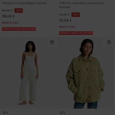
Pantalon ample Beige Femme
T-Shirt à manches courtes Noir
Femme
85,95 €
55%
45,95 €
55%
38,68 €
20,68 €
BONS PLANS
BONS PLANS
VENTE FLASH 25% EXTRA
VENTE FLASH 25% EXTRA
1
2