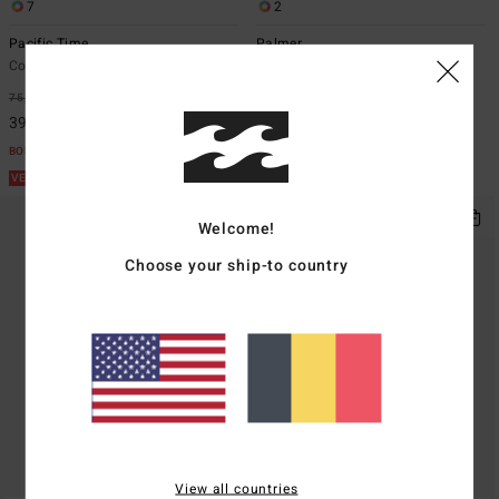
7
2
Pacific Time
Palmer
Combinaison Marron Femme
Sweat à capuche Gris Femme
75,95 €
47%
55,95 €
55%
39,88 €
25,18 €
BONS PLANS
BONS PLANS
VENTE FLASH 25% EXTRA
VENTE FLASH 25% EXTRA
Welcome!
Choose your ship-to country
View all countries