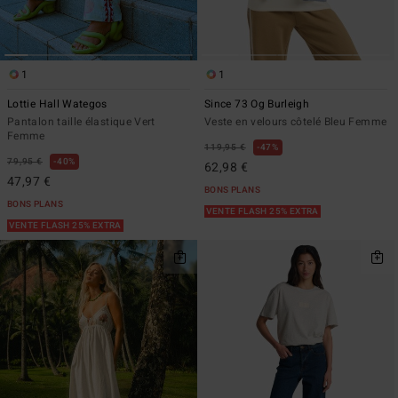
1
1
Lottie Hall Wategos
Since 73 Og Burleigh
Pantalon taille élastique Vert
Veste en velours côtelé Bleu Femme
Femme
119,95 €
47%
79,95 €
40%
62,98 €
47,97 €
BONS PLANS
BONS PLANS
VENTE FLASH 25% EXTRA
VENTE FLASH 25% EXTRA