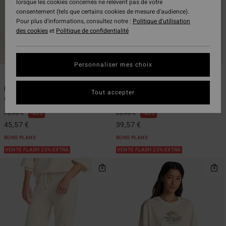
lorsque les cookies concernés ne relèvent pas de votre
consentement (tels que certains cookies de mesure d’audience).
Pour plus d'informations, consultez notre :
Politique d'utilisation
des cookies
et
Politique de confidentialité
Personnaliser mes choix
7
6
Pacific Time
Swell Blouse
Tout accepter
Combinaison Noir Femme
Chemise boutonnée Noir Femme
75,95 €
40%
65,95 €
40%
45,57 €
39,57 €
BONS PLANS
BONS PLANS
VENTE FLASH 25% EXTRA
VENTE FLASH 25% EXTRA