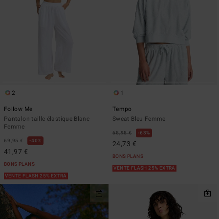
2
1
Follow Me
Tempo
Pantalon taille élastique Blanc
Sweat Bleu Femme
Femme
65,95 €
63%
69,95 €
40%
24,73 €
41,97 €
BONS PLANS
BONS PLANS
VENTE FLASH 25% EXTRA
VENTE FLASH 25% EXTRA