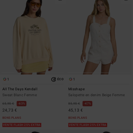
1
1
ÉCO
All The Days Kendall
Misshape
Sweat Blanc Femme
Salopette en denim Beige Femme
65,95 €
63%
85,95 €
47%
24,73 €
45,13 €
BONS PLANS
BONS PLANS
VENTE FLASH 25% EXTRA
VENTE FLASH 25% EXTRA