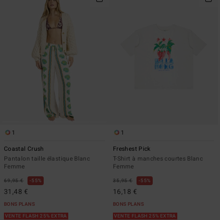
1
1
Coastal Crush
Freshest Pick
Pantalon taille élastique Blanc
T-Shirt à manches courtes Blanc
Femme
Femme
69,95 €
55%
35,95 €
55%
31,48 €
16,18 €
BONS PLANS
BONS PLANS
VENTE FLASH 25% EXTRA
VENTE FLASH 25% EXTRA