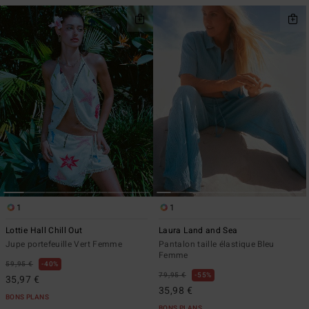
1
1
Lottie Hall Chill Out
Laura Land and Sea
Jupe portefeuille Vert Femme
Pantalon taille élastique Bleu
Femme
59,95 €
40%
79,95 €
55%
35,97 €
35,98 €
BONS PLANS
BONS PLANS