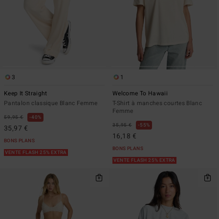
3
1
Keep It Straight
Welcome To Hawaii
Pantalon classique Blanc Femme
T-Shirt à manches courtes Blanc
Femme
59,95 €
40%
35,95 €
55%
35,97 €
16,18 €
BONS PLANS
BONS PLANS
VENTE FLASH 25% EXTRA
VENTE FLASH 25% EXTRA