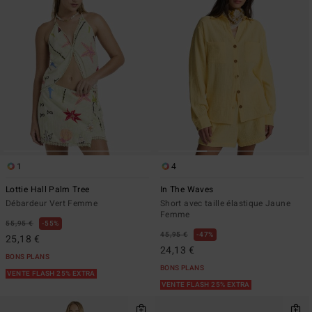
1
4
Lottie Hall Palm Tree
In The Waves
Débardeur Vert Femme
Short avec taille élastique Jaune
Femme
55,95 €
55%
45,95 €
47%
25,18 €
24,13 €
BONS PLANS
BONS PLANS
VENTE FLASH 25% EXTRA
VENTE FLASH 25% EXTRA