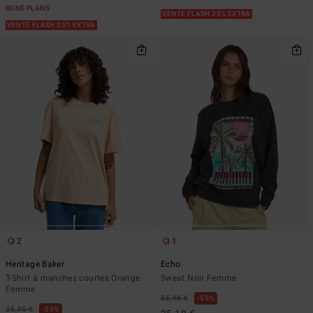
BONS PLANS
VENTE FLASH 25% EXTRA
VENTE FLASH 25% EXTRA
2
1
Heritage Baker
Echo
T-Shirt à manches courtes Orange
Sweat Noir Femme
Femme
55,95 €
55%
25,95 €
55%