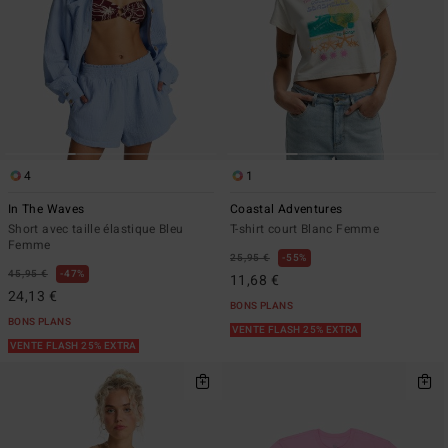
4
1
In The Waves
Coastal Adventures
Short avec taille élastique Bleu
T-shirt court Blanc Femme
Femme
25,95 €
55%
45,95 €
47%
11,68 €
24,13 €
BONS PLANS
BONS PLANS
VENTE FLASH 25% EXTRA
VENTE FLASH 25% EXTRA