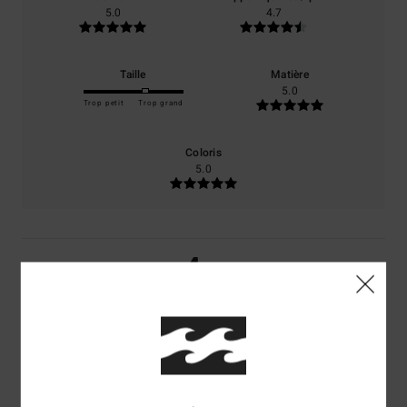
5.0
4.7
Taille
Matière
5.0
Trop petit
Trop grand
Coloris
5.0
4
/5
Sylvia
7 juillet 2026
Achat vérifié
Bonne qualité, jolie couleur et joli motif
Afficher original - Dutch