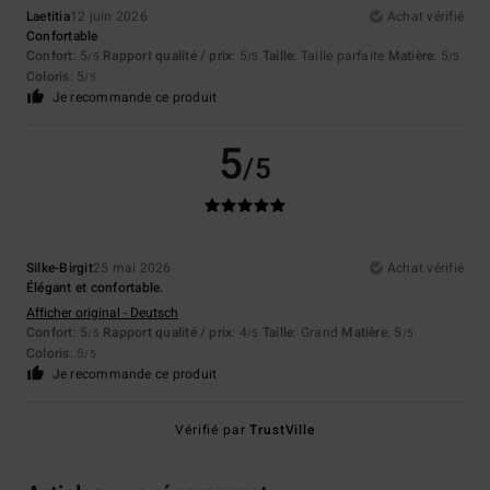
Laetitia
12 juin 2026
Achat vérifié
Confortable
Confort
: 5
Rapport qualité / prix
: 5
Taille
: Taille parfaite
Matière
: 5
/5
/5
/5
Coloris
: 5
/5
Je recommande ce produit
5
/5
Silke-Birgit
25 mai 2026
Achat vérifié
Élégant et confortable.
Afficher original - Deutsch
Confort
: 5
Rapport qualité / prix
: 4
Taille
: Grand
Matière
: 5
/5
/5
/5
Coloris
: 5
/5
Je recommande ce produit
Vérifié par
TrustVille