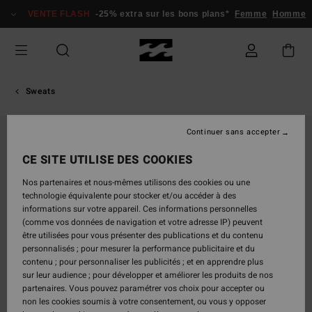
Passer
VENTE FLASH
-25% extra sur les bons plans*
Femme
Homme
à
l'information
sur
le
produit
Sweats
Continuer sans accepter
CE SITE UTILISE DES COOKIES
Nos partenaires et nous-mêmes utilisons des cookies ou une
technologie équivalente pour stocker et/ou accéder à des
informations sur votre appareil. Ces informations personnelles
(comme vos données de navigation et votre adresse IP) peuvent
être utilisées pour vous présenter des publications et du contenu
personnalisés ; pour mesurer la performance publicitaire et du
contenu ; pour personnaliser les publicités ; et en apprendre plus
sur leur audience ; pour développer et améliorer les produits de nos
partenaires. Vous pouvez paramétrer vos choix pour accepter ou
non les cookies soumis à votre consentement, ou vous y opposer