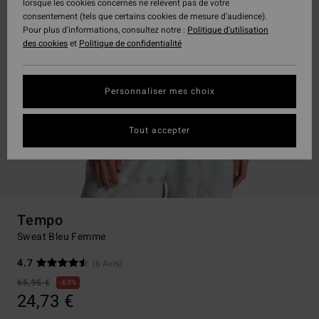
lorsque les cookies concernés ne relèvent pas de votre
consentement (tels que certains cookies de mesure d’audience).
Pour plus d'informations, consultez notre :
Politique d'utilisation
des cookies
et
Politique de confidentialité
Personnaliser mes choix
Tout accepter
Tempo
Sweat Bleu Femme
4.7
(6 Avis)
65,95 €
63%
24,73 €