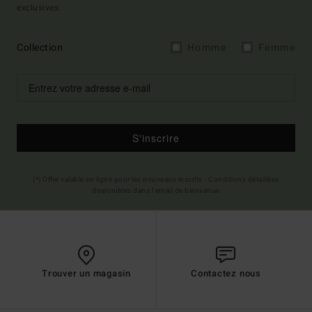
exclusives.
Collection
Homme
Femme
S'inscrire
(*) Offre valable en ligne pour les nouveaux inscrits - Conditions détaillées
disponibles dans l'email de bienvenue
Trouver un magasin
Contactez nous