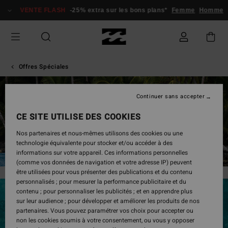
VENTE FLASH
-25% extra sur les bons plans*
Femme
Homme
Offres Spéciales
RÉDUCTION POUR LES
Continuer sans accepter
ÉTUDIANTS
CE SITE UTILISE DES COOKIES
Nos partenaires et nous-mêmes utilisons des cookies ou une
Jusqu'à -20% seulement pour les étudiants
technologie équivalente pour stocker et/ou accéder à des
informations sur votre appareil. Ces informations personnelles
(comme vos données de navigation et votre adresse IP) peuvent
être utilisées pour vous présenter des publications et du contenu
personnalisés ; pour mesurer la performance publicitaire et du
contenu ; pour personnaliser les publicités ; et en apprendre plus
STUDENT BEANS
sur leur audience ; pour développer et améliorer les produits de nos
partenaires. Vous pouvez paramétrer vos choix pour accepter ou
non les cookies soumis à votre consentement, ou vous y opposer
Accédez à l'offre Student Beans