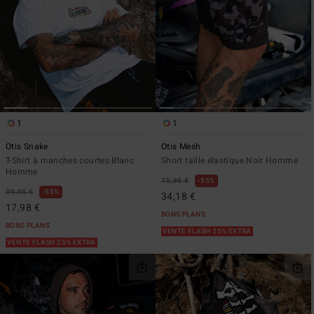
1
1
Otis Snake
Otis Mesh
T-Shirt à manches courtes Blanc
Short taille élastique Noir Homme
Homme
75,95 €
55%
39,95 €
55%
34,18 €
17,98 €
BONS PLANS
BONS PLANS
VENTE FLASH 25% EXTRA
VENTE FLASH 25% EXTRA