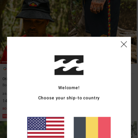
1
1
Otis Flag
Otis Estuary Layback
Bob Noir Homme
Short de bain Noir Homme
Welcome!
59,95 €
39,95 €
63%
Choose your ship-to country
14,98 €
BONS PLANS
VENTE FLASH 25% EXTRA