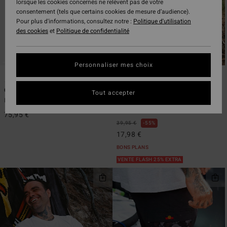
lorsque les cookies concernés ne relèvent pas de votre
consentement (tels que certains cookies de mesure d’audience).
Pour plus d'informations, consultez notre :
Politique d'utilisation
des cookies
et
Politique de confidentialité
Personnaliser mes choix
1
1
Otis Sixty40 Low Tide
Otis Mangrove
Tout accepter
Boardshort Noir Homme
T-Shirt à manches courtes Noir
Homme
75,95 €
39,95 €
55%
17,98 €
BONS PLANS
VENTE FLASH 25% EXTRA