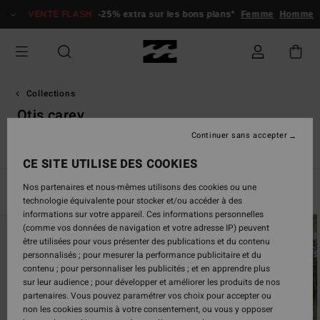
Passez
VENTE FLASH
-25% extra sur les bons plans*
Femme
Homme
à
la
sélection
de
la
grille
Collections
des
Otis carey
produits
Continuer sans accepter
Since '73
Otis Carey
Garage
Les Essentiels
Recycler
CE SITE UTILISE DES COOKIES
Nos partenaires et nous-mêmes utilisons des cookies ou une
Filtrer & Trier
11
Resultats
technologie équivalente pour stocker et/ou accéder à des
informations sur votre appareil. Ces informations personnelles
Passer
Aller
(comme vos données de navigation et votre adresse IP) peuvent
aux
a
être utilisées pour vous présenter des publications et du contenu
critères
trier
personnalisés ; pour mesurer la performance publicitaire et du
de
par
contenu ; pour personnaliser les publicités ; et en apprendre plus
filtrage
sur leur audience ; pour développer et améliorer les produits de nos
de
partenaires. Vous pouvez paramétrer vos choix pour accepter ou
recherche
non les cookies soumis à votre consentement, ou vous y opposer