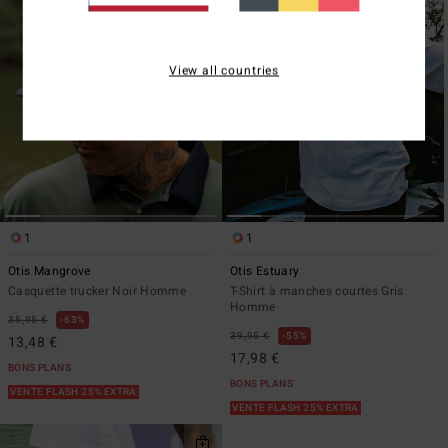
View all countries
1
1
Otis Mangrove
Otis Estuary
Casquette trucker Noir Homme
T-Shirt à manches courtes Gris
Homme
35,95 €
63%
39,95 €
55%
13,48 €
17,98 €
BONS PLANS
BONS PLANS
VENTE FLASH 25% EXTRA
VENTE FLASH 25% EXTRA