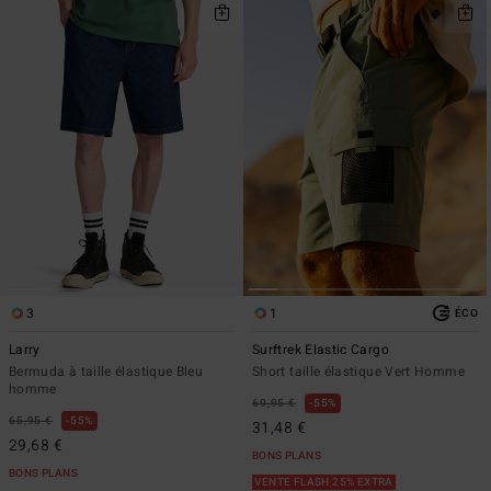
3
1
ÉCO
Larry
Surftrek Elastic Cargo
Bermuda à taille élastique Bleu
Short taille élastique Vert Homme
homme
69,95 €
55%
65,95 €
55%
31,48 €
29,68 €
BONS PLANS
BONS PLANS
VENTE FLASH 25% EXTRA