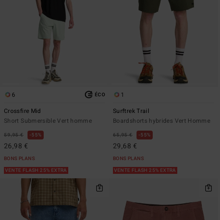
6
1
ÉCO
Crossfire Mid
Surftrek Trail
Short Submersible Vert homme
Boardshorts hybrides Vert Homme
59,95 €
55%
65,95 €
55%
26,98 €
29,68 €
BONS PLANS
BONS PLANS
VENTE FLASH 25% EXTRA
VENTE FLASH 25% EXTRA