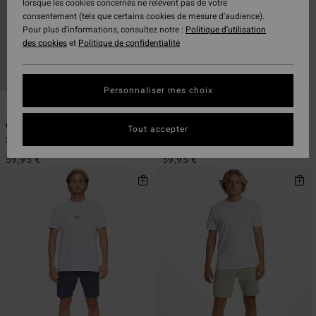
lorsque les cookies concernés ne relèvent pas de votre
consentement (tels que certains cookies de mesure d’audience).
Pour plus d'informations, consultez notre :
Politique d'utilisation
des cookies
et
Politique de confidentialité
Personnaliser mes choix
5
5
ÉCO
ÉCO
Crossfire
Crossfire
Tout accepter
Short Submersible Beige homme
Short Submersible Vert homme
59,95 €
59,95 €