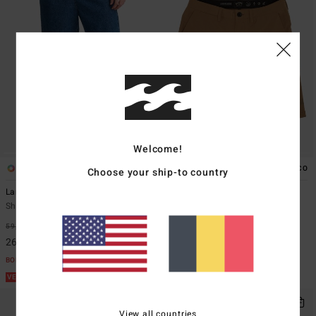
Welcome!
1
2
ÉCO
Choose your ship-to country
Larry
Surftrek Transport 19"
Short taille élastique Bleu Homme
Bermuda Marron homme
59,95 €
55%
65,95 €
55%
26,98 €
29,68 €
BONS PLANS
BONS PLANS
VENTE FLASH 25% EXTRA
VENTE FLASH 25% EXTRA
View all countries