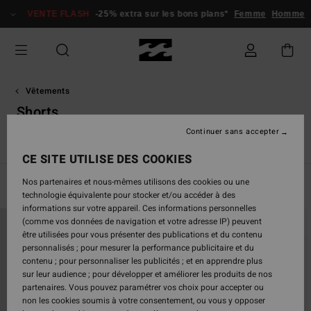
Passez
VENTE FLASH
-25% extra sur les bons plans*
Femme
Homme
à
la
sélection
de
la
grille
Vêtements
des
Shorts
produits
Continuer sans accepter
s
Shorts
Jeans & Pantalons
Sweats
Vestes
Polaires
CE SITE UTILISE DES COOKIES
Nos partenaires et nous-mêmes utilisons des cookies ou une
Filtrer & Trier
51
Resultats
technologie équivalente pour stocker et/ou accéder à des
informations sur votre appareil. Ces informations personnelles
Passer
Aller
(comme vos données de navigation et votre adresse IP) peuvent
aux
a
être utilisées pour vous présenter des publications et du contenu
critères
trier
personnalisés ; pour mesurer la performance publicitaire et du
de
par
contenu ; pour personnaliser les publicités ; et en apprendre plus
filtrage
sur leur audience ; pour développer et améliorer les produits de nos
de
partenaires. Vous pouvez paramétrer vos choix pour accepter ou
recherche
non les cookies soumis à votre consentement, ou vous y opposer