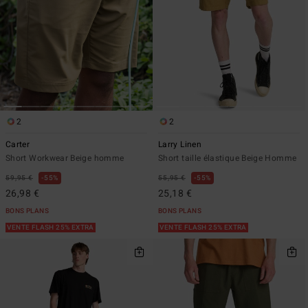
2
2
Carter
Larry Linen
Short Workwear Beige homme
Short taille élastique Beige Homme
59,95 €
55%
55,95 €
55%
26,98 €
25,18 €
BONS PLANS
BONS PLANS
VENTE FLASH 25% EXTRA
VENTE FLASH 25% EXTRA