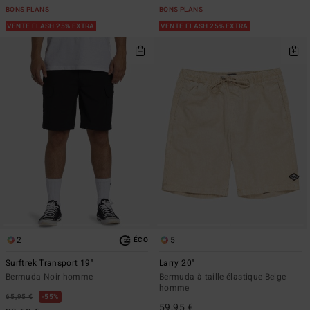
BONS PLANS
BONS PLANS
VENTE FLASH 25% EXTRA
VENTE FLASH 25% EXTRA
2
5
ÉCO
Surftrek Transport 19"
Larry 20"
Bermuda Noir homme
Bermuda à taille élastique Beige
homme
65,95 €
55%
59,95 €