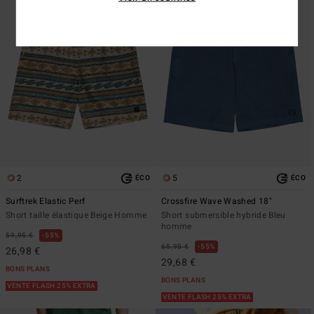
2
5
ÉCO
ÉCO
Surftrek Elastic Perf
Crossfire Wave Washed 18"
Short taille élastique Beige Homme
Short submersible hybride Bleu
homme
59,95 €
55%
65,95 €
55%
26,98 €
29,68 €
BONS PLANS
BONS PLANS
VENTE FLASH 25% EXTRA
VENTE FLASH 25% EXTRA