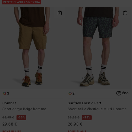
VENTE FLASH 25% EXTRA
3
2
ÉCO
Combat
Surftrek Elastic Perf
Short cargo Beige homme
Short taille élastique Multi Homme
65,95 €
55%
59,95 €
55%
29,68 €
26,98 €
BONS PLANS
BONS PLANS