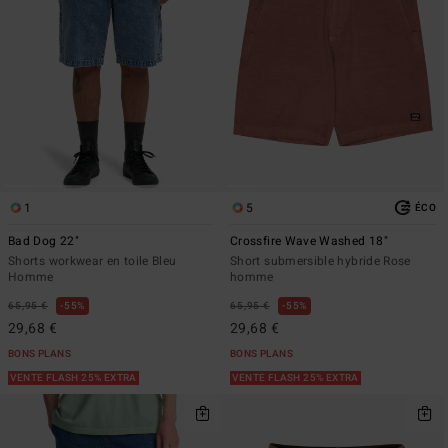
1
5
ÉCO
Bad Dog 22"
Crossfire Wave Washed 18"
Shorts workwear en toile Bleu
Short submersible hybride Rose
Homme
homme
65,95 €
55%
65,95 €
55%
29,68 €
29,68 €
BONS PLANS
BONS PLANS
VENTE FLASH 25% EXTRA
VENTE FLASH 25% EXTRA