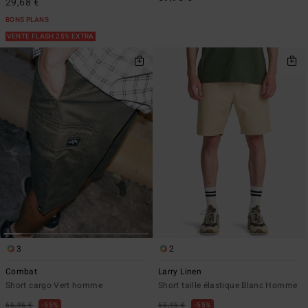
29,68 €
BONS PLANS
VENTE FLASH 25% EXTRA
3
2
Combat
Larry Linen
Short cargo Vert homme
Short taille élastique Blanc Homme
65,95 €
55%
55,95 €
55%