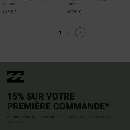
homme
homme
49,95 €
65,95 €
1
2
15% SUR VOTRE
PREMIÈRE COMMANDE*
Abonnez-vous pour recevoir nos dernières actus et nos offres
exclusives.