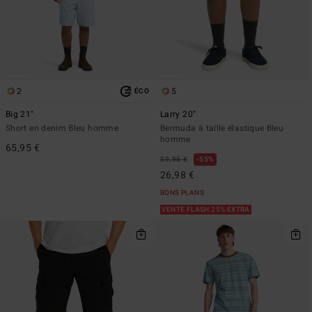
2
5
ÉCO
Big 21"
Larry 20"
Short en denim Bleu homme
Bermuda à taille élastique Bleu
homme
65,95 €
59,95 €
55%
26,98 €
BONS PLANS
VENTE FLASH 25% EXTRA