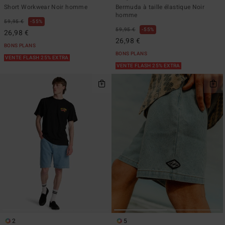
Short Workwear Noir homme
Bermuda à taille élastique Noir
homme
59,95 €
55%
59,95 €
55%
26,98 €
26,98 €
BONS PLANS
BONS PLANS
VENTE FLASH 25% EXTRA
VENTE FLASH 25% EXTRA
2
5