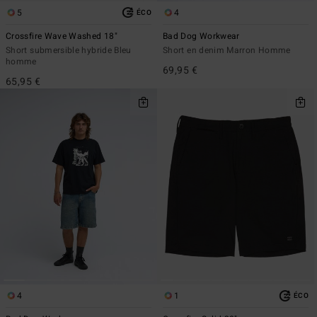
5
4
ÉCO
Crossfire Wave Washed 18"
Bad Dog Workwear
Short submersible hybride Bleu
Short en denim Marron Homme
homme
69,95 €
65,95 €
4
1
ÉCO