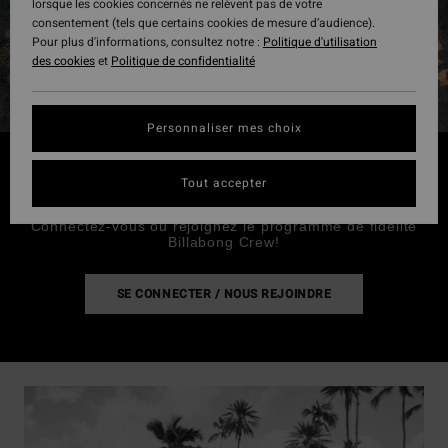
lorsque les cookies concernés ne relèvent pas de votre
consentement (tels que certains cookies de mesure d’audience).
Pour plus d'informations, consultez notre :
Politique d'utilisation
des cookies
et
Politique de confidentialité
Personnaliser mes choix
CYBER MONDAY
Tout accepter
Connectez-vous ou rejoignez le programme de fidélité
Billabong Crew!
SE CONNECTER / NOUS REJOINDRE