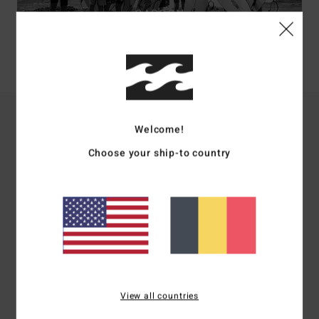
GARÇON
ACHETER LES BONS PLANS
HOMME
Welcome!
Il serait peut-être temps de rayer quelques noms sur
Choose your ship-to country
votre liste de Noël non ? Ou de remplacer ce sweat à
capuche que vous portez depuis déjà trop longtemps ?
Profitez du Cyber Monday pour découvrir nos offres
exclusives ! Billabong a pensé à tout le monde avec des
vestes de snow pour les groms, des pulls chauds pour
ceux qui veulent aller surveiller les vagues au petit matin
et des pantalons de jogging pour bien récupérer après
une bonne session hivernale. À l’occasion du Cyber
Monday, Billabong vous a préparé une sélection de
sweats, vestes, bonnets et boardshorts en promotion
View all countries
alors ne passez pas à côté !