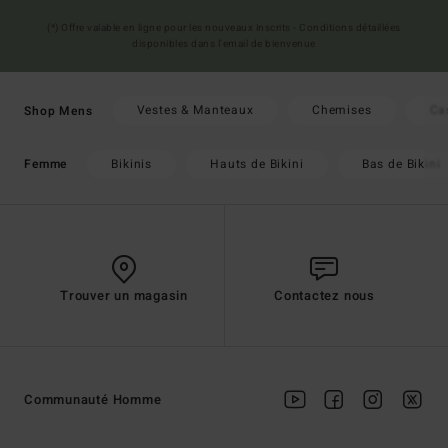
(*) Offre valable en ligne pour les nouveaux inscrits - Conditions détaillées
disponibles dans l'email de bienvenue
Vestes & Manteaux
Chemises
Ca
Shop Mens
Bikinis
Hauts de Bikini
Bas de Bikini
Femme
Trouver un magasin
Contactez nous
Communauté Homme