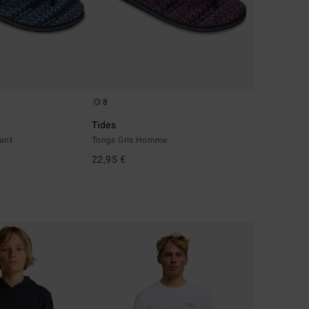
8
Tides
fant
Tongs Gris Homme
22,95 €