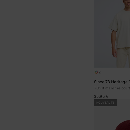
2
Since 73 Heritage 
T-Shirt manches cou
35,95 €
NOUVEAUTÉ