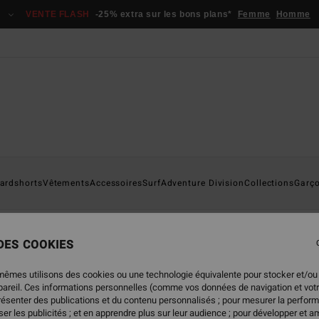
VENTE FLASH
-25% extra sur les bons plans*
Femme
Homme
ardshorts
Vêtements
Accessoires
Surf
Adventure Division
Collections
Garç
ince '73
Otis Carey
Garage
Les Essentiels
Recycler
 DES COOKIES
mêmes utilisons des cookies ou une technologie équivalente pour stocker et/ou
ppareil. Ces informations personnelles (comme vos données de navigation et vot
présenter des publications et du contenu personnalisés ; pour mesurer la perform
er les publicités ; et en apprendre plus sur leur audience ; pour développer et am
NOUVEAUTÉ
NOUVEAUTÉ