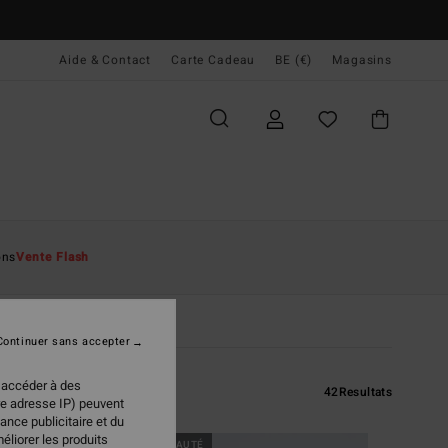
Aide & Contact
Carte Cadeau
BE (€)
Magasins
ons
Vente Flash
Continuer sans accepter
 accéder à des
42
Resultats
re adresse IP) peuvent
ance publicitaire et du
éliorer les produits
NOUVEAUTÉ