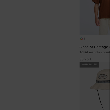
2
Since 73 Heritage 
T-Shirt manches cou
35,95 €
NOUVEAUTÉ