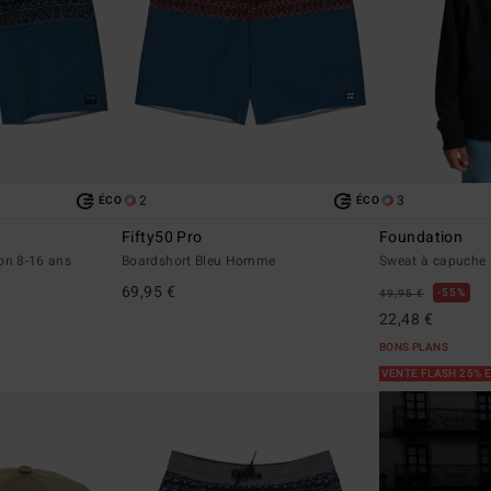
2
3
ÉCO
ÉCO
Fifty50 Pro
Foundation
on 8-16 ans
Boardshort Bleu Homme
Sweat à capuche 
69,95 €
55%
49,95 €
22,48 €
BONS PLANS
VENTE FLASH 25% 