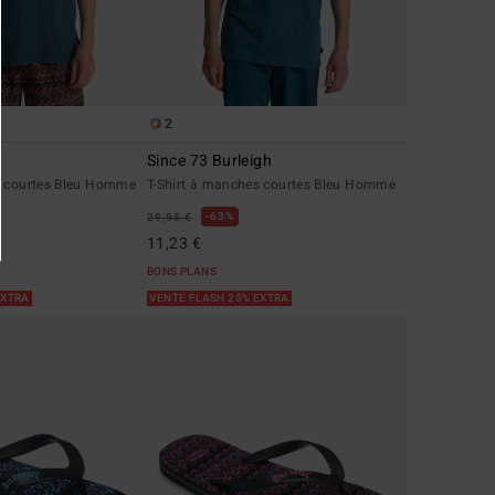
2
r
Since 73 Burleigh
s courtes Bleu Homme
T-Shirt à manches courtes Bleu Homme
63%
29,95 €
11,23 €
BONS PLANS
EXTRA
VENTE FLASH 25% EXTRA