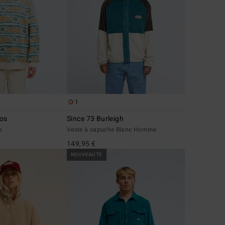
1
gos
Since 73 Burleigh
e
Veste à capuche Blanc Homme
149,95 €
NOUVEAUTÉ