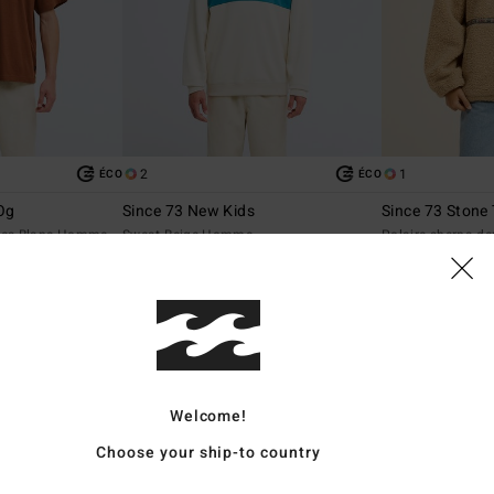
2
1
ÉCO
ÉCO
Og
Since 73 New Kids
Since 73 Stone
rtes Blanc Homme
Sweat Beige Homme
Polaire sherpa d
79,95 €
95,95 €
Welcome!
Choose your ship-to country