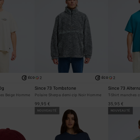
2
2
ÉCO
ÉCO
Og
Since 73 Tombstone
Since 73 Altern
rtes Beige Homme
Polaire Sherpa demi-zip Noir Homme
T-Shirt manches 
99,95 €
35,95 €
NOUVEAUTÉ
NOUVEAUTÉ