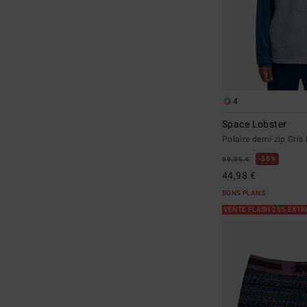
4
Space Lobster
Polaire demi-zip Gr
55%
99,95 €
44,98 €
BONS PLANS
VENTE FLASH 25% EXT