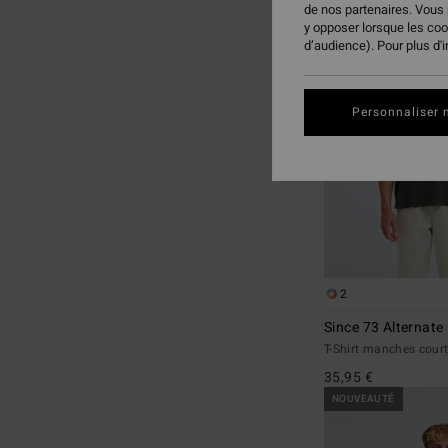
de nos partenaires. Vous
aux
a
y opposer lorsque les co
critères
trier
d’audience). Pour plus d'
de
par
filtrage
de
Personnaliser 
recherche
2
Since 73 Alternate
T-Shirt manches cou
35,95 €
NOUVEAUTÉ