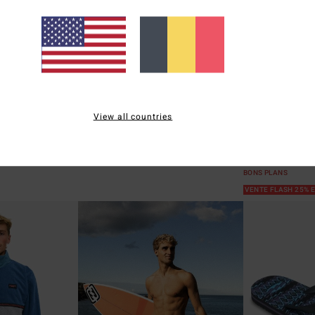
4
2
Boonie
Hooded Poncho
Since 73 Poste
View all countries
me
Poncho de change Bleu Unisexe
T-Shirt à manche
59,95 €
55%
35,95 €
16,18 €
BONS PLANS
VENTE FLASH 25% 