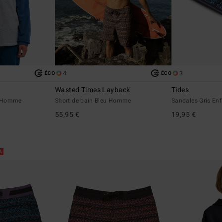
4
3
ÉCO
ÉCO
Wasted Times Layback
Tides
is Homme
Short de bain Bleu Homme
Sandales Gris En
55,95 €
19,95 €
RA