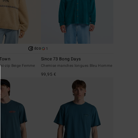
1
ÉCO
 Town
Since 73 Bong Days
emi-zip Beige Femme
Chemise manches longues Bleu Homme
99,95 €