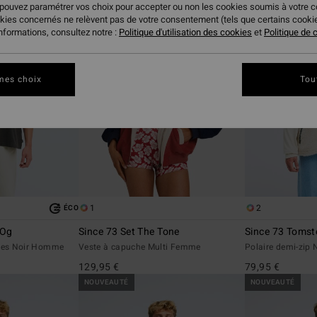
 pouvez paramétrer vos choix pour accepter ou non les cookies soumis à votre 
okies concernés ne relèvent pas de votre consentement (tels que certains cook
informations, consultez notre :
Politique d'utilisation des cookies
et
Politique de c
mes choix
Tou
1
2
ÉCO
 Og
Since 73 Set The Tone
Since 73 Toms
rtes Noir Homme
Veste à capuche Multi Femme
Polaire demi-zip
129,95 €
79,95 €
NOUVEAUTÉ
NOUVEAUTÉ