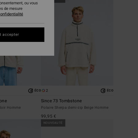
consentement, ou vous
ies de mesure
onfidentialité
t accepter
2
ÉCO
ÉCO
tone
Since 73 Tombstone
 Noir Homme
Polaire Sherpa demi-zip Beige Homme
99,95 €
NOUVEAUTÉ