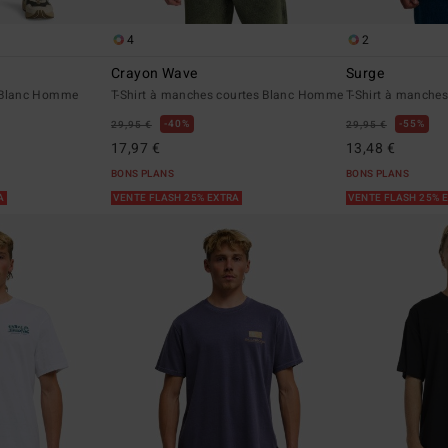
4
2
Crayon Wave
Surge
ue Blanc Homme
T-Shirt à manches courtes Blanc Homme
T-Shirt à manche
40%
55%
29,95 €
29,95 €
17,97 €
13,48 €
BONS PLANS
BONS PLANS
RA
VENTE FLASH 25% EXTRA
VENTE FLASH 25% 