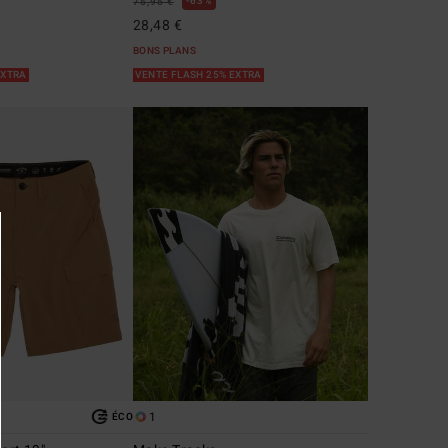
63%
75,95 €
28,48 €
BONS PLANS
EXTRA
VENTE FLASH 25% EXTRA
1
ÉCO