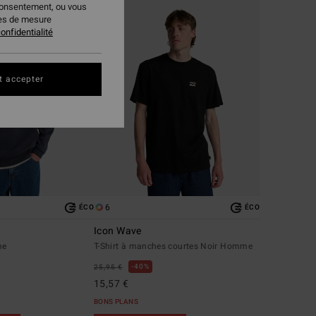
consentement, ou vous
ies de mesure
onfidentialité
t accepter
6
ÉCO
ÉCO
Icon Wave
me
T-Shirt à manches courtes Noir Homme
40%
25,95 €
15,57 €
BONS PLANS