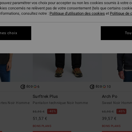
 pouvez paramétrer vos choix pour accepter ou non les cookies soumis à votre 
okies concernés ne relèvent pas de votre consentement (tels que certains cook
informations, consultez notre :
Politique d'utilisation des cookies
et
Politique de c
mes choix
Tou
6
10
ÉCO
ÉCO
Surftrek Plus
Arch Po
ourtes Noir Homme
Pantalon technique Noir homme
Sweat Noir Hom
40%
40%
85,95 €
65,95 €
51,57 €
39,57 €
BONS PLANS
BONS PLANS