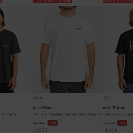
RA
VENTE FLASH 25% EXTRA
VENTE FLASH 25% 
10
5
Arch Wave
Arch Frame
oir Homme
T-shirt à manches courtes Blanc Homme
T-shirt à manche
40%
55%
25,95 €
25,95 €
15,57 €
11,68 €