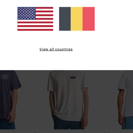
 Premium
Surge
Surftrek Transp
urtes Violet Homme
T-Shirt à manches courtes Blanc Homme
Bermuda Marron
55%
55%
29,95 €
65,95 €
13,48 €
29,68 €
BONS PLANS
BONS PLANS
RA
VENTE FLASH 25% EXTRA
VENTE FLASH 25% 
View all countries