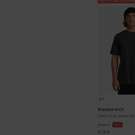
VENTE FLASH 25% EXT
1
Stacked Arch
T-shirt avec poche N
63%
25,95 €
9,73 €