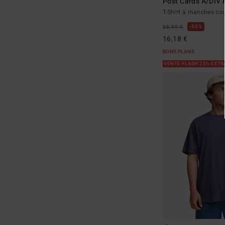
Post Cards A/DIV
T-Shirt à manches co
55%
35,95 €
16,18 €
BONS PLANS
VENTE FLASH 25% EXT