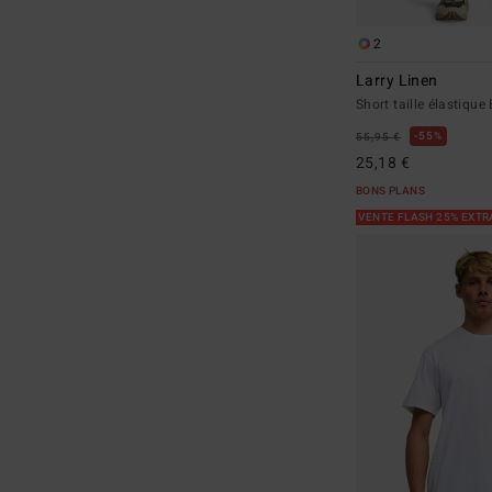
2
Larry Linen
Short taille élastiq
55%
55,95 €
25,18 €
BONS PLANS
VENTE FLASH 25% EXT