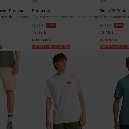
2
2
lower Premium
Runner Up
Since 73 Poste
ourtes Bleu Homme
T-Shirt à manches courtes Blanc Homme
T-Shirt à manche
55%
63%
29,95 €
35,95 €
13,48 €
13,48 €
BONS PLANS
BONS PLANS
RA
VENTE FLASH 25% EXTRA
VENTE FLASH 25% 