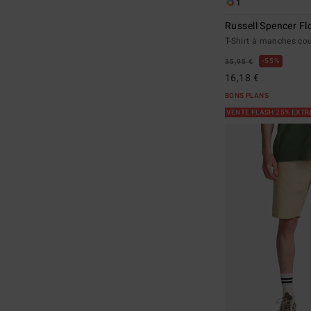
1
Russell Spencer F
T-Shirt à manches c
55%
35,95 €
16,18 €
BONS PLANS
VENTE FLASH 25% EXT