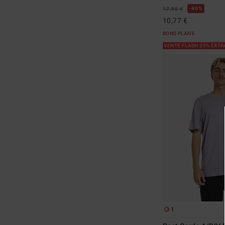
40%
17,95 €
10,77 €
BONS PLANS
VENTE FLASH 25% EXT
1