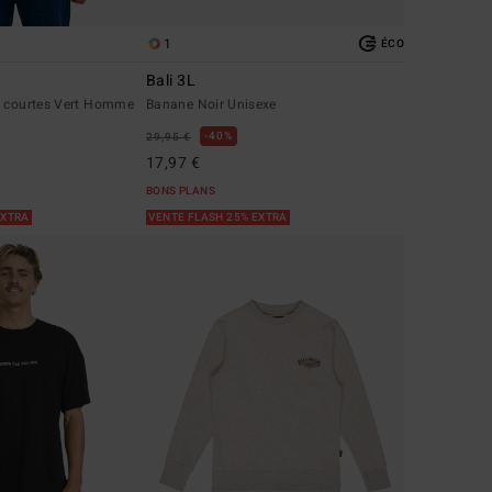
1
ÉCO
Bali 3L
s courtes Vert Homme
Banane Noir Unisexe
40%
29,95 €
17,97 €
BONS PLANS
EXTRA
VENTE FLASH 25% EXTRA