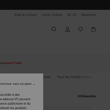
Aide & Contact
Carte Cadeau
BE (€)
Magasins
ons
Vente Flash
rçon
Tous les Soldes Homme
Tous les Soldes Garçon
Continuer sans accepter
 accéder à des
553
Resultats
re adresse IP) peuvent
ance publicitaire et du
éliorer les produits