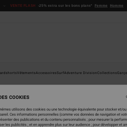
VENTE FLASH
-25% extra sur les bons plans*
Femme
Homme
ardshorts
Vêtements
Accessoires
Surf
Adventure Division
Collections
Garç
essoires
Combinaisons de Surf
Vêtements Garçon
Surf Ga
 DES COOKIES
mêmes utilisons des cookies ou une technologie équivalente pour stocker et/ou
ppareil. Ces informations personnelles (comme vos données de navigation et vot
présenter des publications et du contenu personnalisés ; pour mesurer la perform
er les publicités ; et en apprendre plus sur leur audience ; pour développer et am