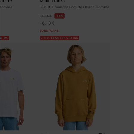
ort 19"
Make Tracks
 homme
T-Shirt à manches courtes Blanc Homme
55%
35,95 €
16,18 €
BONS PLANS
EXTRA
VENTE FLASH 25% EXTRA