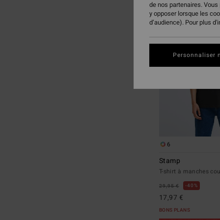
de nos partenaires. Vous
aux
a
y opposer lorsque les co
critères
trier
d’audience). Pour plus d'
de
par
filtrage
de
Personnaliser 
recherche
6
Stamp
T-shirt à manches c
40%
29,95 €
17,97 €
BONS PLANS