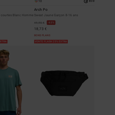
10
ÉCO
r
Arch Po
s courtes Blanc Homme
Sweat Jaune Garçon 8-16 ans
63%
49,95 €
18,73 €
BONS PLANS
EXTRA
VENTE FLASH 25% EXTRA