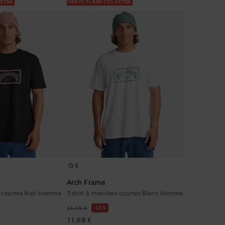
EXTRA
VENTE FLASH 25% EXTRA
5
Arch Frame
s courtes Noir Homme
T-shirt à manches courtes Blanc Homme
55%
25,95 €
11,68 €