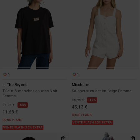
4
1
In The Beyond
Misshape
T-Shirt à manches courtes Noir
Salopette en denim Beige Femme
Femme
85,95 €
47%
25,95 €
55%
45,13 €
11,68 €
BONS PLANS
BONS PLANS
VENTE FLASH 25% EXTRA
VENTE FLASH 25% EXTRA