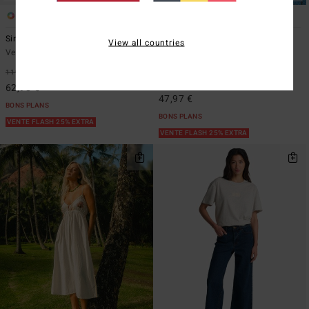
1
1
Since 73 Og Burleigh
Lottie Hall Wategos
View all countries
Veste en velours côtelé Bleu Femme
Pantalon taille élastique Vert
Femme
119,95 €
47%
79,95 €
40%
62,98 €
47,97 €
BONS PLANS
BONS PLANS
VENTE FLASH 25% EXTRA
VENTE FLASH 25% EXTRA