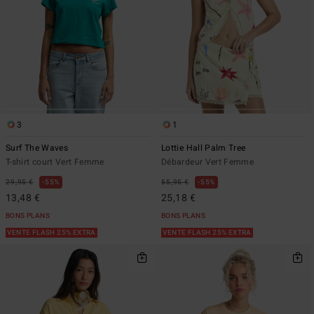
3
1
Surf The Waves
Lottie Hall Palm Tree
T-shirt court Vert Femme
Débardeur Vert Femme
29,95 €
55%
55,95 €
55%
13,48 €
25,18 €
BONS PLANS
BONS PLANS
VENTE FLASH 25% EXTRA
VENTE FLASH 25% EXTRA