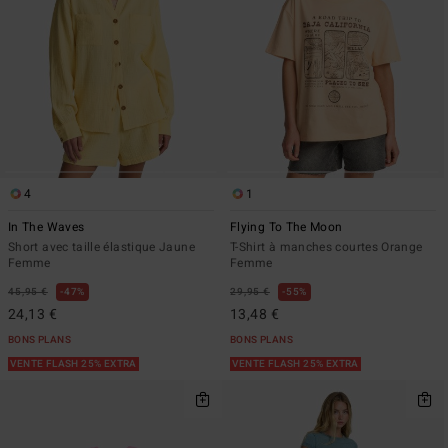
4
1
In The Waves
Flying To The Moon
Short avec taille élastique Jaune
T-Shirt à manches courtes Orange
Femme
Femme
45,95 €
47%
29,95 €
55%
24,13 €
13,48 €
BONS PLANS
BONS PLANS
VENTE FLASH 25% EXTRA
VENTE FLASH 25% EXTRA