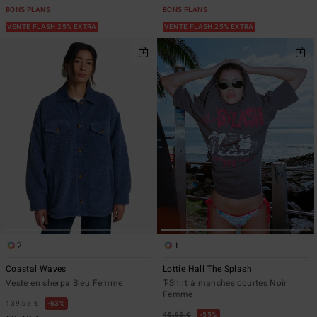
BONS PLANS
BONS PLANS
VENTE FLASH 25% EXTRA
VENTE FLASH 25% EXTRA
2
1
Coastal Waves
Lottie Hall The Splash
Veste en sherpa Bleu Femme
T-Shirt à manches courtes Noir
Femme
139,95 €
63%
45,95 €
55%