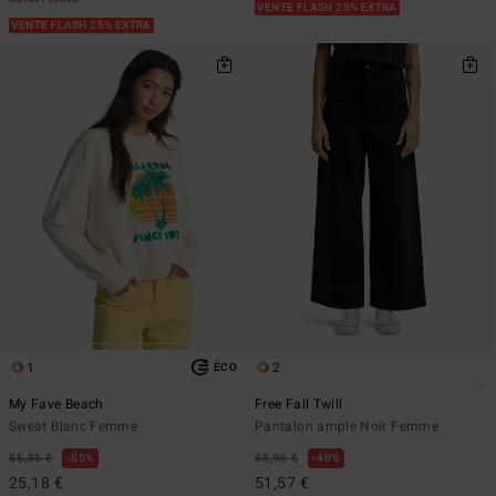
VENTE FLASH 25% EXTRA
VENTE FLASH 25% EXTRA
1
2
ÉCO
My Fave Beach
Free Fall Twill
Sweat Blanc Femme
Pantalon ample Noir Femme
55,95 €
55%
85,95 €
40%
25,18 €
51,57 €