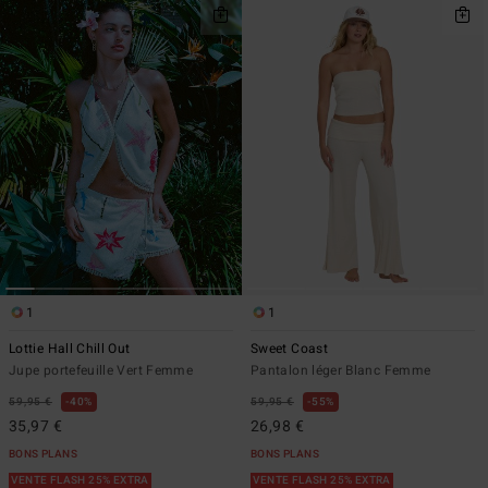
1
1
Lottie Hall Chill Out
Sweet Coast
Jupe portefeuille Vert Femme
Pantalon léger Blanc Femme
59,95 €
40%
59,95 €
55%
35,97 €
26,98 €
BONS PLANS
BONS PLANS
VENTE FLASH 25% EXTRA
VENTE FLASH 25% EXTRA