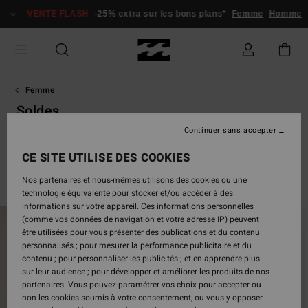
Passez
VENTE FLASH
-25% extra sur les bons plans*
Femme
Homme
à
la
sélection
de
la
grille
Femme
des
Soldes
produits
Continuer sans accepter
Tous les Soldes
Swim
Vêtements
Surf
Accessoires
CE SITE UTILISE DES COOKIES
Nos partenaires et nous-mêmes utilisons des cookies ou une
Filtrer & Trier
751
Resultats
technologie équivalente pour stocker et/ou accéder à des
informations sur votre appareil. Ces informations personnelles
Passer
Aller
(comme vos données de navigation et votre adresse IP) peuvent
aux
a
être utilisées pour vous présenter des publications et du contenu
critères
trier
personnalisés ; pour mesurer la performance publicitaire et du
de
par
contenu ; pour personnaliser les publicités ; et en apprendre plus
filtrage
sur leur audience ; pour développer et améliorer les produits de nos
de
partenaires. Vous pouvez paramétrer vos choix pour accepter ou
recherche
non les cookies soumis à votre consentement, ou vous y opposer