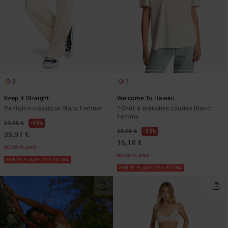
3
1
Keep It Straight
Welcome To Hawaii
Pantalon classique Blanc Femme
T-Shirt à manches courtes Blanc
Femme
59,95 €
40%
35,95 €
55%
35,97 €
16,18 €
BONS PLANS
BONS PLANS
VENTE FLASH 25% EXTRA
VENTE FLASH 25% EXTRA