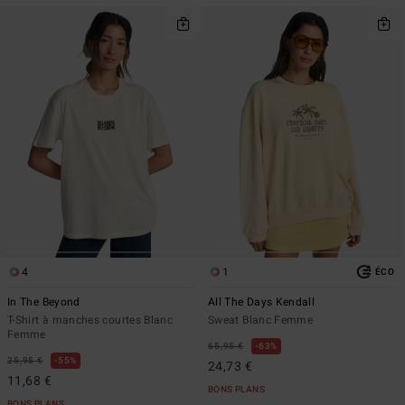
4
1
ÉCO
In The Beyond
All The Days Kendall
T-Shirt à manches courtes Blanc
Sweat Blanc Femme
Femme
65,95 €
63%
25,95 €
55%
24,73 €
11,68 €
BONS PLANS
BONS PLANS