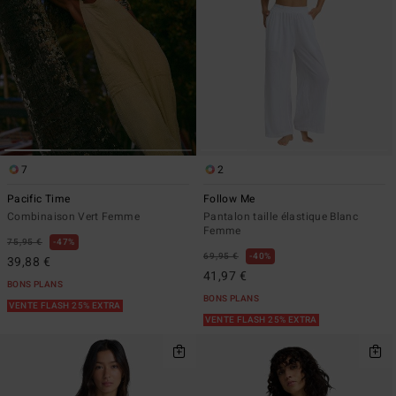
7
2
Pacific Time
Follow Me
Combinaison Vert Femme
Pantalon taille élastique Blanc
Femme
75,95 €
47%
69,95 €
40%
39,88 €
41,97 €
BONS PLANS
BONS PLANS
VENTE FLASH 25% EXTRA
VENTE FLASH 25% EXTRA