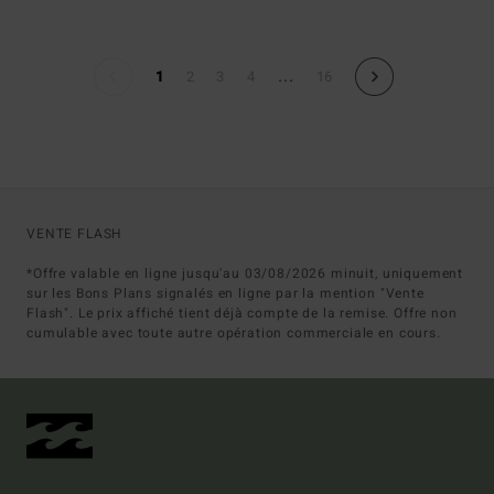
...
1
2
3
4
16
VENTE FLASH
*Offre valable en ligne jusqu'au 03/08/2026 minuit, uniquement
sur les Bons Plans signalés en ligne par la mention "Vente
Flash". Le prix affiché tient déjà compte de la remise. Offre non
cumulable avec toute autre opération commerciale en cours.