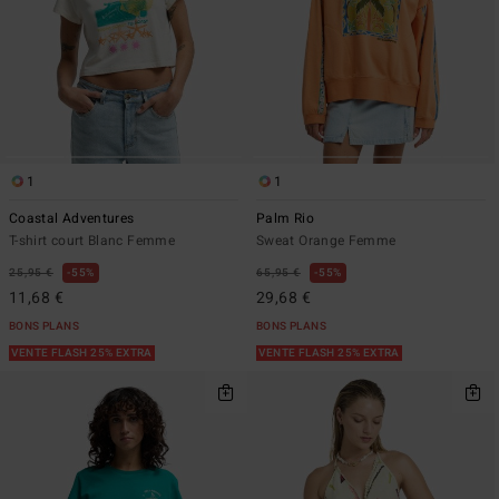
1
1
Coastal Adventures
Palm Rio
T-shirt court Blanc Femme
Sweat Orange Femme
25,95 €
55%
65,95 €
55%
11,68 €
29,68 €
BONS PLANS
BONS PLANS
VENTE FLASH 25% EXTRA
VENTE FLASH 25% EXTRA