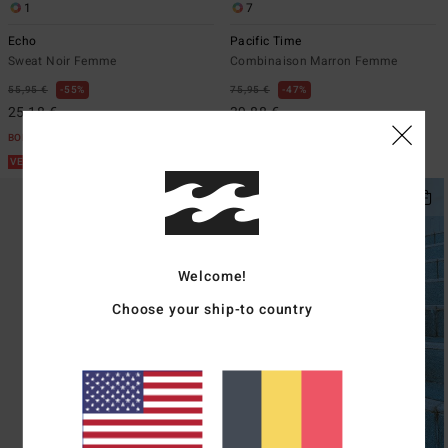
1
7
Echo
Pacific Time
Sweat Noir Femme
Combinaison Marron Femme
55,95 €
55%
75,95 €
47%
25,18 €
39,88 €
BONS PLANS
BONS PLANS
VENTE FLASH 25% EXTRA
VENTE FLASH 25% EXTRA
Welcome!
Choose your ship-to country