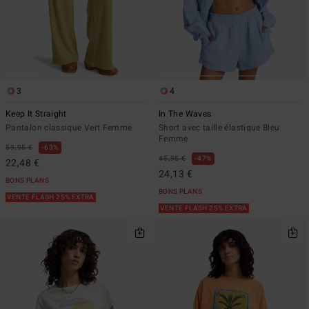
3
4
Keep It Straight
In The Waves
Pantalon classique Vert Femme
Short avec taille élastique Bleu
Femme
59,95 €
63%
45,95 €
47%
22,48 €
24,13 €
BONS PLANS
BONS PLANS
VENTE FLASH 25% EXTRA
VENTE FLASH 25% EXTRA