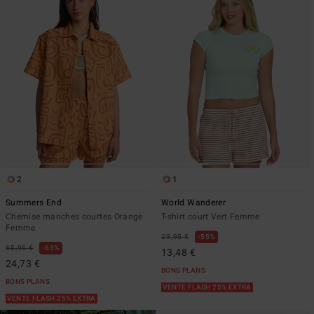
2
1
Summers End
World Wanderer
Chemise manches courtes Orange
T-shirt court Vert Femme
Femme
29,95 €
55%
65,95 €
63%
13,48 €
24,73 €
BONS PLANS
BONS PLANS
VENTE FLASH 25% EXTRA
VENTE FLASH 25% EXTRA