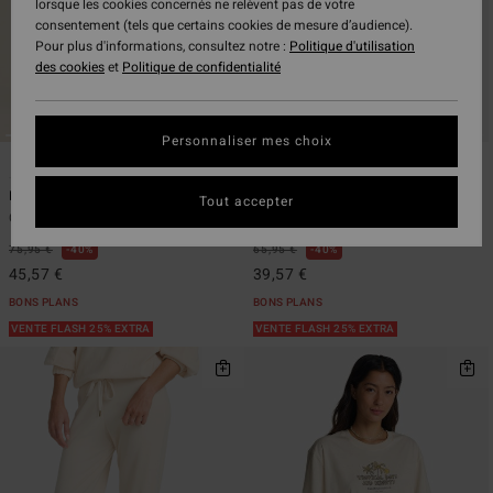
lorsque les cookies concernés ne relèvent pas de votre
consentement (tels que certains cookies de mesure d’audience).
Pour plus d'informations, consultez notre :
Politique d'utilisation
des cookies
et
Politique de confidentialité
Personnaliser mes choix
7
6
Pacific Time
Swell Blouse
Tout accepter
Combinaison Noir Femme
Chemise boutonnée Noir Femme
75,95 €
40%
65,95 €
40%
45,57 €
39,57 €
BONS PLANS
BONS PLANS
VENTE FLASH 25% EXTRA
VENTE FLASH 25% EXTRA