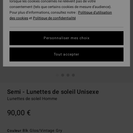
lorsque les cookies concernés ne relèvent pas de votre
consentement (tels que certains cookies de mesure d’audience).
Pour plus d'informations, consultez notre :
Politique d'utilisation
des cookies
et
Politique de confidentialité
Personnaliser mes choix
Tout accepter
Semi - Lunettes de soleil Unisexe
Lunettes de soleil Homme
90,00 €
Blk Glos/vintage Gry
Couleur