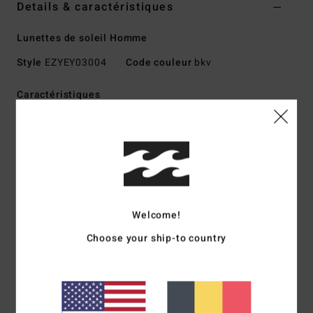
Details & caractéristiques
Lunettes de soleil Homme
Style
EZYEY03004
Code couleur
bkv
Caractéristiques
Petite taille
Monture injectée en grilamid
Charnières optiques italiennes
RGNS :
Rip, Grip with No Slip
Verres en polycarbonate résistant aux chocs
Verres sphériques de base 8
Welcome!
Protection solaire anti-UV 100 %
Choose your ship-to country
Disponible en version Wildlife Polarized
Fabriquées en Italie
Composition
[Tissu principal] 73 % Nylon, 23 %
Polycarbonate, 2 % Métal, 2 % Alliage de zinc