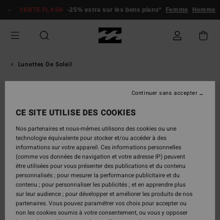
Passer
VENTE FLASH
-25% extra sur les bons plans*
Femme
Homme
à
l'information
sur
le
produit
Lunettes De Soleil
Continuer sans accepter
CE SITE UTILISE DES COOKIES
Nos partenaires et nous-mêmes utilisons des cookies ou une
technologie équivalente pour stocker et/ou accéder à des
informations sur votre appareil. Ces informations personnelles
(comme vos données de navigation et votre adresse IP) peuvent
être utilisées pour vous présenter des publications et du contenu
personnalisés ; pour mesurer la performance publicitaire et du
contenu ; pour personnaliser les publicités ; et en apprendre plus
sur leur audience ; pour développer et améliorer les produits de nos
partenaires. Vous pouvez paramétrer vos choix pour accepter ou
non les cookies soumis à votre consentement, ou vous y opposer