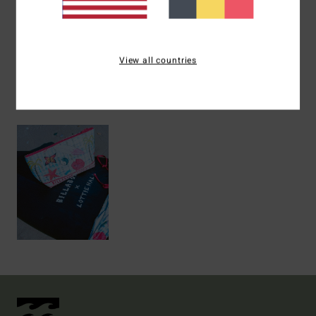
Livraison & Retours
View all countries
Articles vus récemment