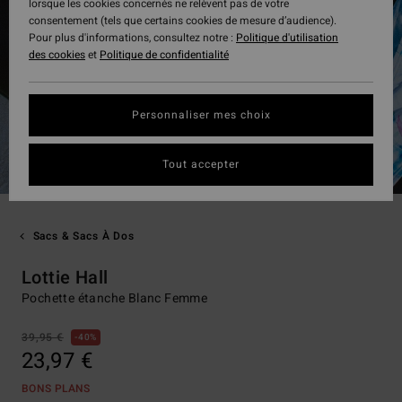
lorsque les cookies concernés ne relèvent pas de votre
consentement (tels que certains cookies de mesure d’audience).
Pour plus d'informations, consultez notre :
Politique d'utilisation
des cookies
et
Politique de confidentialité
Personnaliser mes choix
Tout accepter
Sacs & Sacs À Dos
Lottie Hall
Pochette étanche Blanc Femme
39,95 €
40%
23,97 €
BONS PLANS