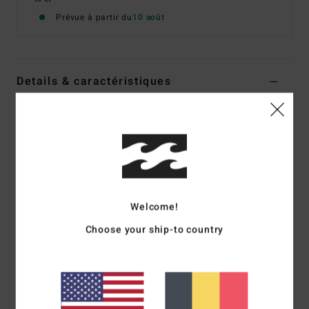
Prévue à partir du
10 août
Details & caractéristiques
Pochette étanche Blanc Femme
Style
BL000584
Code couleur
wti
Caractéristiques
Néoprène
Welcome!
Taille :
13" [H] x 4" [W]
Choose your ship-to country
Ligne résistante à l’eau
Tirette en tissu assortie avec tirette de fermeture éclair
en métal
Composition
[Matière principale] 100% polyester recyclé