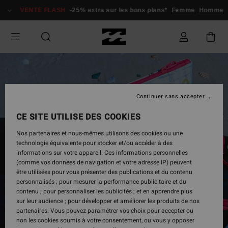
Passer
VENTE FLASH
-25% extra sur les bons plans*
Femme
Homme
à
l'information
sur
le
produit
Continuer sans accepter
CE SITE UTILISE DES COOKIES
Nos partenaires et nous-mêmes utilisons des cookies ou une
technologie équivalente pour stocker et/ou accéder à des
informations sur votre appareil. Ces informations personnelles
(comme vos données de navigation et votre adresse IP) peuvent
être utilisées pour vous présenter des publications et du contenu
personnalisés ; pour mesurer la performance publicitaire et du
contenu ; pour personnaliser les publicités ; et en apprendre plus
sur leur audience ; pour développer et améliorer les produits de nos
partenaires. Vous pouvez paramétrer vos choix pour accepter ou
non les cookies soumis à votre consentement, ou vous y opposer