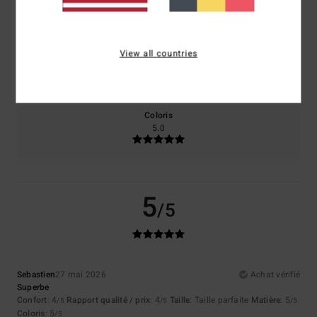
4.0
4.0
View all countries
Taille
Matière
5.0
Trop petit
Trop grand
Coloris
5.0
5
/5
Sebastien
27 mai 2026
Achat vérifié
Superbe
Confort
: 4
Rapport qualité / prix
: 4
Taille
: Taille parfaite
Matière
: 5
/5
/5
/5
Coloris
: 5
/5