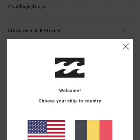
2 % alliage de zinc
Livraison & Retours
Avis clients
Note moyenne
5.0
Welcome!
/5
Choose your ship-to country
basé sur
1 avis vérifiés
depuis mai 2026
100% de nos clients recommandent ce produit
Confort
Rapport qualité / prix