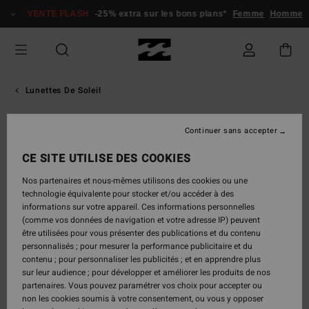
Passer
VENTE FLASH
-25% extra sur les bons plans*
Femme
Homme
à
l'information
sur
le
produit
Lunettes De Soleil
Continuer sans accepter
CE SITE UTILISE DES COOKIES
Nos partenaires et nous-mêmes utilisons des cookies ou une
technologie équivalente pour stocker et/ou accéder à des
informations sur votre appareil. Ces informations personnelles
(comme vos données de navigation et votre adresse IP) peuvent
être utilisées pour vous présenter des publications et du contenu
personnalisés ; pour mesurer la performance publicitaire et du
contenu ; pour personnaliser les publicités ; et en apprendre plus
sur leur audience ; pour développer et améliorer les produits de nos
partenaires. Vous pouvez paramétrer vos choix pour accepter ou
non les cookies soumis à votre consentement, ou vous y opposer