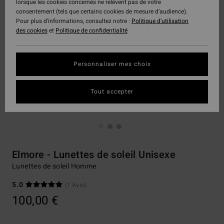
lorsque les cookies concernés ne relèvent pas de votre
consentement (tels que certains cookies de mesure d’audience).
Pour plus d'informations, consultez notre :
Politique d'utilisation
des cookies
et
Politique de confidentialité
Personnaliser mes choix
Tout accepter
Elmore - Lunettes de soleil Unisexe
Lunettes de soleil Homme
5.0
(1 Avis)
100,00 €