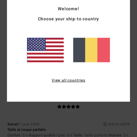
Welcome!
5
/5
Choose your ship-to country
Mariano
9 juillet 2026
Achat vérifié
Super
Afficher original - Castellano
Confort
: 5
Rapport qualité / prix
: 5
Taille
: Taille parfaite
Matière
: 5
/5
/5
/5
Coloris
: 5
/5
Je recommande ce produit
View all countries
5
/5
Xavier
21 juin 2026
Achat vérifié
Taille et coupe parfaite
Confort
: 5
Rapport qualité / prix
: 5
Taille
: Taille parfaite
Matière
: 5
/5
/5
/5