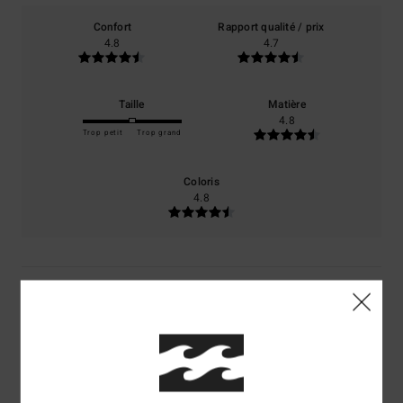
Confort
Rapport qualité / prix
4.8
4.7
Taille
Matière
4.8
Trop petit
Trop grand
Coloris
4.8
4
/5
Ghislaine
10 juillet 2026
Achat vérifié
beau sweat, original dans son mélange de couleurs