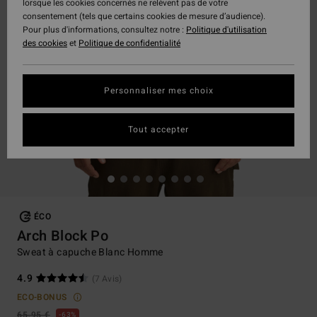
lorsque les cookies concernés ne relèvent pas de votre
consentement (tels que certains cookies de mesure d’audience).
Pour plus d'informations, consultez notre :
Politique d'utilisation
des cookies
et
Politique de confidentialité
Personnaliser mes choix
Tout accepter
ÉCO
Arch Block Po
Sweat à capuche Blanc Homme
4.9
(7 Avis)
ECO-BONUS
65,95 €
63%