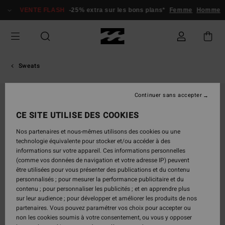
Passer
VENTE FLASH
-25% extra sur les bons plans*
Femme
Homme
à
l'information
sur
le
produit
Sweats
Continuer sans accepter
CE SITE UTILISE DES COOKIES
Nos partenaires et nous-mêmes utilisons des cookies ou une
technologie équivalente pour stocker et/ou accéder à des
informations sur votre appareil. Ces informations personnelles
(comme vos données de navigation et votre adresse IP) peuvent
être utilisées pour vous présenter des publications et du contenu
personnalisés ; pour mesurer la performance publicitaire et du
contenu ; pour personnaliser les publicités ; et en apprendre plus
sur leur audience ; pour développer et améliorer les produits de nos
partenaires. Vous pouvez paramétrer vos choix pour accepter ou
non les cookies soumis à votre consentement, ou vous y opposer