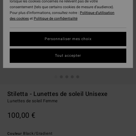
lorsque les cookies concernés ne relèvent pas de votre
consentement (tels que certains cookies de mesure d’audience).
Pour plus d'informations, consultez notre :
Politique d'utilisation
des cookies
et
Politique de confidentialité
Personnaliser mes choix
Tout accepter
Stiletta - Lunettes de soleil Unisexe
Lunettes de soleil Femme
100,00 €
Black/gradient
Couleur