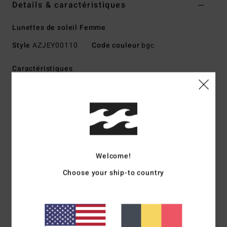
Details & caractéristiques
Lunettes de soleil Femme
Style
AZJEY00110
Code couleur
bgc
Caractéristiques
Matière :
Nylon, polycarbonate, métal, et alliage de zinc
Protection solaire :
Protection solaire anti-UV 100%
Monture :
monture injectée en grilamid
Verres :
verres en polycarbonate résistant aux chocs
Verres plats de base 2
Taille :
taille L
Welcome!
Autres caractéristiques : Charnières optiques italiennes
Choose your ship-to country
en acier inoxydable
Télécharger la
Déclaration De Conformité
Composition
73 % nylon, 23 % polycarbonate, 2 % métal,
2 % alliage de zinc