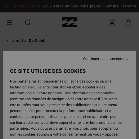
Passer
VENTE FLASH
-25% extra sur les bons plans*
Femme
Homme
à
l'information
sur
le
produit
Lunettes De Soleil
Continuer sans accepter
CE SITE UTILISE DES COOKIES
Nos partenaires et nous-mêmes utilisons des cookies ou une
technologie équivalente pour stocker et/ou accéder à des
informations sur votre appareil. Ces informations personnelles
(comme vos données de navigation et votre adresse IP) peuvent
être utilisées pour vous présenter des publications et du contenu
personnalisés ; pour mesurer la performance publicitaire et du
contenu ; pour personnaliser les publicités ; et en apprendre plus
sur leur audience ; pour développer et améliorer les produits de nos
partenaires. Vous pouvez paramétrer vos choix pour accepter ou
non les cookies soumis à votre consentement, ou vous y opposer