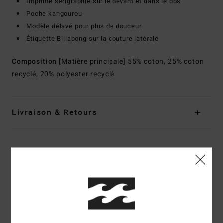
Imprimé sérigraphié sur le devant et dans le dos
Poche kangourou
Modèle délavé pour plus de douceur
Étiquette Billabong sur la couture latérale
Composition
[Matière principale] 55% coton, 25% coton
recyclé, 20% polyester recyclé
Livraison & Retours
Avis clients
Note moyenne
3.5
/5