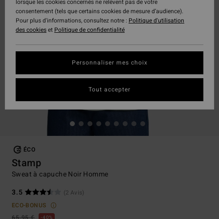
lorsque les cookies concernés ne relèvent pas de votre
consentement (tels que certains cookies de mesure d’audience).
Pour plus d'informations, consultez notre :
Politique d'utilisation
des cookies
et
Politique de confidentialité
Personnaliser mes choix
Tout accepter
ÉCO
Stamp
Sweat à capuche Noir Homme
3.5
(2 Avis)
ECO-BONUS
65,95 €
40%