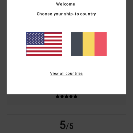
Welcome!
Choose your ship-to country
basé sur
2 avis vérifiés
depuis février 2026
50% de nos clients recommandent ce produit
Confort
Rapport qualité / prix
5.0
3.0
Taille
Matière
3.0
Trop petit
Trop grand
View all countries
Coloris
5.0
5
/5