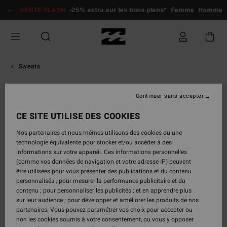
Passer
VENTE FLASH
-25% extra sur les bons plans*
Femme
Homme
à
l'information
sur
le
produit
Sweats
Continuer sans accepter
CE SITE UTILISE DES COOKIES
Nos partenaires et nous-mêmes utilisons des cookies ou une
technologie équivalente pour stocker et/ou accéder à des
informations sur votre appareil. Ces informations personnelles
(comme vos données de navigation et votre adresse IP) peuvent
être utilisées pour vous présenter des publications et du contenu
personnalisés ; pour mesurer la performance publicitaire et du
contenu ; pour personnaliser les publicités ; et en apprendre plus
sur leur audience ; pour développer et améliorer les produits de nos
partenaires. Vous pouvez paramétrer vos choix pour accepter ou
non les cookies soumis à votre consentement, ou vous y opposer