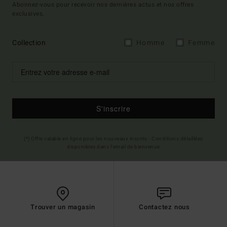
Abonnez-vous pour recevoir nos dernières actus et nos offres
exclusives.
Collection
Homme
Femme
S'inscrire
(*) Offre valable en ligne pour les nouveaux inscrits - Conditions détaillées
disponibles dans l'email de bienvenue
Trouver un magasin
Contactez nous