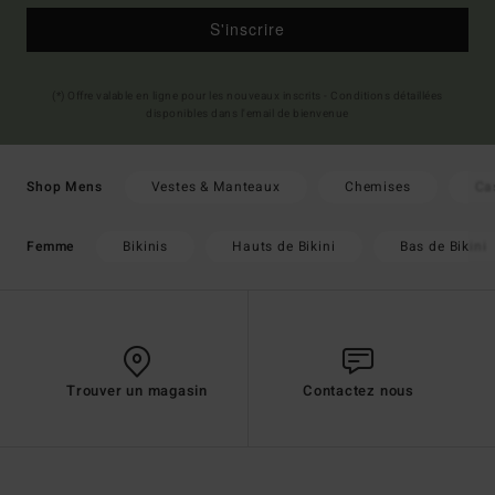
S'inscrire
(*) Offre valable en ligne pour les nouveaux inscrits - Conditions détaillées
disponibles dans l'email de bienvenue
Vestes & Manteaux
Chemises
Ca
Shop Mens
Bikinis
Hauts de Bikini
Bas de Bikini
Femme
Trouver un magasin
Contactez nous