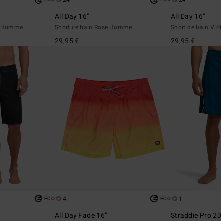
24
24
ÉCO
ÉCO
All Day 16"
All Day 16"
ge Homme
Short de bain Rose Homme
Short de bain Vi
29,95 €
29,95 €
4
1
ÉCO
ÉCO
All Day Fade 16"
Straddie Pro 20