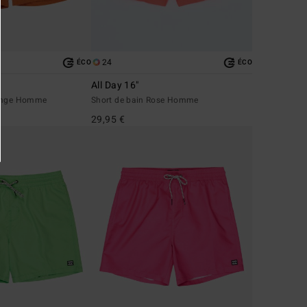
24
ÉCO
ÉCO
All Day 16"
range Homme
Short de bain Rose Homme
29,95 €