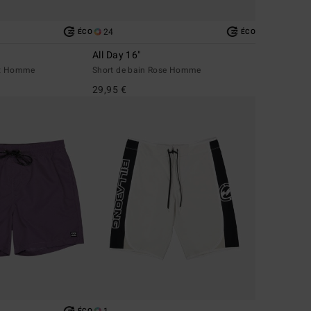
24
ÉCO
ÉCO
All Day 16"
rt Homme
Short de bain Rose Homme
29,95 €