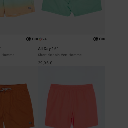
24
ÉCO
ÉCO
"
All Day 16"
rt Homme
Short de bain Vert Homme
29,95 €