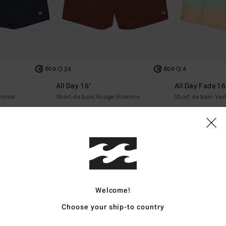
24
4
ÉCO
ÉCO
All Day 16"
All Day Fade 16
Homme
Short de bain Rouge Homme
Short de bain Ve
29,95 €
45,95 €
Welcome!
Choose your ship-to country