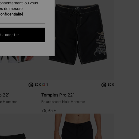
consentement, ou vous
ies de mesure
onfidentialité
t accepter
1
ÉCO
ÉCO
o 22"
Temples Pro 22"
nge Homme
Boardshort Noir Homme
75,95 €