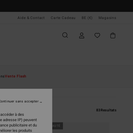
Aide & Contact
Carte Cadeau
BE (€)
Magasins
ons
Vente Flash
Continuer sans accepter
83
Resultats
 accéder à des
re adresse IP) peuvent
ance publicitaire et du
NOUVEAUTÉ
éliorer les produits