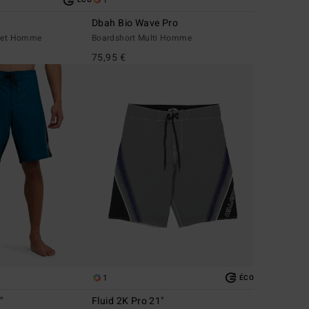
1
ÉCO
Dbah Bio Wave Pro
olet Homme
Boardshort Multi Homme
75,95 €
1
ÉCO
"
Fluid 2K Pro 21"