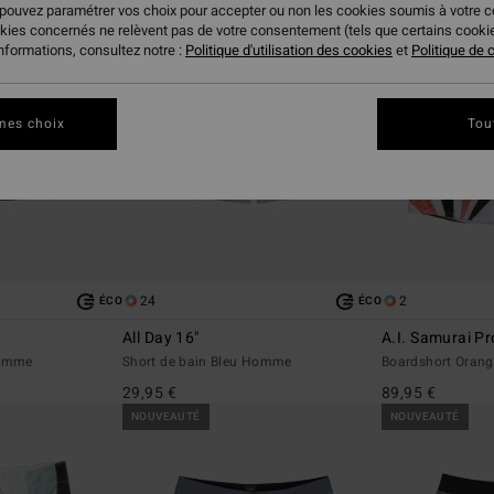
 pouvez paramétrer vos choix pour accepter ou non les cookies soumis à votre 
okies concernés ne relèvent pas de votre consentement (tels que certains cook
informations, consultez notre :
Politique d'utilisation des cookies
et
Politique de c
mes choix
Tou
24
2
ÉCO
ÉCO
All Day 16"
A.I. Samurai Pr
Homme
Short de bain Bleu Homme
Boardshort Ora
29,95 €
89,95 €
NOUVEAUTÉ
NOUVEAUTÉ