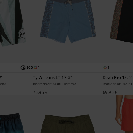
1
1
ÉCO
2"
Ty Williams LT 17.5"
Dbah Pro 18.5"
omme
Boardshort Multi Homme
Boardshort Noir
75,95 €
69,95 €