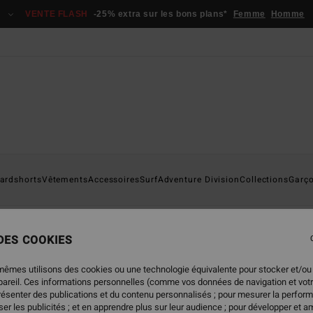
VENTE FLASH
-25% extra sur les bons plans*
Femme
Homme
ardshorts
Vêtements
Accessoires
Surf
Adventure Division
Collections
Garç
 DES COOKIES
mêmes utilisons des cookies ou une technologie équivalente pour stocker et/ou
ppareil. Ces informations personnelles (comme vos données de navigation et vot
présenter des publications et du contenu personnalisés ; pour mesurer la perform
NOUVEAUTÉ
NOUVEAUTÉ
er les publicités ; et en apprendre plus sur leur audience ; pour développer et am