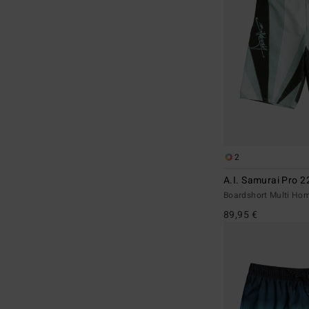
2
A.I. Samurai Pro 2
Boardshort Multi H
89,95 €