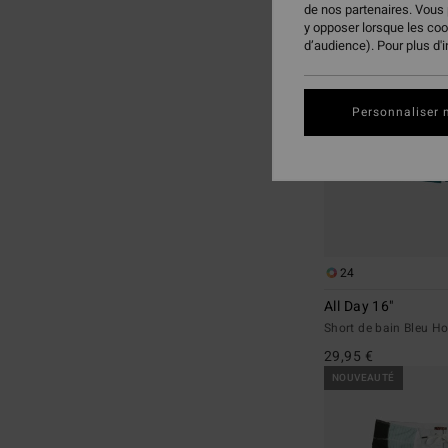
de nos partenaires. Vous
critères
trier
y opposer lorsque les co
de
par
d’audience). Pour plus d'
filtrage
de
recherche
Personnaliser 
24
All Day 16"
Short de bain Bleu 
29,95 €
NOUVEAUTÉ