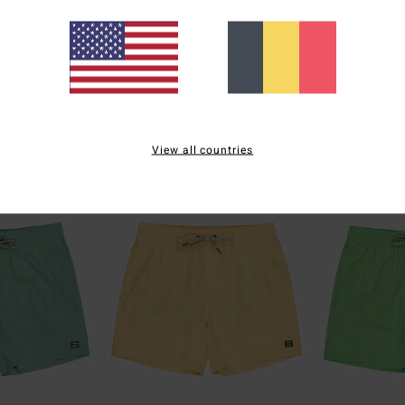
24
24
ÉCO
ÉCO
All Day 16"
All Day 16"
 Homme
Short de bain Bleu Homme
Short de bain O
View all countries
29,95 €
29,95 €