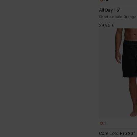
24
All Day 16"
Short de bain Oran
29,95 €
1
Core Lord Pro 20"