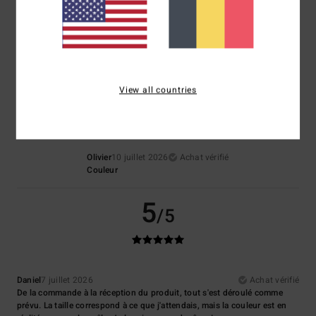
4.7
4
/5
View all countries
Olivier
10 juillet 2026
Achat vérifié
Couleur
5
/5
Daniel
7 juillet 2026
Achat vérifié
De la commande à la réception du produit, tout s'est déroulé comme
prévu. La taille correspond à ce que j'attendais, mais la couleur est en