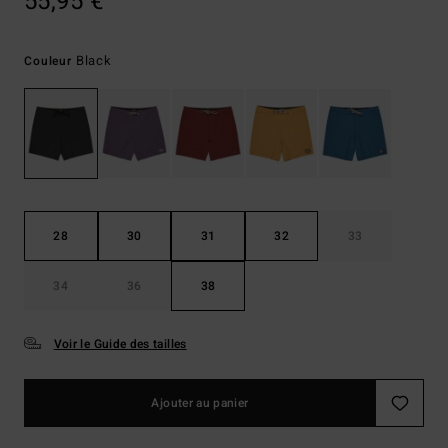
55,95 €
Black
Couleur
28
30
31
32
33
34
36
38
Voir le Guide des tailles
Ajouter au panier