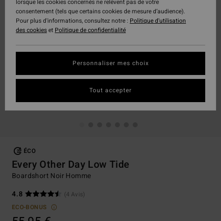
lorsque les cookies concernés ne relèvent pas de votre
consentement (tels que certains cookies de mesure d’audience).
Pour plus d'informations, consultez notre :
Politique d'utilisation
des cookies
et
Politique de confidentialité
Personnaliser mes choix
Tout accepter
ÉCO
Every Other Day Low Tide
Boardshort Noir Homme
4.8
(4 Avis)
ECO-BONUS