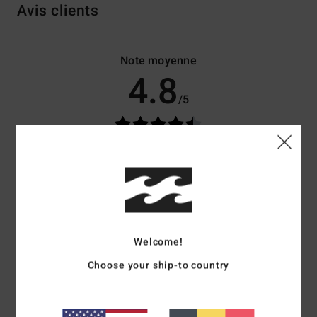
Avis clients
Note moyenne
4.8
/5
basé sur
4 avis vérifiés
depuis avril 2026
75% de nos clients recommandent ce produit
Confort
Rapport qualité / prix
5.0
4.3
Welcome!
Taille
Matière
Choose your ship-to country
5.0
Trop petit
Trop grand
Coloris