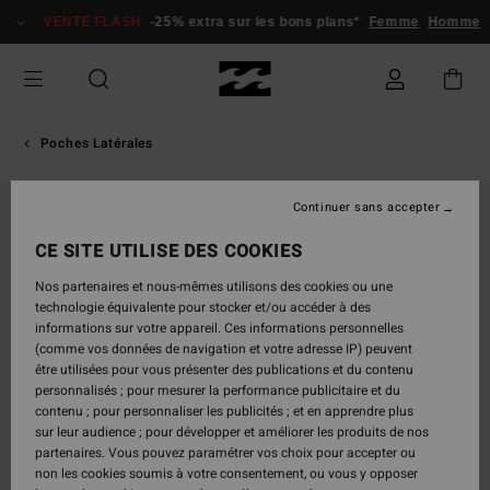
Passer
VENTE FLASH
-25% extra sur les bons plans*
Femme
Homme
à
l'information
sur
le
produit
Poches Latérales
Continuer sans accepter
CE SITE UTILISE DES COOKIES
Nos partenaires et nous-mêmes utilisons des cookies ou une
technologie équivalente pour stocker et/ou accéder à des
informations sur votre appareil. Ces informations personnelles
(comme vos données de navigation et votre adresse IP) peuvent
être utilisées pour vous présenter des publications et du contenu
personnalisés ; pour mesurer la performance publicitaire et du
contenu ; pour personnaliser les publicités ; et en apprendre plus
sur leur audience ; pour développer et améliorer les produits de nos
partenaires. Vous pouvez paramétrer vos choix pour accepter ou
non les cookies soumis à votre consentement, ou vous y opposer