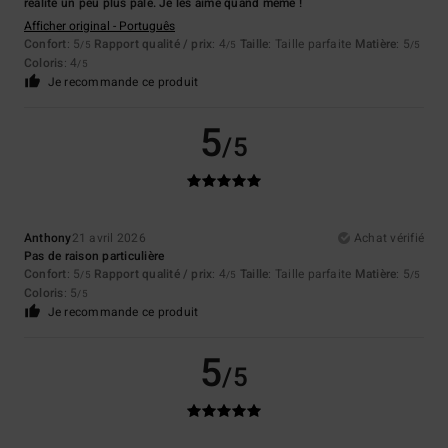
réalité un peu plus pâle. Je les aime quand même !
Afficher original - Português
Confort
: 5
Rapport qualité / prix
: 4
Taille
: Taille parfaite
Matière
: 5
/5
/5
/5
Coloris
: 4
/5
Je recommande ce produit
5
/5
Anthony
21 avril 2026
Achat vérifié
Pas de raison particulière
Confort
: 5
Rapport qualité / prix
: 4
Taille
: Taille parfaite
Matière
: 5
/5
/5
/5
Coloris
: 5
/5
Je recommande ce produit
5
/5