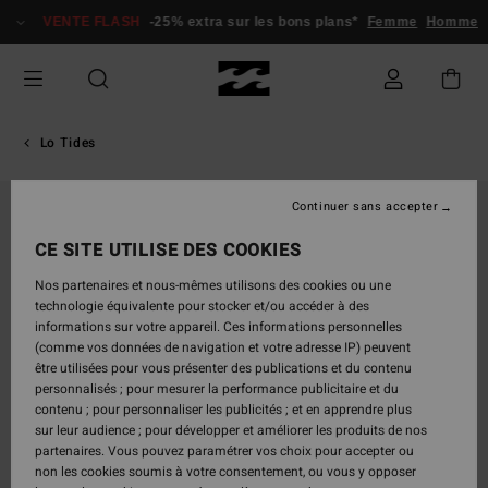
Passer
VENTE FLASH
-25% extra sur les bons plans*
Femme
Homme
à
l'information
sur
le
produit
Lo Tides
Continuer sans accepter
CE SITE UTILISE DES COOKIES
Nos partenaires et nous-mêmes utilisons des cookies ou une
technologie équivalente pour stocker et/ou accéder à des
informations sur votre appareil. Ces informations personnelles
(comme vos données de navigation et votre adresse IP) peuvent
être utilisées pour vous présenter des publications et du contenu
personnalisés ; pour mesurer la performance publicitaire et du
contenu ; pour personnaliser les publicités ; et en apprendre plus
sur leur audience ; pour développer et améliorer les produits de nos
partenaires. Vous pouvez paramétrer vos choix pour accepter ou
non les cookies soumis à votre consentement, ou vous y opposer