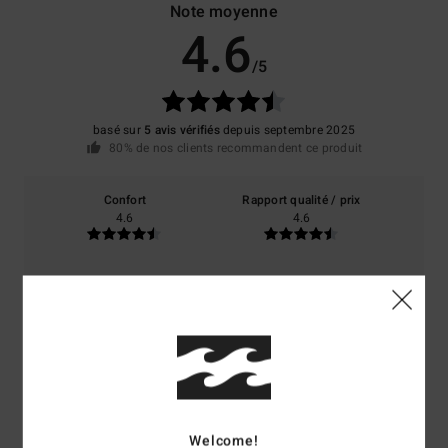
Note moyenne
4.6
/5
basé sur
5 avis vérifiés
depuis septembre 2025
80% de nos clients recommandent ce produit
Confort
Rapport qualité / prix
4.6
4.6
Taille
Matière
4.6
Trop petit
Trop grand
Coloris
4.4
Welcome!