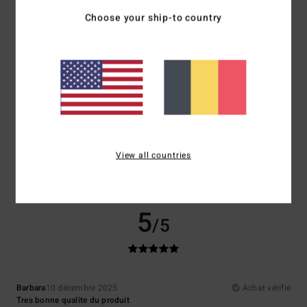
Choose your ship-to country
4
/5
Renato
3 mai 2026
Achat vérifié
Le short devrait être présenté sur un mannequin dans la boutique en
ligne.
Afficher original - Deutsch
Confort
: 4
Rapport qualité / prix
: 4
Taille
: Taille parfaite
Matière
: 4
View all countries
/5
/5
/5
Coloris
: 3
/5
Je recommande ce produit
5
/5
Barbara
10 décembre 2025
Achat vérifié
Tres bonne qualite du produit