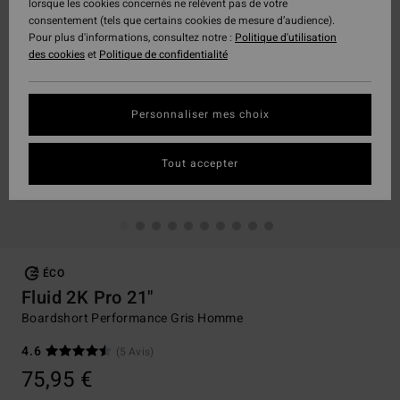
lorsque les cookies concernés ne relèvent pas de votre
consentement (tels que certains cookies de mesure d’audience).
Pour plus d'informations, consultez notre :
Politique d'utilisation
des cookies
et
Politique de confidentialité
Personnaliser mes choix
Tout accepter
ÉCO
Fluid 2K Pro 21"
Boardshort Performance Gris Homme
4.6
(5 Avis)
75,95 €