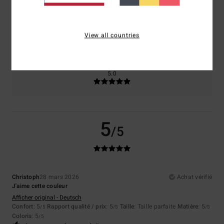
Taille
Matière
5.0
View all countries
Trop petit
Trop grand
Coloris
5.0
5
/5
Christoph
28 mars 2026
Achat vérifié
J'aime cette couleur
Afficher original - Deutsch
Confort
: 5
Rapport qualité / prix
: 5
Taille
: Taille parfaite
Matière
: 5
/5
/5
/5
Coloris
: 5
/5