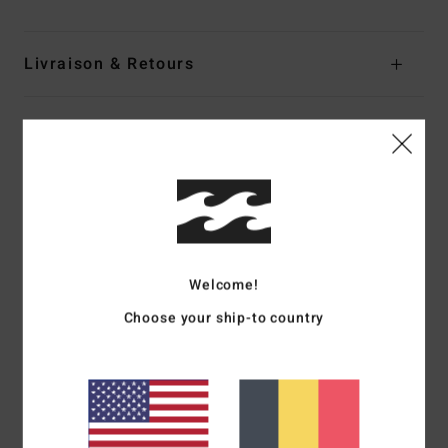
Livraison & Retours
Avis clients
Note moyenne
5.0
/5
Welcome!
Choose your ship-to country
basé sur
1 avis vérifiés
depuis mars 2026
100% de nos clients recommandent ce produit
Confort
Rapport qualité / prix
5.0
5.0