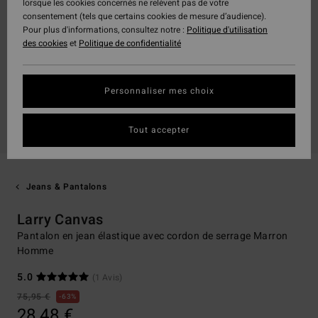
lorsque les cookies concernés ne relèvent pas de votre
consentement (tels que certains cookies de mesure d’audience).
Pour plus d'informations, consultez notre :
Politique d'utilisation
des cookies
et
Politique de confidentialité
Personnaliser mes choix
Tout accepter
Jeans & Pantalons
Larry Canvas
Pantalon en jean élastique avec cordon de serrage Marron
Homme
5.0
(1 Avis)
75,95 €
63%
28,48 €