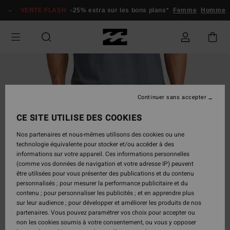
Passer
VENTE FLASH
-25% extra sur les bons plans*
Femme
Homme
à
l'information
sur
le
produit
Continuer sans accepter
CE SITE UTILISE DES COOKIES
Nos partenaires et nous-mêmes utilisons des cookies ou une
technologie équivalente pour stocker et/ou accéder à des
informations sur votre appareil. Ces informations personnelles
(comme vos données de navigation et votre adresse IP) peuvent
être utilisées pour vous présenter des publications et du contenu
personnalisés ; pour mesurer la performance publicitaire et du
contenu ; pour personnaliser les publicités ; et en apprendre plus
sur leur audience ; pour développer et améliorer les produits de nos
partenaires. Vous pouvez paramétrer vos choix pour accepter ou
non les cookies soumis à votre consentement, ou vous y opposer