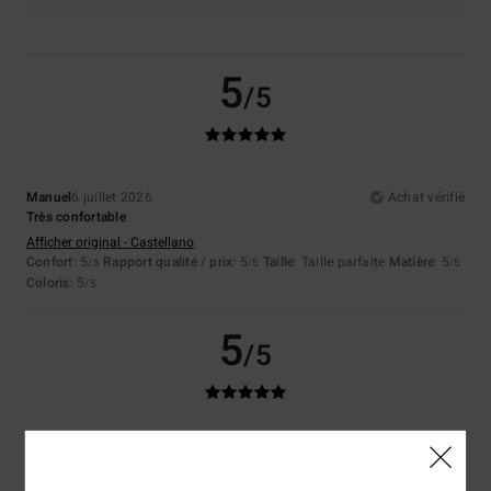
5
/5
Manuel
6 juillet 2026
Achat vérifié
Très confortable
Afficher original - Castellano
Confort
: 5
Rapport qualité / prix
: 5
Taille
: Taille parfaite
Matière
: 5
/5
/5
/5
Coloris
: 5
/5
5
/5
Alexandra
27 juin 2026
Achat vérifié
Parfait!