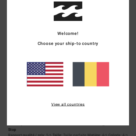
Confort
: 5
Rapport qualité / prix
: 4
Taille
: Taille parfaite
Matière
: 5
/5
/5
/5
Coloris
: 5
/5
5
/5
Welcome!
Choose your ship-to country
Myriam
25 juin 2026
Achat vérifié
J’aime la marque
Confort
: 5
Rapport qualité / prix
: 5
Taille
: Trop grand
Matière
: 5
/5
/5
/5
Coloris
: 5
/5
Je recommande ce produit
4
/5
View all countries
Bihil
23 juin 2026
Achat vérifié
Stop
Rapport qualité / prix
: 5
Taille
: Taille parfaite
Matière
: 4
Coloris
: 4
/5
/5
/5