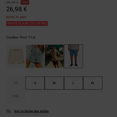
59,95 €
55%
26,98 €
BONS PLANS
VENTE FLASH 25% EXTRA
Real Teal
Couleur
XS
S
M
L
XL
XXL
Voir le Guide des tailles