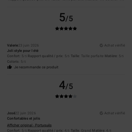
5
/5
Valerie
23 juin 2026
Achat vérifié
Joli style pour l été
Confort
: 5
Rapport qualité / prix
: 5
Taille
: Taille parfaite
Matière
: 5
/5
/5
/5
Coloris
: 5
/5
Je recommande ce produit
4
/5
José
22 juin 2026
Achat vérifié
Confortables et jolis
Afficher original - Português
Confort
: 5
Rapport qualité / prix
: 4
Taille
: Grand
Matière
: 4
/5
/5
/5