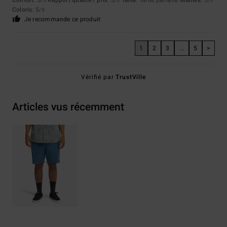
Confort
: 5
Rapport qualité / prix
: 5
Taille
: Taille parfaite
Matière
: 5
/5
/5
/5
Coloris
: 5
/5
Je recommande ce produit
1
2
3
...
5
>
Vérifié par
TrustVille
Articles vus récemment