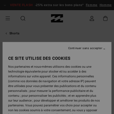
Passer
VENTE FLASH
-25% extra sur les bons plans*
Femme
Homme
à
l'information
sur
le
produit
Shorts
Continuer sans accepter
CE SITE UTILISE DES COOKIES
Nos partenaires et nous-mêmes utilisons des cookies ou une
technologie équivalente pour stocker et/ou accéder à des
informations sur votre appareil. Ces informations personnelles
(comme vos données de navigation et votre adresse IP) peuvent
être utilisées pour vous présenter des publications et du contenu
personnalisés ; pour mesurer la performance publicitaire et du
contenu ; pour personnaliser les publicités ; et en apprendre plus
sur leur audience ; pour développer et améliorer les produits de nos
partenaires. Vous pouvez paramétrer vos choix pour accepter ou
non les cookies soumis à votre consentement, ou vous y opposer