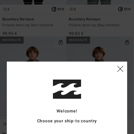
3
3
ÉCO
ÉCO
Boundary Re-Issue
Boundary Re-Issue
Polaire demi-zip Noir Homme
Polaire demi-zip Bleu Homme
99,95 €
99,95 €
NOUVEAUTÉ
NOUVEAUTÉ
Welcome!
Choose your ship-to country
1
1