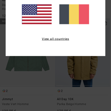
Rockies
Rockies
Doudoune légère à capuche Gris
Gilet d'hiver léger à capuche Gris
Homme
Homme
129,95 €
99,95 €
NOUVEAUTÉ
NOUVEAUTÉ
View all countries
2
2
Jimmyt
All Day 10K
Veste Vert Homme
Parka Beige Homme