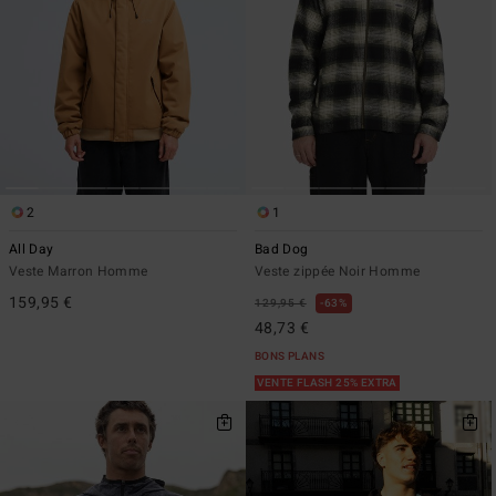
2
1
All Day
Bad Dog
Veste Marron Homme
Veste zippée Noir Homme
159,95 €
129,95 €
63%
48,73 €
BONS PLANS
VENTE FLASH 25% EXTRA