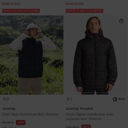
BONS PLANS
BONS PLANS
VENTE FLASH 25% EXTRA
VENTE FLASH 25% EXTRA
2
1
ÉCO
Journey
Journey Hooded
Gilet léger matelassé Noir Homme
Veste légère matelassée avec
capuche Noir Homme
99,95 €
63%
129,95 €
63%