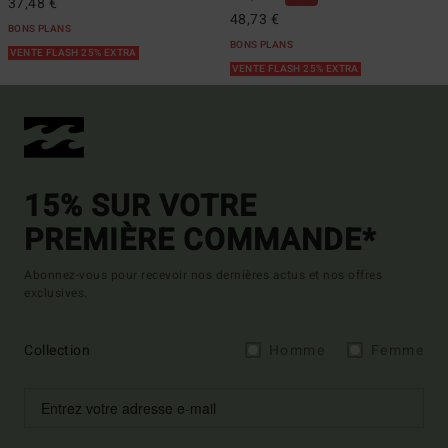
37,48 €
48,73 €
BONS PLANS
BONS PLANS
VENTE FLASH 25% EXTRA
VENTE FLASH 25% EXTRA
15% SUR VOTRE
PREMIÈRE COMMANDE*
Abonnez-vous pour recevoir nos dernières actus et nos offres
exclusives.
Collection
Homme
Femme