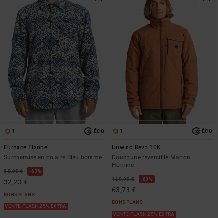
1
1
ÉCO
ÉCO
Furnace Flannel
Unwind Revo 10K
Surchemise en polaire Bleu homme
Doudoune réversible Marron
Homme
85,95 €
63%
169,95 €
63%
32,23 €
63,73 €
BONS PLANS
BONS PLANS
VENTE FLASH 25% EXTRA
VENTE FLASH 25% EXTRA