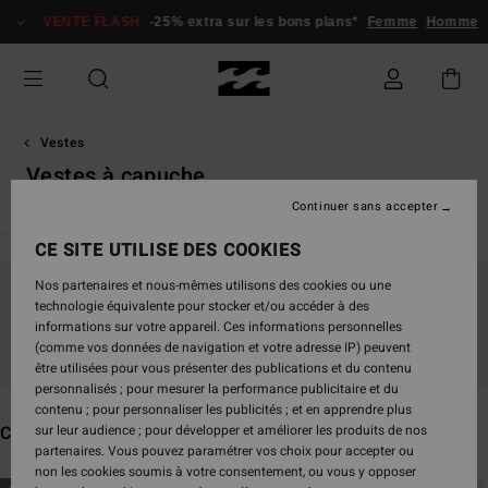
Passez
VENTE FLASH
-25% extra sur les bons plans*
Femme
Homme
à
la
sélection
de
la
grille
Vestes
des
Vestes à capuche
produits
Continuer sans accepter
CE SITE UTILISE DES COOKIES
Nos partenaires et nous-mêmes utilisons des cookies ou une
Ne partez pas trop loin, nos produits seront
technologie équivalente pour stocker et/ou accéder à des
informations sur votre appareil. Ces informations personnelles
bientôt de retour
(comme vos données de navigation et votre adresse IP) peuvent
être utilisées pour vous présenter des publications et du contenu
personnalisés ; pour mesurer la performance publicitaire et du
contenu ; pour personnaliser les publicités ; et en apprendre plus
Ces produits pourraient vous plaire
sur leur audience ; pour développer et améliorer les produits de nos
partenaires. Vous pouvez paramétrer vos choix pour accepter ou
non les cookies soumis à votre consentement, ou vous y opposer