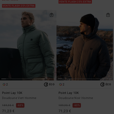
VENTE FLASH 25% EXTRA
VENTE FLASH 25% EXTRA
2
2
ÉCO
ÉCO
Point Lay 10K
Point Lay 10K
Doudoune Vert Homme
Doudoune Noir Homme
189,95 €
63%
189,95 €
63%
71,23 €
71,23 €