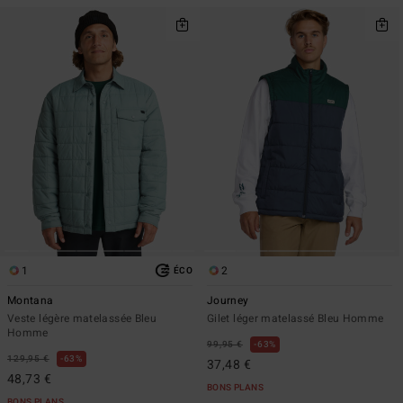
1
2
ÉCO
Montana
Journey
Veste légère matelassée Bleu
Gilet léger matelassé Bleu Homme
Homme
99,95 €
63%
129,95 €
63%
37,48 €
48,73 €
BONS PLANS
BONS PLANS