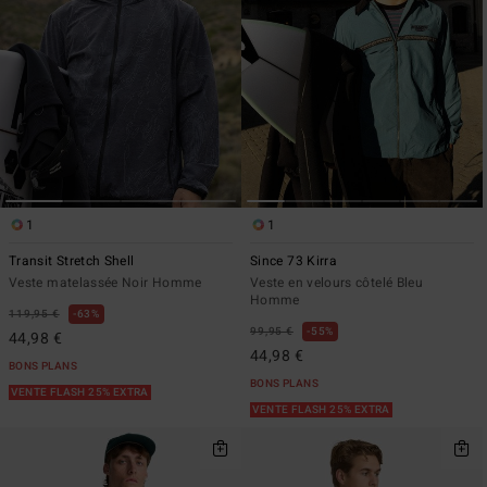
1
1
Transit Stretch Shell
Since 73 Kirra
Veste matelassée Noir Homme
Veste en velours côtelé Bleu
Homme
119,95 €
63%
99,95 €
55%
44,98 €
44,98 €
BONS PLANS
BONS PLANS
VENTE FLASH 25% EXTRA
VENTE FLASH 25% EXTRA