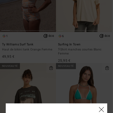
1
6
ÉCO
ÉCO
Ty Williams Surf Tank
Surfing In Town
Haut de bikini tank Orange Femme
T-Shirt manches courtes Blanc
Femme
49,95 €
25,95 €
NOUVEAUTÉ
NOUVEAUTÉ