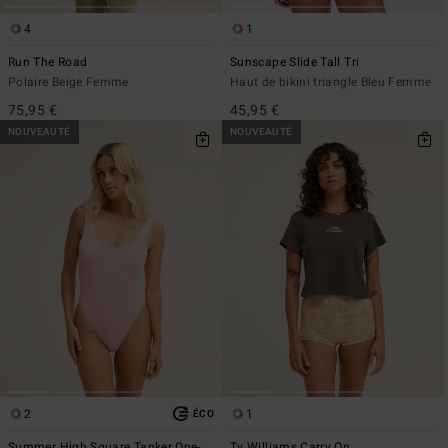
4
1
Run The Road
Sunscape Slide Tall Tri
Polaire Beige Femme
Haut de bikini triangle Bleu Femme
75,95 €
45,95 €
NOUVEAUTÉ
NOUVEAUTÉ
2
1
ÉCO
Summer High Square Tanker One-
Ty Williams Carry On