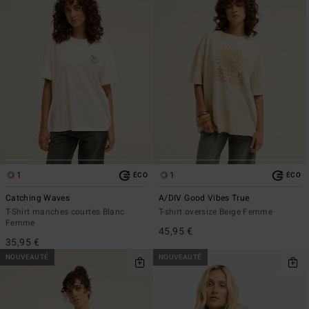
1
1
ÉCO
ÉCO
Catching Waves
A/DIV Good Vibes True
T-Shirt manches courtes Blanc
T-shirt oversize Beige Femme
Femme
45,95 €
35,95 €
NOUVEAUTÉ
NOUVEAUTÉ