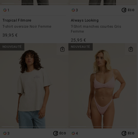
1
3
ÉCO
Tropical Filmore
Always Looking
T-shirt oversize Noir Femme
T-Shirt manches courtes Gris
Femme
39,95 €
25,95 €
NOUVEAUTÉ
NOUVEAUTÉ
3
4
ÉCO
ÉCO