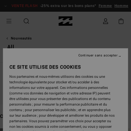
Passez
VENTE FLASH
-25% extra sur les bons plans*
Femme
Homme
à
la
sélection
de
la
grille
Nouveautés
des
All
produits
Continuer sans accepter
CE SITE UTILISE DES COOKIES
Nos partenaires et nous-mêmes utilisons des cookies ou une
Ne partez pas trop loin, nos produits seront
technologie équivalente pour stocker et/ou accéder à des
informations sur votre appareil. Ces informations personnelles
bientôt de retour
(comme vos données de navigation et votre adresse IP) peuvent
être utilisées pour vous présenter des publications et du contenu
personnalisés ; pour mesurer la performance publicitaire et du
contenu ; pour personnaliser les publicités ; et en apprendre plus
Ces produits pourraient vous plaire
sur leur audience ; pour développer et améliorer les produits de nos
partenaires. Vous pouvez paramétrer vos choix pour accepter ou
non les cookies soumis à votre consentement, ou vous y opposer