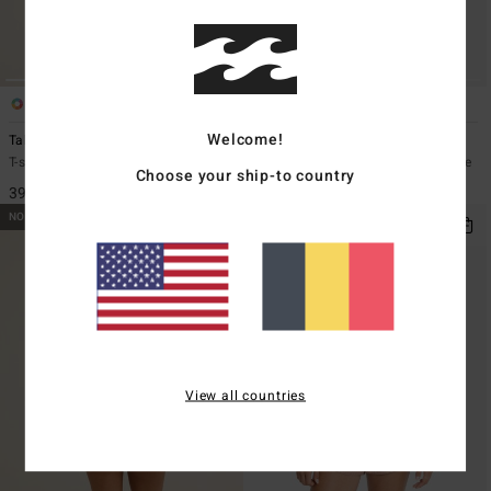
1
1
Welcome!
Take A Tour
Tanlines Bound Remi Tri
T-shirt oversize Noir Femme
Haut de bikini triangle Vert Femme
Choose your ship-to country
39,95 €
45,95 €
NOUVEAUTÉ
NOUVEAUTÉ
View all countries