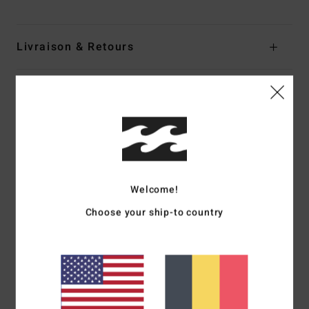
Livraison & Retours
Avis clients
Note moyenne
5.0
/5
Welcome!
Choose your ship-to country
basé sur
1 avis vérifiés
depuis novembre 2025
100% de nos clients recommandent ce produit
Confort
Rapport qualité / prix
5.0
5.0