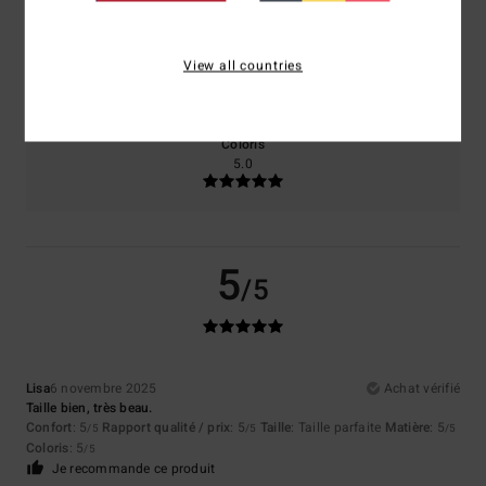
Taille
Matière
View all countries
5.0
Trop petit
Trop grand
Coloris
5.0
5
/5
Lisa
6 novembre 2025
Achat vérifié
Taille bien, très beau.
Confort
: 5
Rapport qualité / prix
: 5
Taille
: Taille parfaite
Matière
: 5
/5
/5
/5
Coloris
: 5
/5
Je recommande ce produit