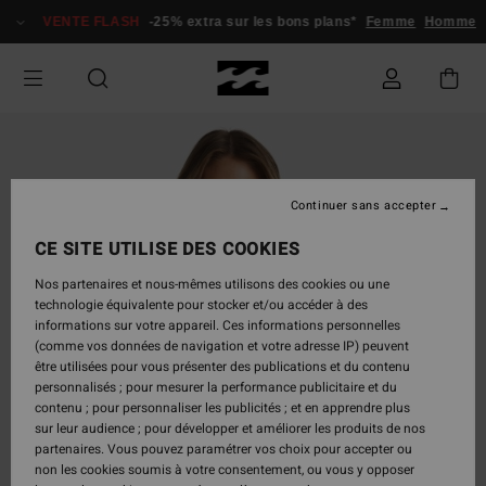
Passer
VENTE FLASH
-25% extra sur les bons plans*
Femme
Homme
à
l'information
sur
le
produit
Continuer sans accepter
CE SITE UTILISE DES COOKIES
Nos partenaires et nous-mêmes utilisons des cookies ou une
technologie équivalente pour stocker et/ou accéder à des
informations sur votre appareil. Ces informations personnelles
(comme vos données de navigation et votre adresse IP) peuvent
être utilisées pour vous présenter des publications et du contenu
personnalisés ; pour mesurer la performance publicitaire et du
contenu ; pour personnaliser les publicités ; et en apprendre plus
sur leur audience ; pour développer et améliorer les produits de nos
partenaires. Vous pouvez paramétrer vos choix pour accepter ou
non les cookies soumis à votre consentement, ou vous y opposer