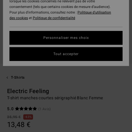
lorsque les cookies concernés ne relèvent pas de votre
consentement (tels que certains cookies de mesure d’audience).
Pour plus d'informations, consultez notre :
Politique d'utilisation
des cookies
et
Politique de confidentialité
Personnaliser mes choix
Tout accepter
T-Shirts
Electric Feeling
T-shirt manches courtes sérigraphié Blanc Femme
5.0
(1 Avis)
35,95 €
63%
13,48 €