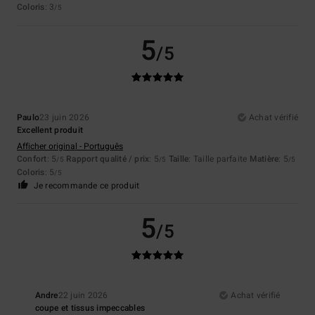
Coloris
: 3
/5
5
/5
Paulo
23 juin 2026
Achat vérifié
Excellent produit
Afficher original - Português
Confort
: 5
Rapport qualité / prix
: 5
Taille
: Taille parfaite
Matière
: 5
/5
/5
/5
Coloris
: 5
/5
Je recommande ce produit
5
/5
Andre
22 juin 2026
Achat vérifié
coupe et tissus impeccables