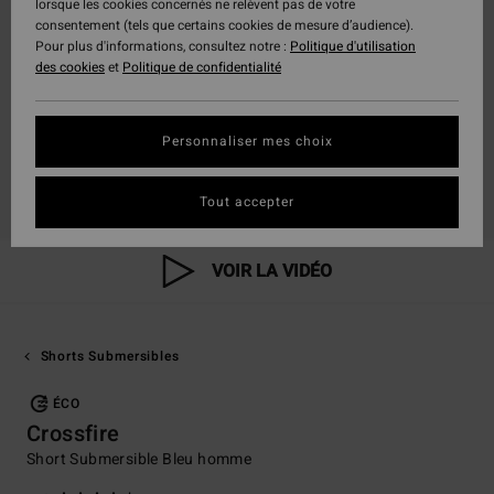
lorsque les cookies concernés ne relèvent pas de votre
consentement (tels que certains cookies de mesure d’audience).
Pour plus d'informations, consultez notre :
Politique d'utilisation
des cookies
et
Politique de confidentialité
Personnaliser mes choix
Tout accepter
VOIR LA VIDÉO
Shorts Submersibles
ÉCO
Crossfire
Short Submersible Bleu homme