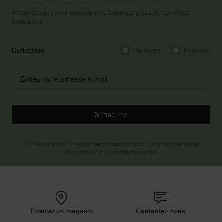
Abonnez-vous pour recevoir nos dernières actus et nos offres
exclusives.
Collection
Homme
Femme
S'inscrire
(*) Offre valable en ligne pour les nouveaux inscrits - Conditions détaillées
disponibles dans l'email de bienvenue
Trouver un magasin
Contactez nous