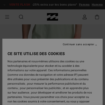
Passer
VENTE FLASH
-25% extra sur les bons plans*
Femme
Homme
à
l'information
sur
le
produit
Continuer sans accepter
CE SITE UTILISE DES COOKIES
Nos partenaires et nous-mêmes utilisons des cookies ou une
technologie équivalente pour stocker et/ou accéder à des
informations sur votre appareil. Ces informations personnelles
(comme vos données de navigation et votre adresse IP) peuvent
être utilisées pour vous présenter des publications et du contenu
personnalisés ; pour mesurer la performance publicitaire et du
contenu ; pour personnaliser les publicités ; et en apprendre plus
sur leur audience ; pour développer et améliorer les produits de nos
partenaires. Vous pouvez paramétrer vos choix pour accepter ou
non les cookies soumis à votre consentement, ou vous y opposer