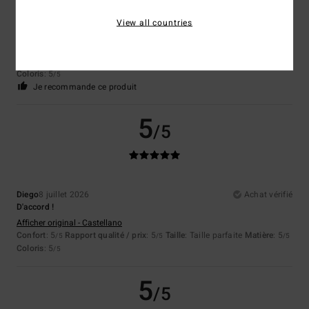
View all countries
Sergio
9 juillet 2026
Achat vérifié
Es bueno
Confort
: 5
Rapport qualité / prix
: 4
Taille
: Taille parfaite
Matière
: 5
/5
/5
/5
Coloris
: 5
/5
Je recommande ce produit
5
/5
Diego
8 juillet 2026
Achat vérifié
D'accord !
Afficher original - Castellano
Confort
: 5
Rapport qualité / prix
: 5
Taille
: Taille parfaite
Matière
: 5
/5
/5
/5
Coloris
: 5
/5
5
/5