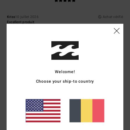
Kriss
10 juillet 2026
Achat vérifié
Excellent produit
Confort
: 5
Rapport qualité / prix
: 5
Taille
: Taille parfaite
Matière
: 5
/5
/5
/5
Coloris
: 5
/5
5
/5
Welcome!
Christophe
9 juillet 2026
Achat vérifié
Choose your ship-to country
Parfait
Confort
: 5
Rapport qualité / prix
: 5
Taille
: Taille parfaite
Matière
: 5
/5
/5
/5
Coloris
: 5
/5
Je recommande ce produit
5
/5