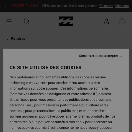
Passer
VENTE FLASH
-25% extra sur les bons plans*
Femme
Homme
à
l'information
sur
le
produit
Polaires
Continuer sans accepter
CE SITE UTILISE DES COOKIES
Nos partenaires et nous-mêmes utilisons des cookies ou une
technologie équivalente pour stocker et/ou accéder à des
informations sur votre appareil. Ces informations personnelles
(comme vos données de navigation et votre adresse IP) peuvent
être utilisées pour vous présenter des publications et du contenu
personnalisés ; pour mesurer la performance publicitaire et du
contenu ; pour personnaliser les publicités ; et en apprendre plus
sur leur audience ; pour développer et améliorer les produits de nos
partenaires. Vous pouvez paramétrer vos choix pour accepter ou
non les cookies soumis à votre consentement, ou vous y opposer