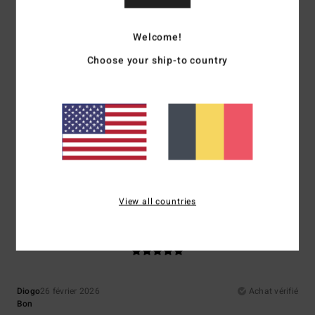
Confort
: 5
Rapport qualité / prix
: 5
Taille
: Taille parfaite
Matière
: 5
/5
/5
/5
Coloris
: 5
/5
Welcome!
5
/5
Choose your ship-to country
Diogo
26 février 2026
Achat vérifié
Bien
Afficher original - Português
Confort
: 5
Rapport qualité / prix
: 5
Taille
: Taille parfaite
Matière
: 5
/5
/5
/5
Coloris
: 5
/5
View all countries
5
/5
Diogo
26 février 2026
Achat vérifié
Bon