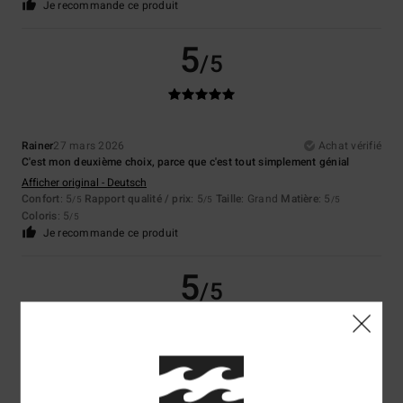
Je recommande ce produit
5
/5
Rainer
27 mars 2026
Achat vérifié
C'est mon deuxième choix, parce que c'est tout simplement génial
Afficher original - Deutsch
Confort
: 5
Rapport qualité / prix
: 5
Taille
: Grand
Matière
: 5
/5
/5
/5
Coloris
: 5
/5
Je recommande ce produit
5
/5
Client anonyme vérifié
4 mars 2026
Achat vérifié
Agreable et stylé