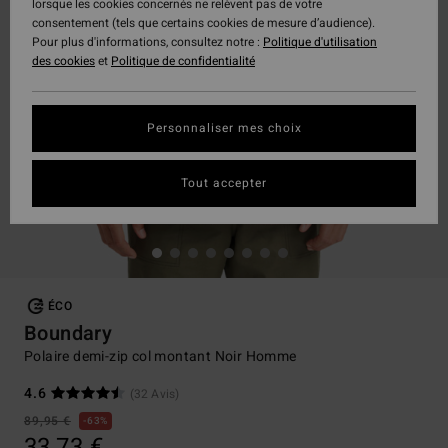
lorsque les cookies concernés ne relèvent pas de votre
consentement (tels que certains cookies de mesure d’audience).
Pour plus d'informations, consultez notre :
Politique d'utilisation
des cookies
et
Politique de confidentialité
Personnaliser mes choix
Tout accepter
ÉCO
Boundary
Polaire demi-zip col montant Noir Homme
4.6
(32 Avis)
89,95 €
63%
33,73 €