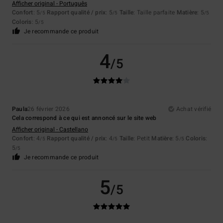
Afficher original - Português
Confort
: 5
Rapport qualité / prix
: 5
Taille
: Taille parfaite
Matière
: 5
/5
/5
/5
Coloris
: 5
/5
Je recommande ce produit
4
/5
Paula
26 février 2026
Achat vérifié
Cela correspond à ce qui est annoncé sur le site web
Afficher original - Castellano
Confort
: 4
Rapport qualité / prix
: 4
Taille
: Petit
Matière
: 5
Coloris
:
/5
/5
/5
5
/5
Je recommande ce produit
5
/5