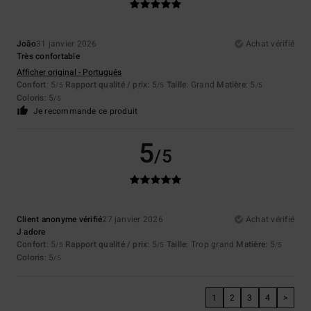
João
31 janvier 2026
Achat vérifié
Très confortable
Afficher original - Português
Confort
: 5
Rapport qualité / prix
: 5
Taille
: Grand
Matière
: 5
/5
/5
/5
Coloris
: 5
/5
Je recommande ce produit
5
/5
Client anonyme vérifié
27 janvier 2026
Achat vérifié
J adore
Confort
: 5
Rapport qualité / prix
: 5
Taille
: Trop grand
Matière
: 5
/5
/5
/5
Coloris
: 5
/5
1
2
3
4
>