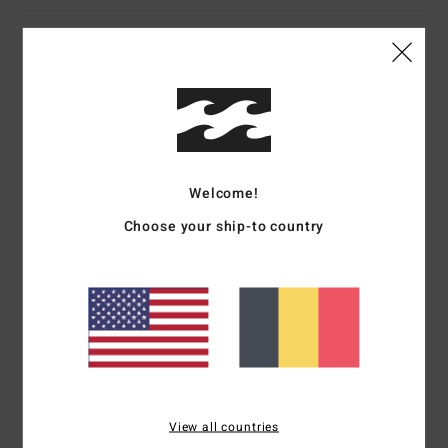
Livraison & Retours
Avis clients
Welcome!
Note moyenne
5.0
Choose your ship-to country
/5
basé sur
1 avis vérifiés
depuis mars 2026
100% de nos clients recommandent ce produit
Confort
Rapport qualité / prix
5.0
5.0
View all countries