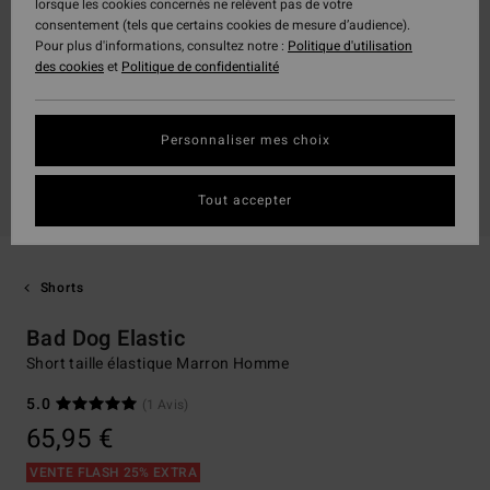
lorsque les cookies concernés ne relèvent pas de votre
consentement (tels que certains cookies de mesure d’audience).
Pour plus d'informations, consultez notre :
Politique d'utilisation
des cookies
et
Politique de confidentialité
Personnaliser mes choix
Tout accepter
Shorts
Bad Dog Elastic
Short taille élastique Marron Homme
5.0
(1 Avis)
65,95 €
VENTE FLASH 25% EXTRA