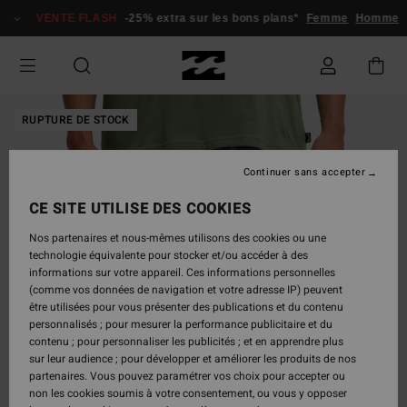
Passer
VENTE FLASH
-25% extra sur les bons plans*
Femme
Homme
à
l'information
sur
le
produit
RUPTURE DE STOCK
Continuer sans accepter
CE SITE UTILISE DES COOKIES
Nos partenaires et nous-mêmes utilisons des cookies ou une
technologie équivalente pour stocker et/ou accéder à des
informations sur votre appareil. Ces informations personnelles
(comme vos données de navigation et votre adresse IP) peuvent
être utilisées pour vous présenter des publications et du contenu
personnalisés ; pour mesurer la performance publicitaire et du
contenu ; pour personnaliser les publicités ; et en apprendre plus
sur leur audience ; pour développer et améliorer les produits de nos
partenaires. Vous pouvez paramétrer vos choix pour accepter ou
non les cookies soumis à votre consentement, ou vous y opposer