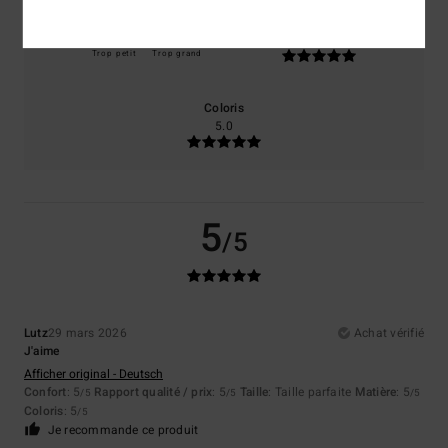
Taille
Matière
5.0
Trop petit
Trop grand
Coloris
5.0
5
/5
Lutz
29 mars 2026
Achat vérifié
J'aime
Afficher original - Deutsch
Confort
: 5
Rapport qualité / prix
: 5
Taille
: Taille parfaite
Matière
: 5
/5
/5
/5
Coloris
: 5
/5
Je recommande ce produit