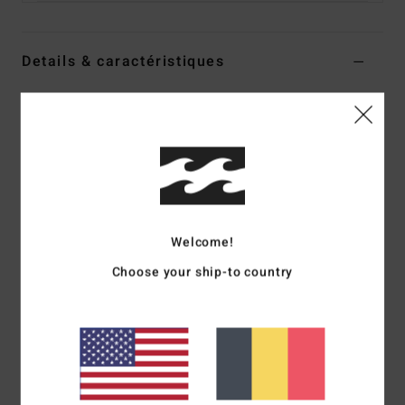
Details & caractéristiques
Haut de maillot de bain à couvrance échancrée Multi
Femme
Style
UBJX300671
Code couleur
mul
Caractéristiques
Matière :
Matière douce et stretch avec 78% de nylon
Welcome!
recyclé et 22% d'élasthanne
Choose your ship-to country
Forme :
forme triangle
Encolure :
modèle dos nu à nouer sur la nuque
Rembourrage :
amovible
Bretelles :
Bretelles à nouer
Fermeture :
liens à nouer dans le dos
Couvrance :
couvrance échancrée