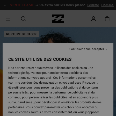
Passer
VENTE FLASH
-25% extra sur les bons plans*
Femme
Homme
à
l'information
sur
le
produit
RUPTURE DE STOCK
Continuer sans accepter
CE SITE UTILISE DES COOKIES
Nos partenaires et nous-mêmes utilisons des cookies ou une
technologie équivalente pour stocker et/ou accéder à des
informations sur votre appareil. Ces informations personnelles
(comme vos données de navigation et votre adresse IP) peuvent
être utilisées pour vous présenter des publications et du contenu
personnalisés ; pour mesurer la performance publicitaire et du
contenu ; pour personnaliser les publicités ; et en apprendre plus
sur leur audience ; pour développer et améliorer les produits de nos
partenaires. Vous pouvez paramétrer vos choix pour accepter ou
non les cookies soumis à votre consentement, ou vous y opposer