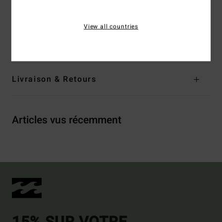
Logo :
plaque en métal
View all countries
Composition
[Matière principale] 78% nylon recyclé, 22%
élasthanne
Livraison & Retours
Articles vus récemment