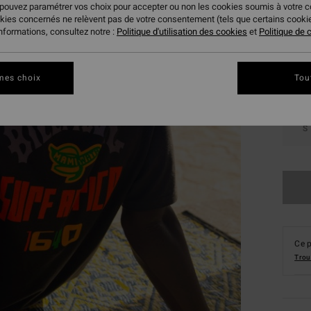
 pouvez paramétrer vos choix pour accepter ou non les cookies soumis à votre 
Coule
okies concernés ne relèvent pas de votre consentement (tels que certains cook
informations, consultez notre :
Politique d'utilisation des cookies
et
Politique de c
mes choix
Tou
S
Ce p
Trou