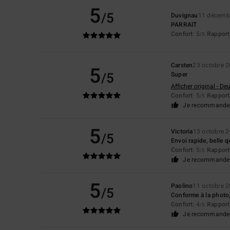
5
/5
Duvignau
11 décemb
PARRAIT
Confort
: 5
Rapport 
/5
Carsten
23 octobre 
5
/5
Super
Afficher original - De
Confort
: 5
Rapport 
/5
Je recommande 
5
Victoria
13 octobre 
/5
Envoi rapide, belle q
Confort
: 5
Rapport 
/5
Je recommande 
5
Paolino
11 octobre 
/5
Conforme à la photo, 
Confort
: 4
Rapport 
/5
Je recommande 