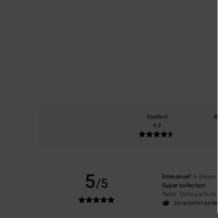
Confort
R
4.8
5
Emmanuel
16 décem
/5
Super collection
Taille
: Taille parfaite
Je recommande 