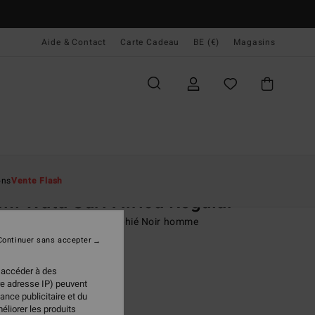
Aide & Contact
Carte Cadeau
BE (€)
Magasins
ccueil
Homme
Vêtements
T-Shirts
ons
Vente Flash
i Wata Surf Africa Regular
rt manches courtes sérigraphié Noir homme
Continuer sans accepter
(5 Avis)
95 €
 accéder à des
re adresse IP) peuvent
 FLASH 25% EXTRA
ance publicitaire et du
éliorer les produits