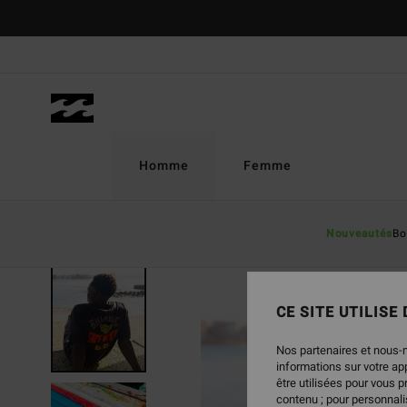
Passer
à
l'information
sur
le
produit
Homme
Femme
Nouveautés
Bo
RUPTURE DE STOCK
CE SITE UTILISE
Nos partenaires et nous-
informations sur votre a
être utilisées pour vous 
contenu ; pour personnalis