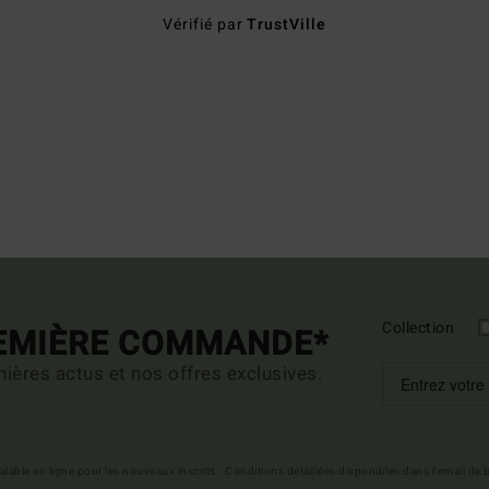
Vérifié par
TrustVille
Collection
REMIÈRE COMMANDE*
ières actus et nos offres exclusives.
 valable en ligne pour les nouveaux inscrits - Conditions détaillées disponibles dans l'email de