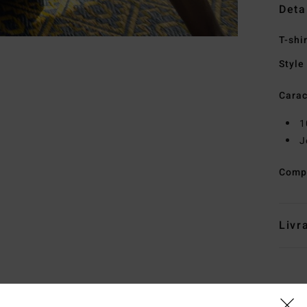
Deta
T-shi
Style
Carac
1
J
Comp
Livr