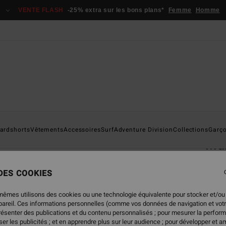
VENTE FLASH
-25% extra sur les bons plans*
Femme
Homme
Page D'a
ardshorts
Vêtements
Accessoires
Surf
Adventure Division
Collections
Garç
Mam
T-shi
 DES COOKIES
5.0
35,
mêmes utilisons des cookies ou une technologie équivalente pour stocker et/ou
ppareil. Ces informations personnelles (comme vos données de navigation et vot
VENTE
présenter des publications et du contenu personnalisés ; pour mesurer la perform
er les publicités ; et en apprendre plus sur leur audience ; pour développer et am