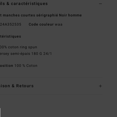
ils & caractéristiques
rt manches courtes sérigraphié Noir homme
24A352535
Code couleur
waa
téristiques
00% coton ring spun
ersey semi-épais 180 G 24/1
osition
100 % Coton
aison & Retours