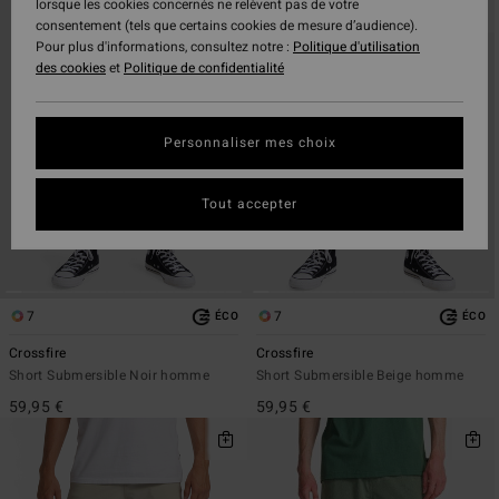
Passer
Aller
lorsque les cookies concernés ne relèvent pas de votre
aux
a
consentement (tels que certains cookies de mesure d’audience).
critères
trier
Pour plus d'informations, consultez notre :
Politique d'utilisation
de
par
des cookies
et
Politique de confidentialité
filtrage
de
recherche
Personnaliser mes choix
Tout accepter
7
7
ÉCO
ÉCO
Crossfire
Crossfire
Short Submersible Noir homme
Short Submersible Beige homme
59,95 €
59,95 €