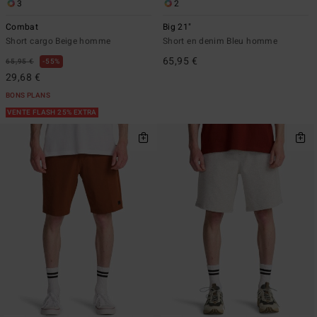
3
2
Combat
Big 21"
Short cargo Beige homme
Short en denim Bleu homme
65,95 €
65,95 €
55%
29,68 €
BONS PLANS
VENTE FLASH 25% EXTRA