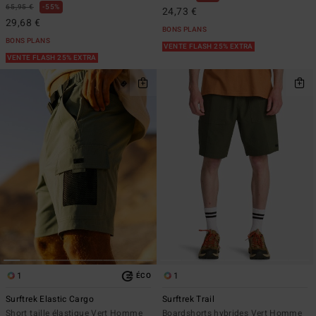
65,95 €
55%
24,73 €
29,68 €
BONS PLANS
BONS PLANS
VENTE FLASH 25% EXTRA
VENTE FLASH 25% EXTRA
1
1
ÉCO
Surftrek Elastic Cargo
Surftrek Trail
Short taille élastique Vert Homme
Boardshorts hybrides Vert Homme