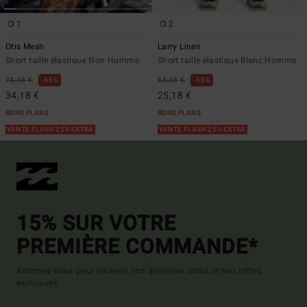
1
2
Otis Mesh
Larry Linen
Short taille élastique Noir Homme
Short taille élastique Blanc Homme
75,95 €
55%
55,95 €
55%
34,18 €
25,18 €
BONS PLANS
BONS PLANS
VENTE FLASH 25% EXTRA
VENTE FLASH 25% EXTRA
15% SUR VOTRE
PREMIÈRE COMMANDE*
Abonnez-vous pour recevoir nos dernières actus et nos offres
exclusives.