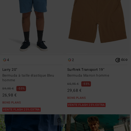
4
2
ÉCO
Larry 20"
Surftrek Transport 19"
Bermuda à taille élastique Bleu
Bermuda Marron homme
homme
65,95 €
55%
59,95 €
55%
29,68 €
26,98 €
BONS PLANS
BONS PLANS
VENTE FLASH 25% EXTRA
VENTE FLASH 25% EXTRA