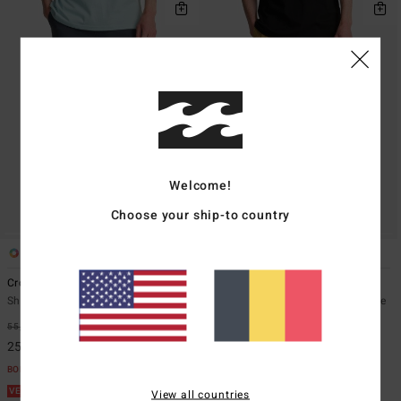
Welcome!
Choose your ship-to country
2
2
ÉCO
Crossfire Solid 20"
Larry Linen
Short submersible Noir Homme
Short taille élastique Beige Homme
55,95 €
55%
55,95 €
55%
25,18 €
25,18 €
BONS PLANS
BONS PLANS
VENTE FLASH 25% EXTRA
VENTE FLASH 25% EXTRA
View all countries