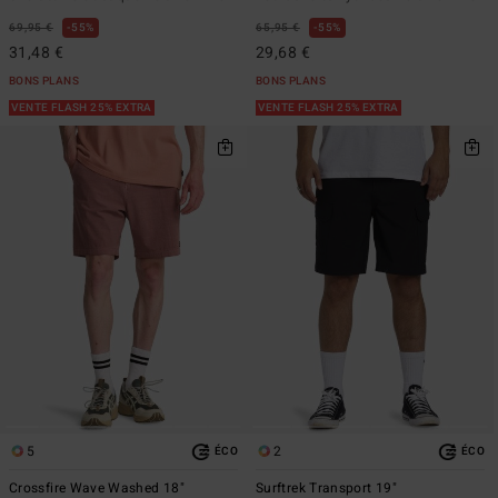
69,95 €
55%
65,95 €
55%
31,48 €
29,68 €
BONS PLANS
BONS PLANS
VENTE FLASH 25% EXTRA
VENTE FLASH 25% EXTRA
5
2
ÉCO
ÉCO
Crossfire Wave Washed 18"
Surftrek Transport 19"