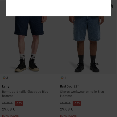
3
1
Larry
Bad Dog 22"
Bermuda à taille élastique Bleu
Shorts workwear en toile Bleu
homme
Homme
65,95 €
55%
65,95 €
55%
29,68 €
29,68 €
BONS PLANS
BONS PLANS