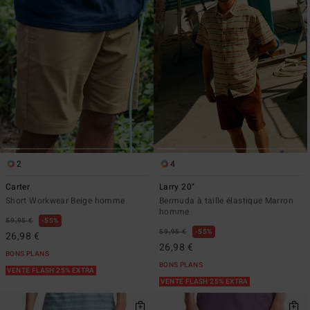
2
4
Carter
Larry 20"
Short Workwear Beige homme
Bermuda à taille élastique Marron
homme
59,95 €
55%
59,95 €
55%
26,98 €
26,98 €
BONS PLANS
BONS PLANS
VENTE FLASH 25% EXTRA
VENTE FLASH 25% EXTRA