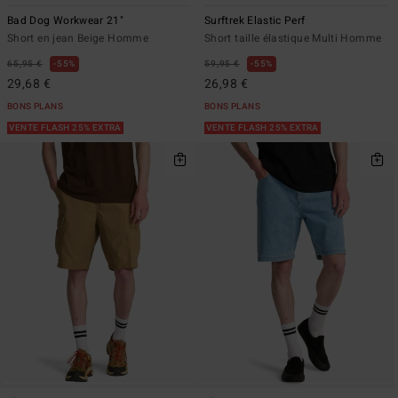
Bad Dog Workwear 21"
Surftrek Elastic Perf
Short en jean Beige Homme
Short taille élastique Multi Homme
65,95 €
55%
59,95 €
55%
29,68 €
26,98 €
BONS PLANS
BONS PLANS
VENTE FLASH 25% EXTRA
VENTE FLASH 25% EXTRA