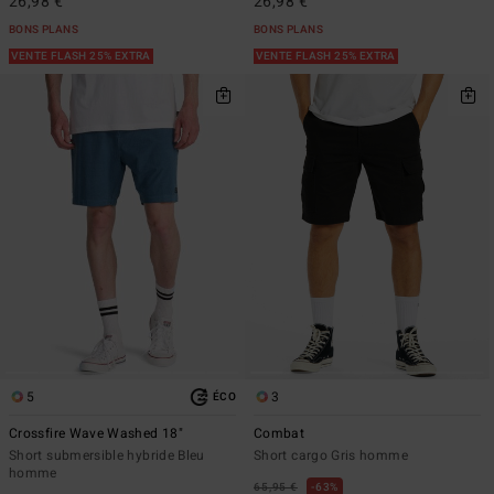
26,98 €
26,98 €
BONS PLANS
BONS PLANS
VENTE FLASH 25% EXTRA
VENTE FLASH 25% EXTRA
5
3
ÉCO
Crossfire Wave Washed 18"
Combat
Short submersible hybride Bleu
Short cargo Gris homme
homme
65,95 €
63%