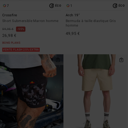
7
1
ÉCO
ÉCO
Crossfire
Arch 19"
Short Submersible Marron homme
Bermuda à taille élastique Gris
homme
59,95 €
55%
49,95 €
26,98 €
BONS PLANS
VENTE FLASH 25% EXTRA