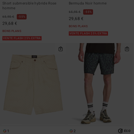
Short submersible hybride Rose
Bermuda Noir homme
homme
65,95 €
55%
65,95 €
55%
29,68 €
29,68 €
BONS PLANS
BONS PLANS
VENTE FLASH 25% EXTRA
VENTE FLASH 25% EXTRA
1
2
ÉCO