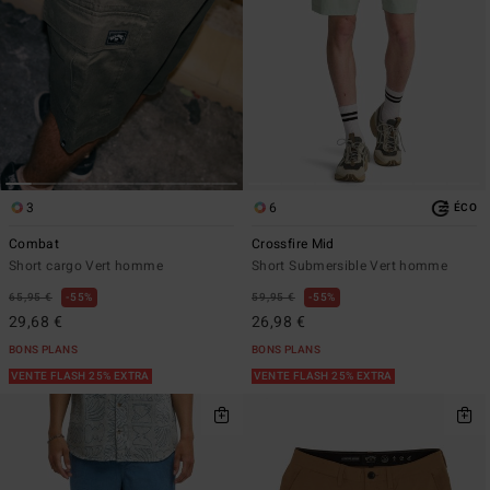
3
6
ÉCO
Combat
Crossfire Mid
Short cargo Vert homme
Short Submersible Vert homme
65,95 €
55%
59,95 €
55%
29,68 €
26,98 €
BONS PLANS
BONS PLANS
VENTE FLASH 25% EXTRA
VENTE FLASH 25% EXTRA