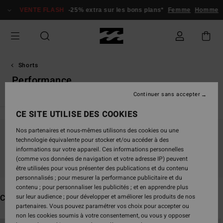
Passez
VENTE FLASH
-25% extra sur les bons plans*
Femme
Homme
à
la
sélection
de
la
grille
Shorts
des
Performance
produits
Continuer sans accepter
CE SITE UTILISE DES COOKIES
Nos partenaires et nous-mêmes utilisons des cookies ou une
Ne partez pas trop loin, nos produits seront
technologie équivalente pour stocker et/ou accéder à des
informations sur votre appareil. Ces informations personnelles
bientôt de retour
(comme vos données de navigation et votre adresse IP) peuvent
être utilisées pour vous présenter des publications et du contenu
personnalisés ; pour mesurer la performance publicitaire et du
contenu ; pour personnaliser les publicités ; et en apprendre plus
Ces produits pourraient vous plaire
sur leur audience ; pour développer et améliorer les produits de nos
partenaires. Vous pouvez paramétrer vos choix pour accepter ou
non les cookies soumis à votre consentement, ou vous y opposer