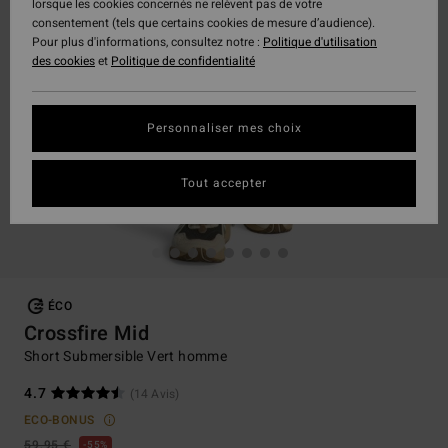
lorsque les cookies concernés ne relèvent pas de votre
consentement (tels que certains cookies de mesure d’audience).
Pour plus d'informations, consultez notre :
Politique d'utilisation
des cookies
et
Politique de confidentialité
Personnaliser mes choix
Tout accepter
ÉCO
Crossfire Mid
Short Submersible Vert homme
4.7
(14 Avis)
ECO-BONUS
59,95 €
55%