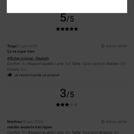
5
/5
Tolga
22 juin 2026
Achat vérifié
Ça va super bien
Afficher original - Deutsch
Confort
: 5
Rapport qualité / prix
: 5
Taille
: Taille parfaite
Matière
: 5
/5
/5
/5
Coloris
: 5
/5
Je recommande ce produit
3
/5
Matthias
20 juin 2026
Achat vérifié
matière exelente très légere
Confort
: 5
Rapport qualité / prix
: 5
Taille
: Trop petit
Matière
: 5
/5
/5
/5