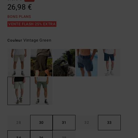
26,98 €
BONS PLANS
VENTE FLASH 25% EXTRA
Vintage Green
Couleur
28
30
31
32
33
34
36
38