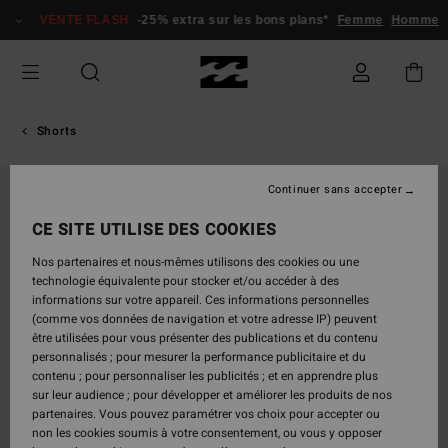
Passer
VENTE FLASH
-25% extra sur les bons plans*
Femme
Homme
à
l'information
sur
le
produit
Shorts
Continuer sans accepter
CE SITE UTILISE DES COOKIES
Nos partenaires et nous-mêmes utilisons des cookies ou une
technologie équivalente pour stocker et/ou accéder à des
informations sur votre appareil. Ces informations personnelles
(comme vos données de navigation et votre adresse IP) peuvent
être utilisées pour vous présenter des publications et du contenu
personnalisés ; pour mesurer la performance publicitaire et du
contenu ; pour personnaliser les publicités ; et en apprendre plus
sur leur audience ; pour développer et améliorer les produits de nos
partenaires. Vous pouvez paramétrer vos choix pour accepter ou
non les cookies soumis à votre consentement, ou vous y opposer