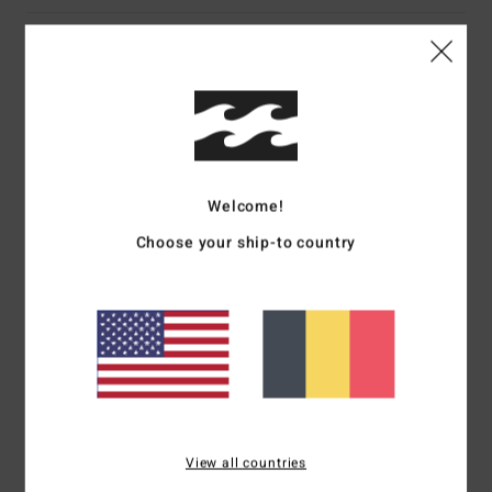
5
/5
Selim
29 juin 2026
Achat vérifié
Correspond à la description
Confort
: 5
Rapport qualité / prix
: 5
Taille
: Taille parfaite
Matière
: 5
/5
/5
/5
Welcome!
Coloris
: 5
/5
Je recommande ce produit
Choose your ship-to country
5
/5
Bruno
27 juin 2026
Achat vérifié
Confort coupe couleurs poche zippee
Confort
: 5
Rapport qualité / prix
: 5
Taille
: Taille parfaite
Matière
: 5
/5
/5
/5
View all countries
Coloris
: 5
/5
Je recommande ce produit