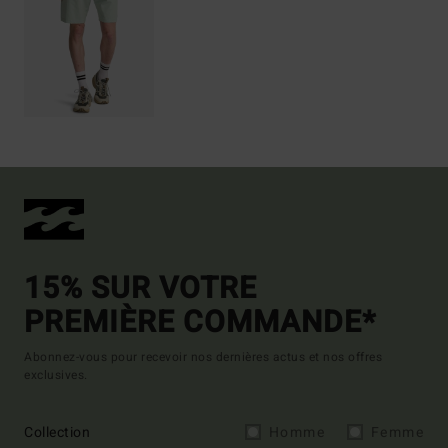
15% SUR VOTRE
PREMIÈRE COMMANDE*
Abonnez-vous pour recevoir nos dernières actus et nos offres
exclusives.
Collection
Homme
Femme