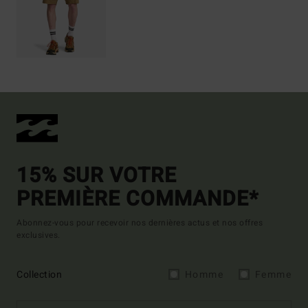
15% SUR VOTRE
PREMIÈRE COMMANDE*
Abonnez-vous pour recevoir nos dernières actus et nos offres
exclusives.
Collection
Homme
Femme