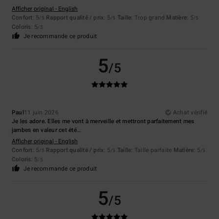
Afficher original - English
Confort
: 5
Rapport qualité / prix
: 5
Taille
: Trop grand
Matière
: 5
/5
/5
/5
Coloris
: 5
/5
Je recommande ce produit
5
/5
Paul
11 juin 2026
Achat vérifié
Je les adore. Elles me vont à merveille et mettront parfaitement mes
jambes en valeur cet été…
Afficher original - English
Confort
: 5
Rapport qualité / prix
: 5
Taille
: Taille parfaite
Matière
: 5
/5
/5
/5
Coloris
: 5
/5
Je recommande ce produit
5
/5