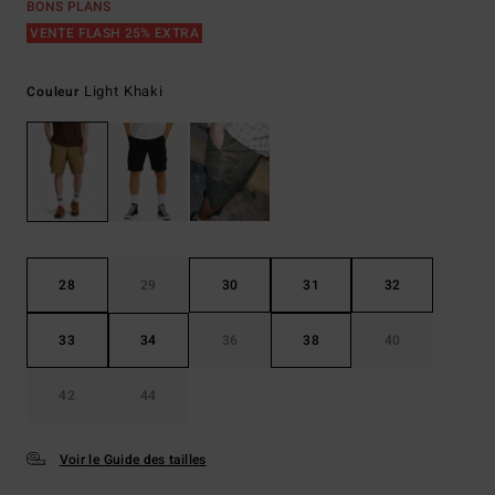
BONS PLANS
VENTE FLASH 25% EXTRA
Light Khaki
Couleur
28
29
30
31
32
33
34
36
38
40
42
44
Voir le Guide des tailles