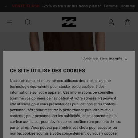
Passer
VENTE FLASH
-25% extra sur les bons plans*
Femme
Homme
à
l'information
sur
le
produit
Continuer sans accepter
CE SITE UTILISE DES COOKIES
Nos partenaires et nous-mêmes utilisons des cookies ou une
technologie équivalente pour stocker et/ou accéder à des
informations sur votre appareil. Ces informations personnelles
(comme vos données de navigation et votre adresse IP) peuvent
être utilisées pour vous présenter des publications et du contenu
personnalisés ; pour mesurer la performance publicitaire et du
contenu ; pour personnaliser les publicités ; et en apprendre plus
sur leur audience ; pour développer et améliorer les produits de nos
partenaires. Vous pouvez paramétrer vos choix pour accepter ou
non les cookies soumis à votre consentement, ou vous y opposer