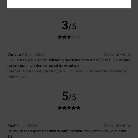
Coloris
: 4
/5
Je recommande ce produit
3
/5
Christian
15 juin 2026
Achat vérifié
J’ai un très vieux short Billabong quasi indestructible(10ans…),suis pas
certain que mon dernier achat dure autant
Confort
: 4
Rapport qualité / prix
: 3
Taille
: Taille parfaite
Matière
: 4
/5
/5
/5
Coloris
: 4
/5
5
/5
Paul
11 juin 2026
Achat vérifié
La coupe est superbe et mettra parfaitement mes jambes en valeur cet
été.