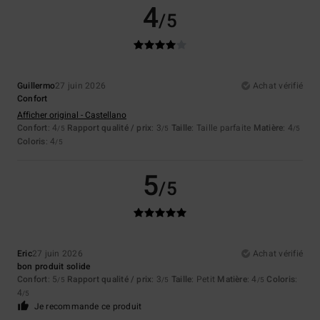
4
/5
Guillermo
27 juin 2026
Achat vérifié
Confort
Afficher original - Castellano
Confort
: 4
Rapport qualité / prix
: 3
Taille
: Taille parfaite
Matière
: 4
/5
/5
/5
Coloris
: 4
/5
5
/5
Eric
27 juin 2026
Achat vérifié
bon produit solide
Confort
: 5
Rapport qualité / prix
: 3
Taille
: Petit
Matière
: 4
Coloris
:
/5
/5
/5
4
/5
Je recommande ce produit