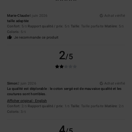
Marie-Claude
4 juin 2026
Achat vérifié
taille adaptée
Confort
: 5
Rapport qualité / prix
: 5
Taille
: Taille parfaite
Matière
: 5
/5
/5
/5
Coloris
: 5
/5
Je recommande ce produit
2
/5
Simon
2 juin 2026
Achat vérifié
La qualité est déplorable : le coton sergé est de mauvaise qualité et les
coutures sont horribles.
Afficher original - English
Confort
: 2
Rapport qualité / prix
: 1
Taille
: Taille parfaite
Matière
: 2
/5
/5
/5
Coloris
: 3
/5
4
/5