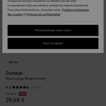
lorsque les cookies concernés ne relèvent pas de votre
consentement (tels que certains cookies de mesure d’audience).
Pour plus d'informations, consultez notre :
Politique d'utilisation
des cookies
et
Politique de confidentialité
Personnaliser mes choix
Tout accepter
Shorts
Combat
Short cargo Beige homme
4.5
(20 Avis)
65,95 €
55%
29,68 €