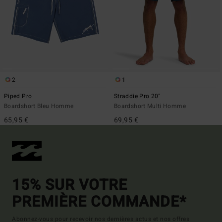
2
1
Piped Pro
Straddie Pro 20"
Boardshort Bleu Homme
Boardshort Multi Homme
65,95 €
69,95 €
15% SUR VOTRE
PREMIÈRE COMMANDE*
Abonnez-vous pour recevoir nos dernières actus et nos offres