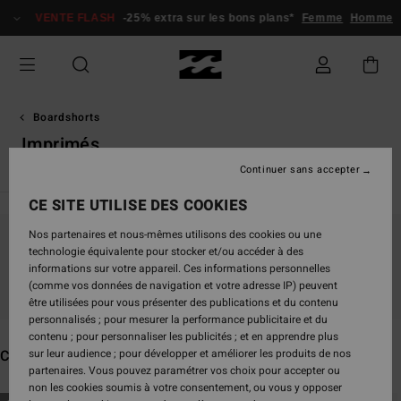
Passez
VENTE FLASH
-25% extra sur les bons plans*
Femme
Homme
à
la
sélection
de
la
grille
Boardshorts
des
Imprimés
produits
Continuer sans accepter
CE SITE UTILISE DES COOKIES
Nos partenaires et nous-mêmes utilisons des cookies ou une
Ne partez pas trop loin, nos produits seront
technologie équivalente pour stocker et/ou accéder à des
informations sur votre appareil. Ces informations personnelles
bientôt de retour
(comme vos données de navigation et votre adresse IP) peuvent
être utilisées pour vous présenter des publications et du contenu
personnalisés ; pour mesurer la performance publicitaire et du
contenu ; pour personnaliser les publicités ; et en apprendre plus
Ces produits pourraient vous plaire
sur leur audience ; pour développer et améliorer les produits de nos
partenaires. Vous pouvez paramétrer vos choix pour accepter ou
non les cookies soumis à votre consentement, ou vous y opposer