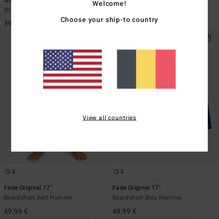
Welcome!
Short de bain Bleu Homme
Boardshort Noir Homme
Choose your ship-to country
39,99 €
49,99 €
View all countries
3
3
Fade Original 17"
Fade Original 17"
Boardshort Vert Homme
Boardshort Bleu Homme
49,99 €
49,99 €