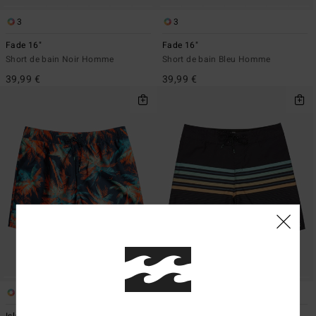
3
3
Fade 16"
Fade 16"
Short de bain Noir Homme
Short de bain Bleu Homme
39,99 €
39,99 €
4
3
Island 16
Fade Original 17"