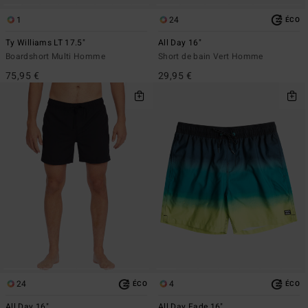
1
24
ÉCO
Ty Williams LT 17.5"
All Day 16"
Boardshort Multi Homme
Short de bain Vert Homme
75,95 €
29,95 €
24
4
ÉCO
ÉCO
All Day 16"
All Day Fade 16"