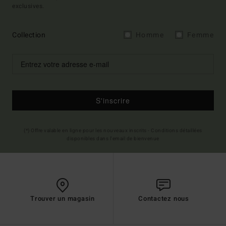
exclusives.
Collection
Homme
Femme
S'inscrire
(*) Offre valable en ligne pour les nouveaux inscrits - Conditions détaillées
disponibles dans l'email de bienvenue
Trouver un magasin
Contactez nous