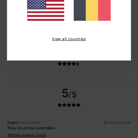
Confort
Rapport qualité / prix
5.0
4.5
Taille
Matière
5.0
Trop petit
Trop grand
View all countries
Coloris
4.5
5
/5
Hugo
18 avril 2026
Achat vérifié
Tissu fin et très confortable
Afficher original - Dutch