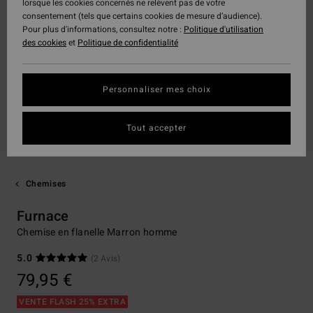
lorsque les cookies concernés ne relèvent pas de votre
consentement (tels que certains cookies de mesure d’audience).
Pour plus d'informations, consultez notre :
Politique d'utilisation
des cookies
et
Politique de confidentialité
Personnaliser mes choix
Tout accepter
Chemises
Furnace
Chemise en flanelle Marron homme
5.0
(2 Avis)
79,95 €
VENTE FLASH 25% EXTRA