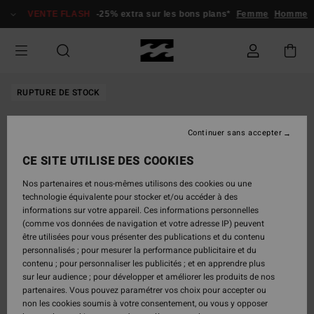
Passer
VENTE FLASH
-25% extra sur les bons plans*
Femme
Homme
à
l'information
sur
le
produit
RUPTURE DE STOCK
Continuer sans accepter
CE SITE UTILISE DES COOKIES
Nos partenaires et nous-mêmes utilisons des cookies ou une
technologie équivalente pour stocker et/ou accéder à des
informations sur votre appareil. Ces informations personnelles
(comme vos données de navigation et votre adresse IP) peuvent
être utilisées pour vous présenter des publications et du contenu
personnalisés ; pour mesurer la performance publicitaire et du
contenu ; pour personnaliser les publicités ; et en apprendre plus
sur leur audience ; pour développer et améliorer les produits de nos
partenaires. Vous pouvez paramétrer vos choix pour accepter ou
non les cookies soumis à votre consentement, ou vous y opposer