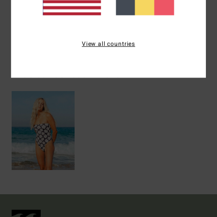
Livraison & Retours
View all countries
Articles vus récemment