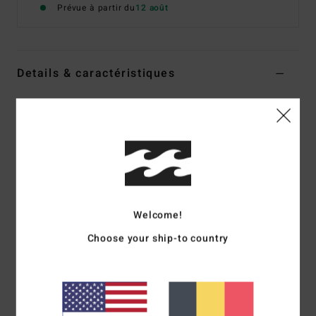
Prévue à partir du
12 août
Details & caractéristiques
Maillot de bain une pièce Noir Femme
Style
24O301508
Code couleur
bpb
Caractéristiques
Collection :
collection What A Babe
Matière :
91% polyester recyclé, 9% élasthanne
Welcome!
Forme :
une pièce bandeau
Choose your ship-to country
Encolure :
Modèle bandeau
Couvrance :
couvrance maxi
Système de fermeture :
pas de système fermeture
Composition
91% polyamide recyclé, 9% élasthanne