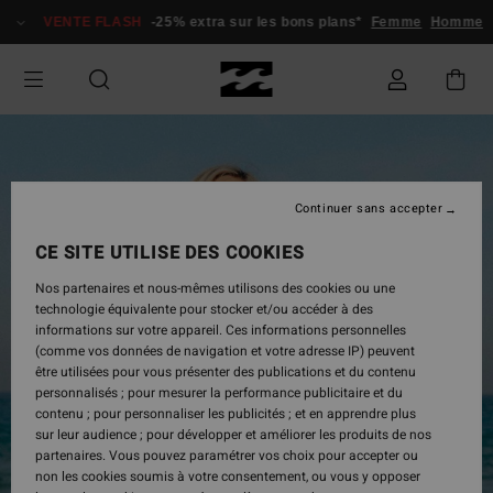
Passer
VENTE FLASH
-25% extra sur les bons plans*
Femme
Homme
à
l'information
sur
le
produit
Continuer sans accepter
CE SITE UTILISE DES COOKIES
Nos partenaires et nous-mêmes utilisons des cookies ou une
technologie équivalente pour stocker et/ou accéder à des
informations sur votre appareil. Ces informations personnelles
(comme vos données de navigation et votre adresse IP) peuvent
être utilisées pour vous présenter des publications et du contenu
personnalisés ; pour mesurer la performance publicitaire et du
contenu ; pour personnaliser les publicités ; et en apprendre plus
sur leur audience ; pour développer et améliorer les produits de nos
partenaires. Vous pouvez paramétrer vos choix pour accepter ou
non les cookies soumis à votre consentement, ou vous y opposer