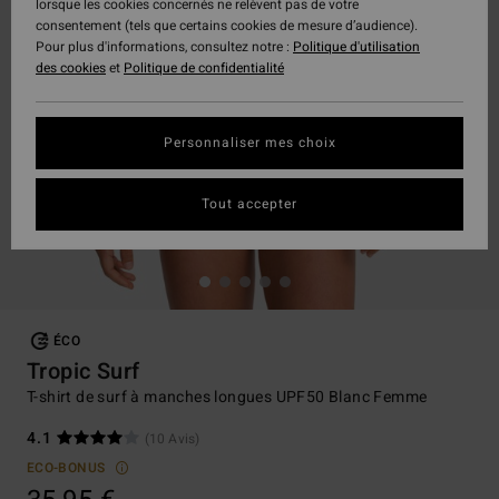
lorsque les cookies concernés ne relèvent pas de votre
consentement (tels que certains cookies de mesure d’audience).
Pour plus d'informations, consultez notre :
Politique d'utilisation
des cookies
et
Politique de confidentialité
Personnaliser mes choix
Tout accepter
ÉCO
Tropic Surf
T-shirt de surf à manches longues UPF50 Blanc Femme
4.1
(10 Avis)
ECO-BONUS