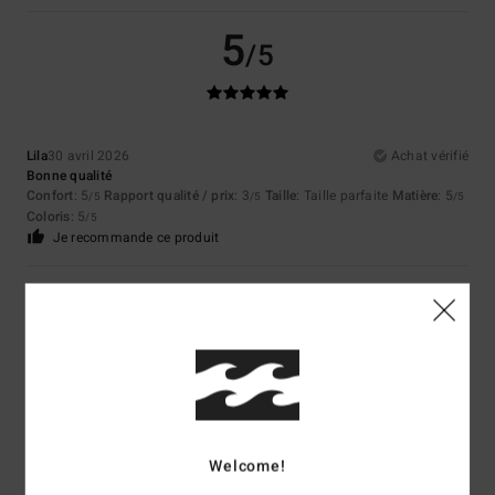
5
/5
Lila
30 avril 2026
Achat vérifié
Bonne qualité
Confort
: 5
Rapport qualité / prix
: 3
Taille
: Taille parfaite
Matière
: 5
/5
/5
/5
Coloris
: 5
/5
Je recommande ce produit
5
/5
Didier
15 avril 2026
Achat vérifié
Protection UPF50 et qualité
Confort
: 5
Rapport qualité / prix
: 5
Taille
: Taille parfaite
Matière
: 5
/5
/5
/5
Welcome!
Coloris
: 5
/5
Je recommande ce produit