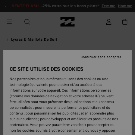
Passer
VENTE FLASH
-25% extra sur les bons plans*
Femme
Homme
à
l'information
sur
le
produit
Lycras & Maillots De Surf
Continuer sans accepter
CE SITE UTILISE DES COOKIES
Nos partenaires et nous-mêmes utilisons des cookies ou une
technologie équivalente pour stocker et/ou accéder à des
informations sur votre appareil. Ces informations personnelles
(comme vos données de navigation et votre adresse IP) peuvent
être utilisées pour vous présenter des publications et du contenu
personnalisés ; pour mesurer la performance publicitaire et du
contenu ; pour personnaliser les publicités ; et en apprendre plus
sur leur audience ; pour développer et améliorer les produits de nos
partenaires. Vous pouvez paramétrer vos choix pour accepter ou
non les cookies soumis à votre consentement, ou vous y opposer