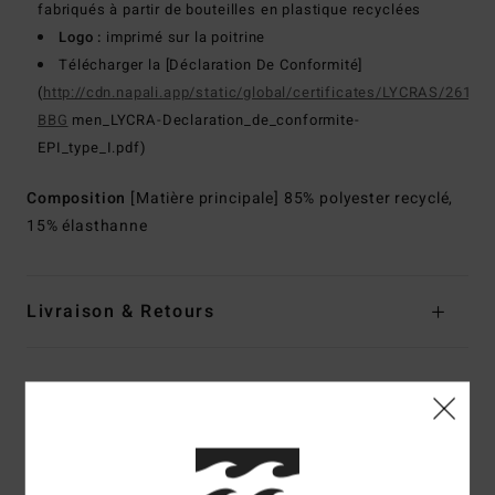
fabriqués à partir de bouteilles en plastique recyclées
Logo :
imprimé sur la poitrine
Télécharger la [Déclaration De Conformité]
(
http://cdn.napali.app/static/global/certificates/LYCRAS/261-
BBG
men_LYCRA-Declaration_de_conformite-
EPI_type_I.pdf)
Composition
[Matière principale] 85% polyester recyclé,
15% élasthanne
Livraison & Retours
Avis clients
Note moyenne