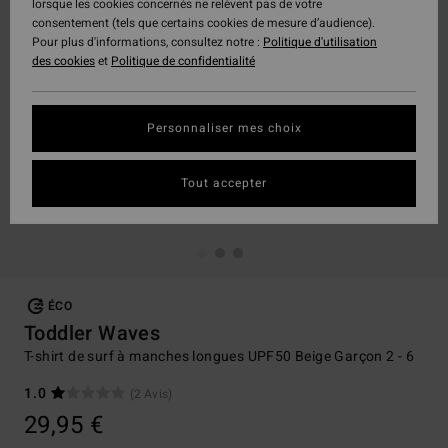
lorsque les cookies concernés ne relèvent pas de votre
consentement (tels que certains cookies de mesure d’audience).
Pour plus d'informations, consultez notre :
Politique d'utilisation
des cookies
et
Politique de confidentialité
Personnaliser mes choix
Tout accepter
ÉCO
Toddler Waves
T-shirt de surf à manches longues UPF50 Beige Garçon 2 - 6
1.0
(2 Avis)
29,95 €