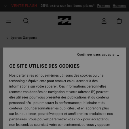
Passer
VENTE FLASH
-25% extra sur les bons plans*
Femme
Homme
à
l'information
sur
le
produit
Lycras Garçons
Continuer sans accepter
CE SITE UTILISE DES COOKIES
Nos partenaires et nous-mêmes utilisons des cookies ou une
technologie équivalente pour stocker et/ou accéder à des
informations sur votre appareil. Ces informations personnelles
(comme vos données de navigation et votre adresse IP) peuvent
être utilisées pour vous présenter des publications et du contenu
personnalisés ; pour mesurer la performance publicitaire et du
contenu ; pour personnaliser les publicités ; et en apprendre plus
sur leur audience ; pour développer et améliorer les produits de nos
partenaires. Vous pouvez paramétrer vos choix pour accepter ou
non les cookies soumis à votre consentement, ou vous y opposer