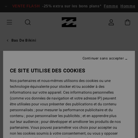
Passer
VENTE FLASH
-25% extra sur les bons plans*
Femme
Homme
à
l'information
sur
le
produit
Bas De Bikini
Continuer sans accepter
CE SITE UTILISE DES COOKIES
Nos partenaires et nous-mêmes utilisons des cookies ou une
technologie équivalente pour stocker et/ou accéder à des
informations sur votre appareil. Ces informations personnelles
(comme vos données de navigation et votre adresse IP) peuvent
être utilisées pour vous présenter des publications et du contenu
personnalisés ; pour mesurer la performance publicitaire et du
contenu ; pour personnaliser les publicités ; et en apprendre plus
sur leur audience ; pour développer et améliorer les produits de nos
partenaires. Vous pouvez paramétrer vos choix pour accepter ou
non les cookies soumis à votre consentement, ou vous y opposer