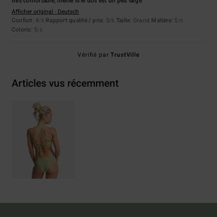
très confortable, même si le dos est un peu large
Afficher original - Deutsch
Confort
: 4
Rapport qualité / prix
: 5
Taille
: Grand
Matière
: 5
/5
/5
/5
Coloris
: 5
/5
Vérifié par
TrustVille
Articles vus récemment