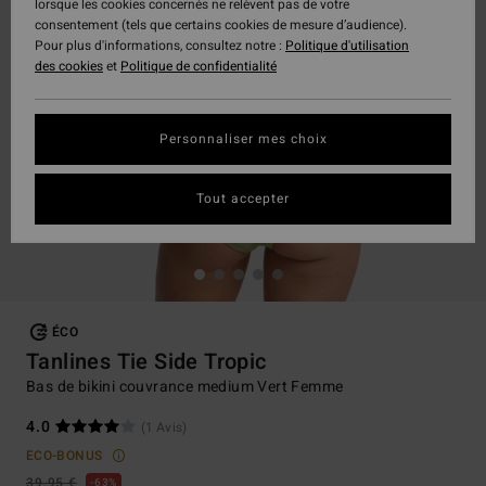
lorsque les cookies concernés ne relèvent pas de votre
consentement (tels que certains cookies de mesure d’audience).
Pour plus d'informations, consultez notre :
Politique d'utilisation
des cookies
et
Politique de confidentialité
Personnaliser mes choix
Tout accepter
ÉCO
Tanlines Tie Side Tropic
Bas de bikini couvrance medium Vert Femme
4.0
(1 Avis)
ECO-BONUS
39,95 €
63%