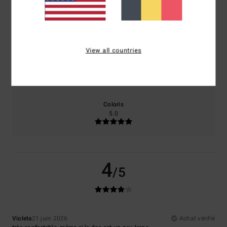
Confort
Rapport qualité / prix
4.0
5.0
View all countries
Taille
Matière
5.0
Trop petit
Trop grand
Coloris
5.0
4
/5
Violeta
21 juin 2026
Achat vérifié