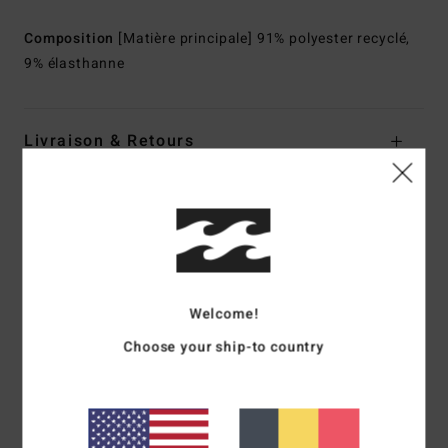
Composition
[Matière principale] 91% polyester recyclé,
9% élasthanne
Livraison & Retours
Avis clients
Note moyenne
4.0
Welcome!
Choose your ship-to country
/5
basé sur
1 avis vérifiés
depuis juin 2026
0% de nos clients recommandent ce produit