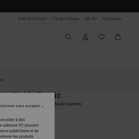
Aide & Contact
Carte Cadeau
BE (€)
Magasins
ccueil
Femme
Swim
Bas De Bikini
sh
O
et Fields Tropic
e bikini couvrance medium Multi Femme
Continuer sans accepter
 €
63%
 accéder à des
48 €
re adresse IP) peuvent
ance publicitaire et du
PLANS
éliorer les produits