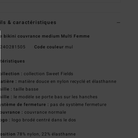
ils & caractéristiques
e bikini couvrance medium Multi Femme
24O281505
Code couleur
mul
téristiques
ollection :
collection Sweet Fields
atière :
matière douce en nylon recyclé et élasthanne
aille :
taille basse
aille :
le modèle se porte bas sur les hanches
ystème de fermeture :
pas de système fermeture
ouvrance :
couvrance normale
ogo :
logo brodé centré dans le dos
osition
78% nylon, 22% élasthanne