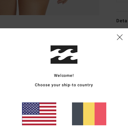
Deta
Bas d
Style
Carac
C
Welcome!
M
T
Choose your ship-to country
T
S
C
L
Comp