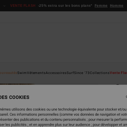
VENTE FLASH
-25% extra sur les bons plans*
Femme
Homme
Page D'a
ouveautés
Swim
Vêtements
Accessoires
Surf
Since '73
Collections
Vente Fla
ÉC
Swe
Bas d
 DES COOKIES
35,95
mêmes utilisons des cookies ou une technologie équivalente pour stocker et/ou
13,
ppareil. Ces informations personnelles (comme vos données de navigation et vot
présenter des publications et du contenu personnalisés ; pour mesurer la perform
BONS 
er les publicités ; et en apprendre plus sur leur audience ; pour développer et am