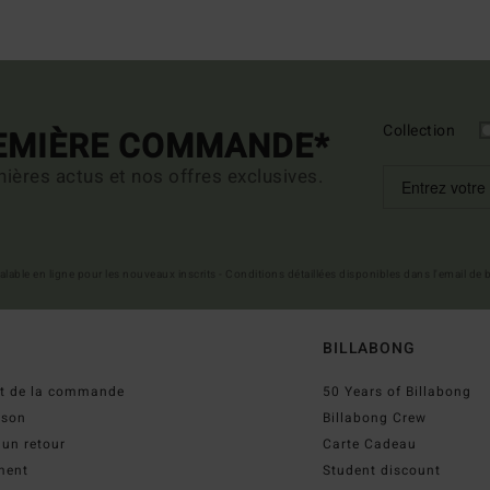
Collection
REMIÈRE COMMANDE*
ières actus et nos offres exclusives.
 valable en ligne pour les nouveaux inscrits - Conditions détaillées disponibles dans l'email de
BILLABONG
ut de la commande
50 Years of Billabong
ison
Billabong Crew
 un retour
Carte Cadeau
ment
Student discount