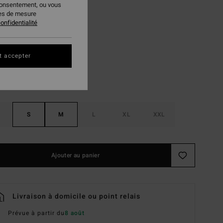
consentement, ou vous
 FLASH 25% EXTRA
ies de mesure
onfidentialité
Multi
ur
t accepter
S
M
L
XL
XXL
Ajouter au panier
Livraison à domicile ou point relais
Prévue à partir du
8 août