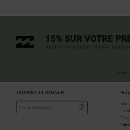
15% SUR VOTRE P
Abonnez-vous pour recevoir nos dern
(*) Offre
TROUVER UN MAGASIN
AIDE
Stat
Livra
Faire
Paie