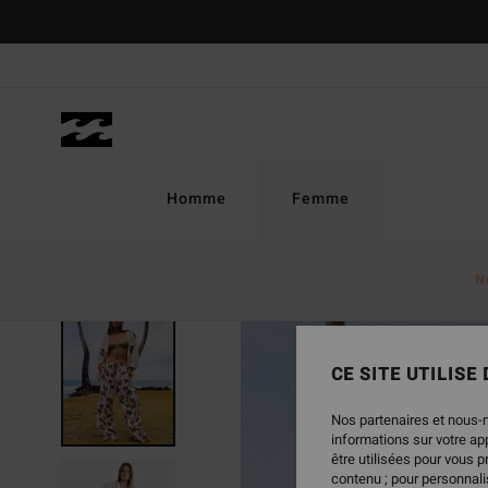
Passer
à
l'information
sur
le
produit
Homme
Femme
N
CE SITE UTILISE
Nos partenaires et nous-
informations sur votre a
être utilisées pour vous 
contenu ; pour personnalis