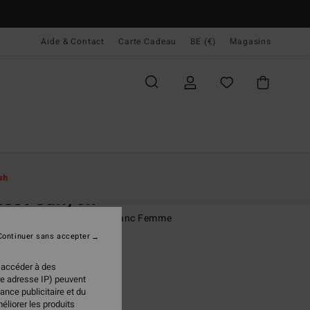
Aide & Contact
Carte Cadeau
BE (€)
Magasins
ccueil
Femme
Vêtements
Jeans & Pantalons
sh
nset Canyon
lon avec taille élastique Blanc Femme
Continuer sans accepter
(2 Avis)
 €
63%
 accéder à des
48 €
re adresse IP) peuvent
ance publicitaire et du
PLANS
éliorer les produits