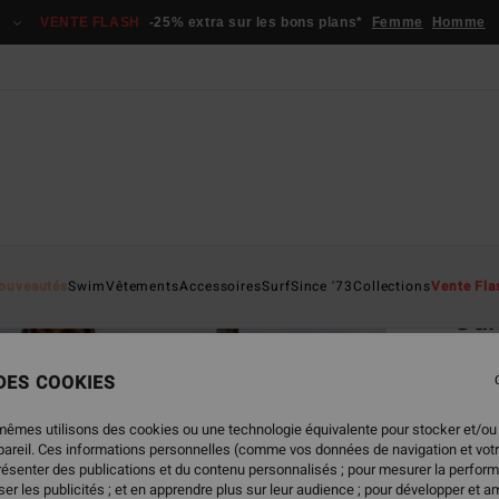
VENTE FLASH
-25% extra sur les bons plans*
Femme
Homme
Page D'a
ouveautés
Swim
Vêtements
Accessoires
Surf
Since '73
Collections
Vente Fla
Su
Panta
 DES COOKIES
5.0
59,95
mêmes utilisons des cookies ou une technologie équivalente pour stocker et/ou
22,
ppareil. Ces informations personnelles (comme vos données de navigation et vot
présenter des publications et du contenu personnalisés ; pour mesurer la perform
BONS 
er les publicités ; et en apprendre plus sur leur audience ; pour développer et am