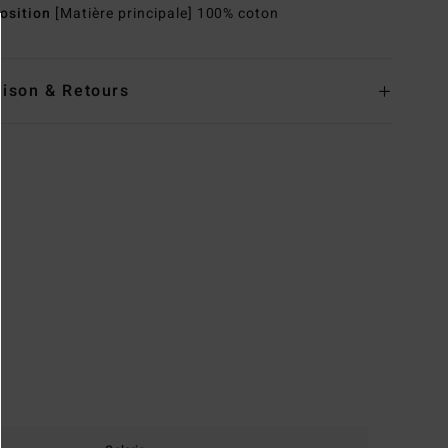
osition
[Matière principale] 100% coton
aison & Retours