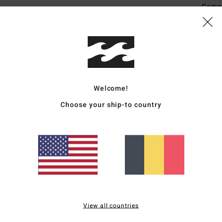
Comp
Livr
Welcome!
Choose your ship-to country
Note moyenne
5.0
/5
basé sur
2 avis vérifiés
depuis octobre 2025
100% de nos clients recommandent ce produit
View all countries