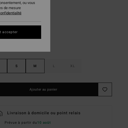
consentement, ou vous
 FLASH 25% EXTRA
ies de mesure
onfidentialité
Whitecap
ur
t accepter
S
M
L
XL
Ajouter au panier
Livraison à domicile ou point relais
Prévue à partir du
10 août