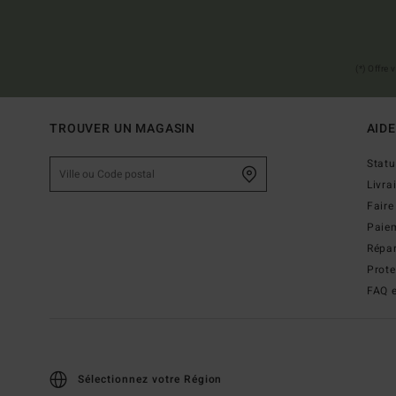
(*) Offre
TROUVER UN MAGASIN
AIDE
Stat
Livra
Faire
Paie
Répar
Prot
FAQ e
Sélectionnez votre Région