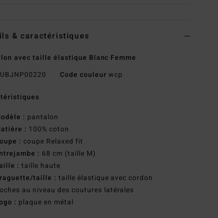
ils & caractéristiques
lon avec taille élastique Blanc Femme
UBJNP00220
Code couleur
wcp
téristiques
odèle :
pantalon
atière :
100% coton
oupe :
coupe Relaxed fit
ntrejambe :
68 cm (taille M)
aille :
taille haute
raguette/taille :
taille élastique avec cordon
oches au niveau des coutures latérales
ogo :
plaque en métal