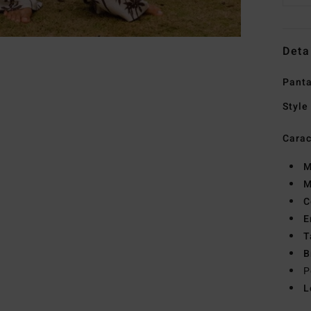
Deta
Panta
Style
Carac
M
M
C
E
T
B
P
L