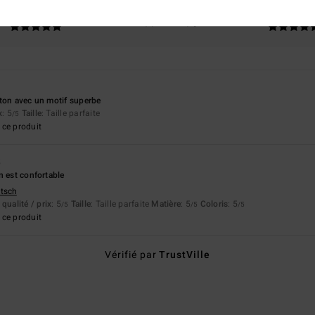
apport qualité / prix
Taille
Matière
5.0
5.0
Trop petit
Trop grand
ton avec un motif superbe
x
: 5
Taille
: Taille parfaite
/5
ce produit
5
n est confortable
utsch
qualité / prix
: 5
Taille
: Taille parfaite
Matière
: 5
Coloris
: 5
/5
/5
/5
ce produit
Vérifié par
TrustVille