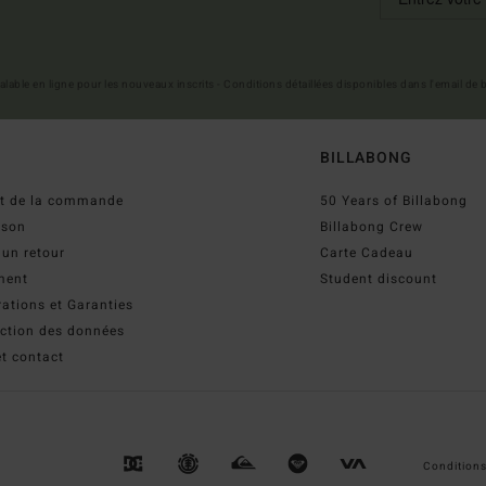
 valable en ligne pour les nouveaux inscrits - Conditions détaillées disponibles dans l'email de
BILLABONG
ut de la commande
50 Years of Billabong
ison
Billabong Crew
 un retour
Carte Cadeau
ment
Student discount
ations et Garanties
ection des données
t contact
Conditions 