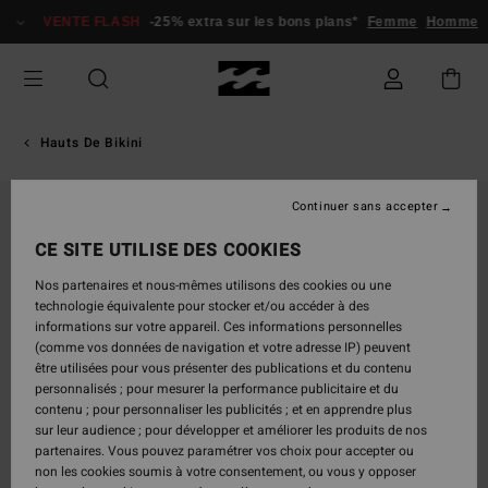
Passer
VENTE FLASH
-25% extra sur les bons plans*
Femme
Homme
à
l'information
sur
le
produit
Hauts De Bikini
Continuer sans accepter
CE SITE UTILISE DES COOKIES
Nos partenaires et nous-mêmes utilisons des cookies ou une
technologie équivalente pour stocker et/ou accéder à des
informations sur votre appareil. Ces informations personnelles
(comme vos données de navigation et votre adresse IP) peuvent
être utilisées pour vous présenter des publications et du contenu
personnalisés ; pour mesurer la performance publicitaire et du
contenu ; pour personnaliser les publicités ; et en apprendre plus
sur leur audience ; pour développer et améliorer les produits de nos
partenaires. Vous pouvez paramétrer vos choix pour accepter ou
non les cookies soumis à votre consentement, ou vous y opposer