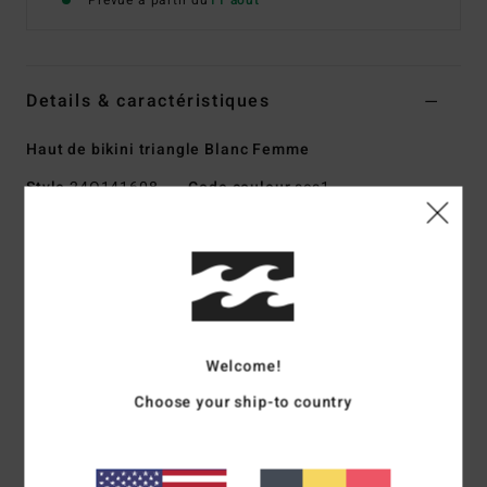
Prévue à partir du
11 août
Details & caractéristiques
Haut de bikini triangle Blanc Femme
Style
24O141608
Code couleur
scs1
Caractéristiques
Matière :
Mélange de nylon et d'élasthanne recyclés
Recouvrement moyen du buste
Réglables avec des anneaux coulissants
Liens à nouer centrés dans le dos pour un parfait
Welcome!
ajustement
Choose your ship-to country
Imprimé sur la coque gauche.
Coussinets amovibles
Logo brodé sur la couture latérale gauche