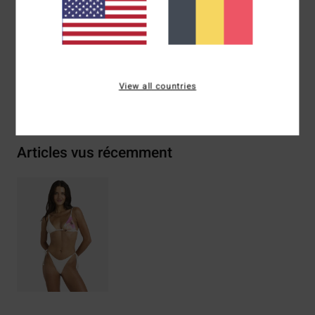
Composition
[Matière principale] 78% Nylon recyclé
(Polyamide), 22% Élasthanne
View all countries
Livraison & Retours
Articles vus récemment