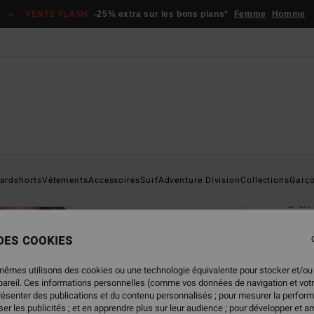
VENTE FLASH
-25% extra sur les bons plans*
Femme
Homme
Page D'a
ardshorts
Vêtements
Accessoires
Surf
Adventure Division
Collections
Garç
Su
Haut 
 DES COOKIES
59,95
31,
mêmes utilisons des cookies ou une technologie équivalente pour stocker et/ou
ppareil. Ces informations personnelles (comme vos données de navigation et vot
BONS 
présenter des publications et du contenu personnalisés ; pour mesurer la perform
er les publicités ; et en apprendre plus sur leur audience ; pour développer et am
VENTE