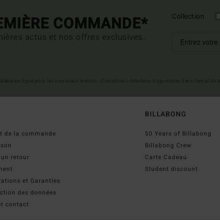
Collection
REMIÈRE COMMANDE*
ières actus et nos offres exclusives.
 valable en ligne pour les nouveaux inscrits - Conditions détaillées disponibles dans l'email de
BILLABONG
ut de la commande
50 Years of Billabong
ison
Billabong Crew
 un retour
Carte Cadeau
ment
Student discount
ations et Garanties
ection des données
t contact