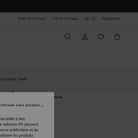
Aide & Contact
Carte Cadeau
BE (€)
Magasins
ccueil
Homme
Vêtements
Chemises
ons
Vente Flash
ndays
manches courtes Beige homme
Continuer sans accepter
 €
47%
48 €
 accéder à des
re adresse IP) peuvent
PLANS
ance publicitaire et du
éliorer les produits
 FLASH 25% EXTRA