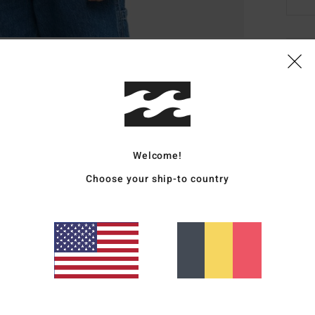
Deta
Haut
Style
Carac
Welcome!
H
Choose your ship-to country
I
5
Comp
Livr