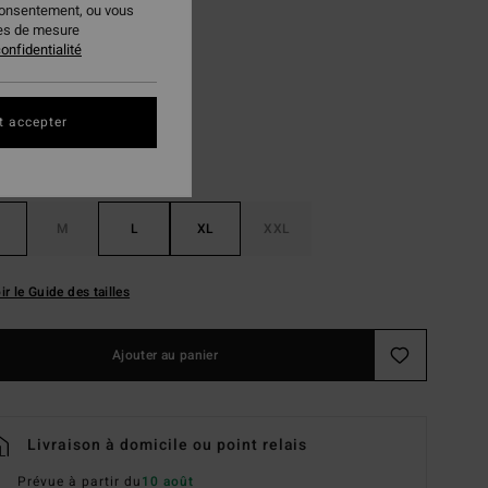
consentement, ou vous
ies de mesure
Chino
onfidentialité
ur
t accepter
M
L
XL
XXL
ir le Guide des tailles
Ajouter au panier
Livraison à domicile ou point relais
Prévue à partir du
10 août