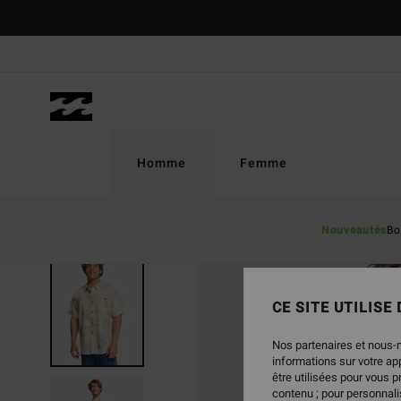
Passer
à
l'information
sur
le
produit
Homme
Femme
Nouveautés
Bo
CE SITE UTILISE
Nos partenaires et nous-
informations sur votre a
être utilisées pour vous 
contenu ; pour personnalis