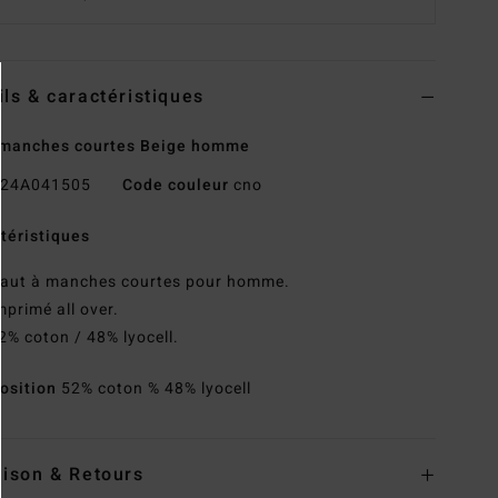
ils & caractéristiques
 manches courtes Beige homme
24A041505
Code couleur
cno
téristiques
aut à manches courtes pour homme.
mprimé all over.
2% coton / 48% lyocell.
osition
52% coton % 48% lyocell
aison & Retours