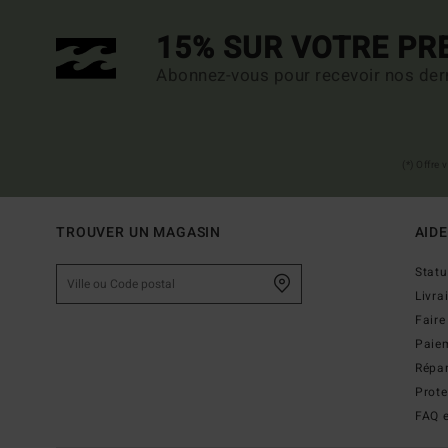
15% SUR VOTRE P
Abonnez-vous pour recevoir nos dern
(*) Offre
TROUVER UN MAGASIN
AIDE
Stat
Livra
Faire
Paie
Répar
Prot
FAQ e