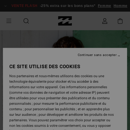
Passer
VENTE FLASH
-25% extra sur les bons plans*
Femme
Homme
à
l'information
sur
le
produit
Continuer sans accepter
CE SITE UTILISE DES COOKIES
Nos partenaires et nous-mêmes utilisons des cookies ou une
technologie équivalente pour stocker et/ou accéder à des
informations sur votre appareil. Ces informations personnelles
(comme vos données de navigation et votre adresse IP) peuvent
être utilisées pour vous présenter des publications et du contenu
personnalisés ; pour mesurer la performance publicitaire et du
contenu ; pour personnaliser les publicités ; et en apprendre plus
sur leur audience ; pour développer et améliorer les produits de nos
partenaires. Vous pouvez paramétrer vos choix pour accepter ou
non les cookies soumis à votre consentement, ou vous y opposer