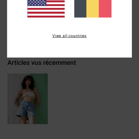
Composition
[Matière principale] 78% Nylon recyclé
(Polyamide), 22% Élasthanne
View all countries
Livraison & Retours
Articles vus récemment