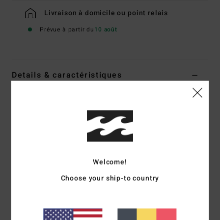
Livraison à domicile ou point relais
Prévue à partir du
10 août
Details & caractéristiques
Haut de bikini coupe Tube Blanc Femme
Style
24O121602
Code couleur
scs1
Caractéristiques
Matière :
Mélange de nylon et d'élasthanne recyclés
Welcome!
Buste peu couvrant
Choose your ship-to country
Bretelles amovibles et ajustables
Pas de bonnets
Logo brodé centré dans le dos