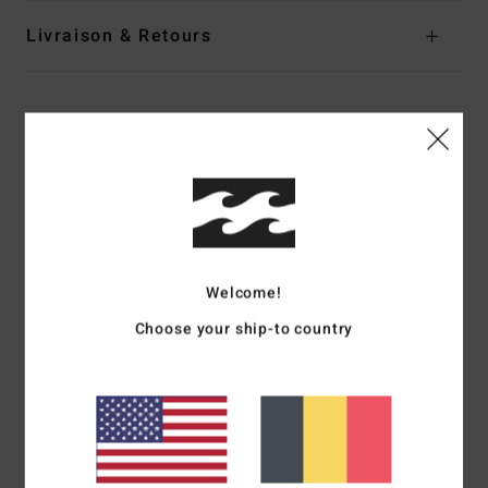
Livraison & Retours
Avis clients
Note moyenne
5.0
/5
Welcome!
Choose your ship-to country
basé sur
1 avis vérifiés
depuis décembre 2025
100% de nos clients recommandent ce produit
Confort
Rapport qualité / prix
5.0
5.0