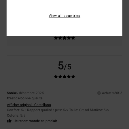
Taille
Matière
5.0
Trop petit
Trop grand
View all countries
Coloris
5.0
5
/5
Sonia
6 décembre 2025
Achat vérifié
C'est de bonne qualité.
Afficher original - Castellano
Confort
: 5
Rapport qualité / prix
: 5
Taille
: Grand
Matière
: 5
/5
/5
/5
Coloris
: 5
/5
Je recommande ce produit