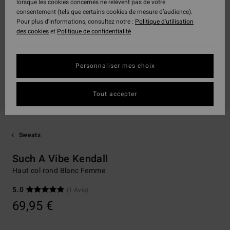
lorsque les cookies concernés ne relèvent pas de votre
consentement (tels que certains cookies de mesure d’audience).
Pour plus d'informations, consultez notre :
Politique d'utilisation
des cookies
et
Politique de confidentialité
Personnaliser mes choix
Tout accepter
Sweats
Such A Vibe Kendall
Haut col rond Blanc Femme
5.0
(1 Avis)
69,95 €