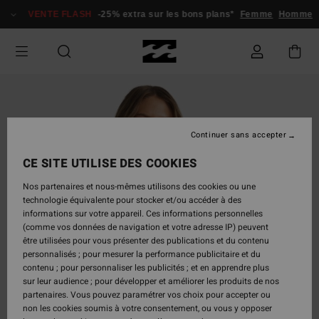
Passer
VENTE FLASH
-25% extra sur les bons plans*
Femme
Homme
à
l'information
sur
le
produit
Continuer sans accepter
CE SITE UTILISE DES COOKIES
Nos partenaires et nous-mêmes utilisons des cookies ou une
technologie équivalente pour stocker et/ou accéder à des
informations sur votre appareil. Ces informations personnelles
(comme vos données de navigation et votre adresse IP) peuvent
être utilisées pour vous présenter des publications et du contenu
personnalisés ; pour mesurer la performance publicitaire et du
contenu ; pour personnaliser les publicités ; et en apprendre plus
sur leur audience ; pour développer et améliorer les produits de nos
partenaires. Vous pouvez paramétrer vos choix pour accepter ou
non les cookies soumis à votre consentement, ou vous y opposer