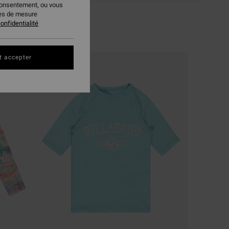
consentement, ou vous
ies de mesure
onfidentialité
t accepter