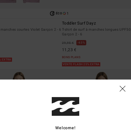
1
ÉCO
Toddler Surf Dayz
 manches courtes Violet Garçon 2 - 6
T-shirt de surf à manches longues UPF50
Garçon 2 - 6
63%
29,95 €
11,23 €
BONS PLANS
% EXTRA
VENTE FLASH 25% EXTRA
Welcome!