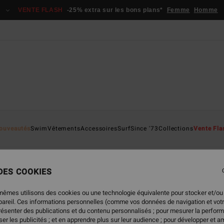
VENTE FLASH
-25% extra sur les bons plans*
Femme
Homme
ouveautés
Swim
Vêtements
Accessoires
Surf
Since '73
Collections
Vente Fla
 DES COOKIES
mêmes utilisons des cookies ou une technologie équivalente pour stocker et/ou
oduits seront bientôt de retour
ppareil. Ces informations personnelles (comme vos données de navigation et vot
présenter des publications et du contenu personnalisés ; pour mesurer la perform
er les publicités ; et en apprendre plus sur leur audience ; pour développer et am