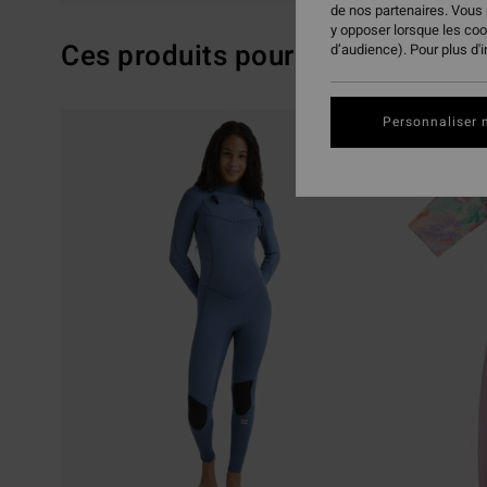
de nos partenaires. Vous
y opposer lorsque les co
Ces produits pourraient vous pla
d’audience). Pour plus d'
Passer
Aller
Personnaliser 
aux
a
critères
trier
de
par
filtrage
de
recherche