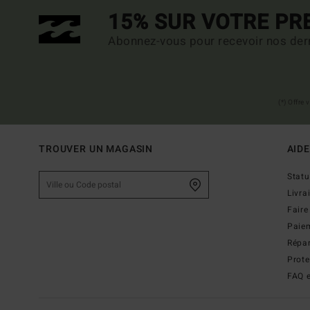
15% SUR VOTRE P
Abonnez-vous pour recevoir nos dern
(*) Offre
TROUVER UN MAGASIN
AIDE
Stat
Livra
Faire
Paie
Répar
Prot
FAQ e