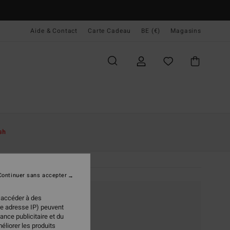
Aide & Contact
Carte Cadeau
BE (€)
Magasins
sh
Continuer sans accepter
 accéder à des
re adresse IP) peuvent
ance publicitaire et du
éliorer les produits