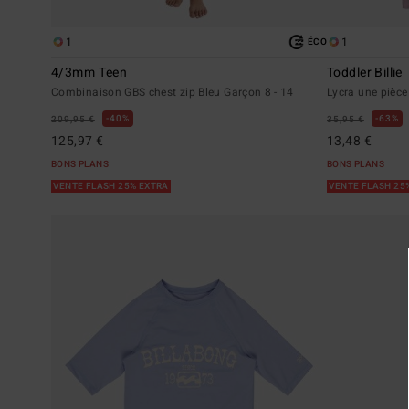
1
1
ÉCO
4/3mm Teen
Toddler Billie
Combinaison GBS chest zip Bleu Garçon 8 - 14
Lycra une pièce
40%
63%
209,95 €
35,95 €
125,97 €
13,48 €
BONS PLANS
BONS PLANS
VENTE FLASH 25% EXTRA
VENTE FLASH 25