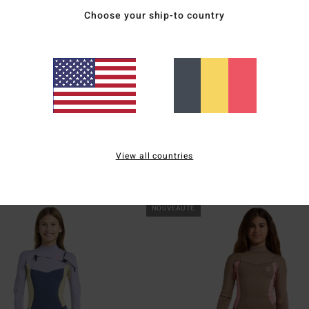
Choose your ship-to country
1
rgy
3/2mmn Synergy Natural
View all countries
ck Zip Rouge Fille 8-16 ans
Combinaison de surf zip poitrine Rouge F
ans
189,95 €
NOUVEAUTÉ