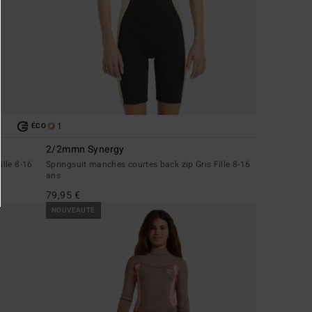
1
ÉCO
2/2mmn Synergy
ille 8-16
Springsuit manches courtes back zip Gris Fille 8-16
ans
79,95 €
NOUVEAUTÉ