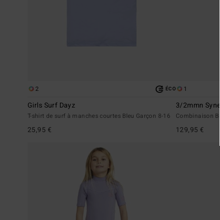
2
1
ÉCO
Girls Surf Dayz
3/2mmn Syne
T-shirt de surf à manches courtes Bleu Garçon 8-16
Combinaison Ba
25,95 €
129,95 €