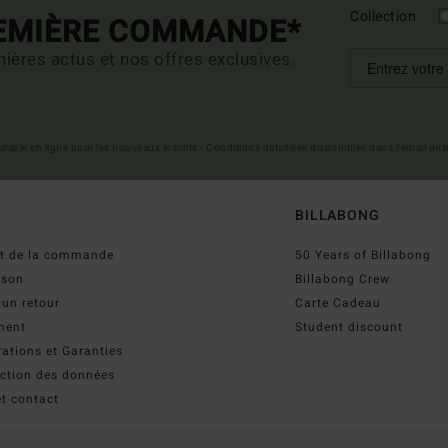
Collection
REMIÈRE COMMANDE*
ières actus et nos offres exclusives.
 valable en ligne pour les nouveaux inscrits - Conditions détaillées disponibles dans l'email de
BILLABONG
ut de la commande
50 Years of Billabong
ison
Billabong Crew
 un retour
Carte Cadeau
ment
Student discount
ations et Garanties
ection des données
t contact