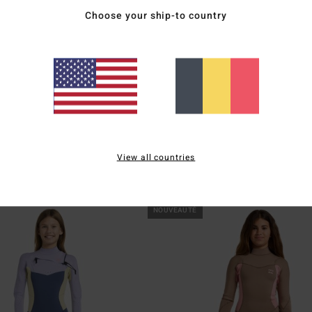
Choose your ship-to country
1
rgy
3/2mmn Synergy Natural
View all countries
ck Zip Rouge Fille 8-16 ans
Combinaison de surf zip poitrine Rouge F
ans
189,95 €
NOUVEAUTÉ