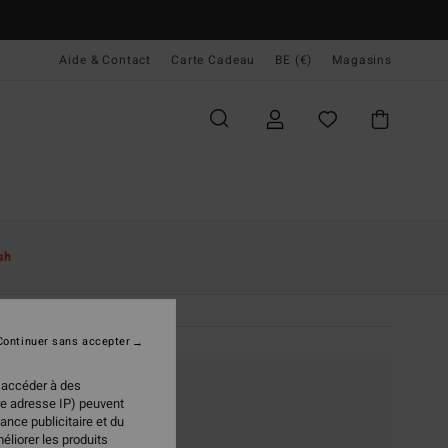
Aide & Contact
Carte Cadeau
BE (€)
Magasins
sh
Continuer sans accepter
 accéder à des
re adresse IP) peuvent
ance publicitaire et du
éliorer les produits