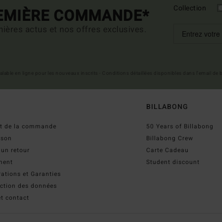
Collection
REMIÈRE COMMANDE*
ières actus et nos offres exclusives.
 valable en ligne pour les nouveaux inscrits - Conditions détaillées disponibles dans l'email de
BILLABONG
ut de la commande
50 Years of Billabong
ison
Billabong Crew
 un retour
Carte Cadeau
ment
Student discount
ations et Garanties
ection des données
t contact