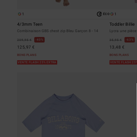
1
1
ÉCO
4/3mm Teen
Toddler Billie
Combinaison GBS chest zip Bleu Garçon 8 - 14
Lycra une pièce
40%
63%
209,95 €
35,95 €
125,97 €
13,48 €
BONS PLANS
BONS PLANS
VENTE FLASH 25% EXTRA
VENTE FLASH 25