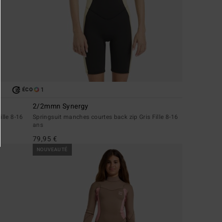
1
ÉCO
2/2mmn Synergy
ille 8-16
Springsuit manches courtes back zip Gris Fille 8-16
ans
79,95 €
NOUVEAUTÉ