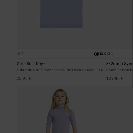
2
1
ÉCO
Girls Surf Dayz
3/2mmn Syne
T-shirt de surf à manches courtes Bleu Garçon 8-16
Combinaison Ba
25,95 €
129,95 €