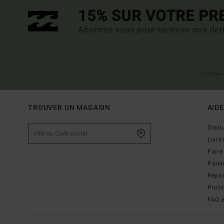
15% SUR VOTRE P
Abonnez-vous pour recevoir nos dern
(*) Offre
TROUVER UN MAGASIN
AIDE
Stat
Livra
Faire
Paie
Répar
Prot
FAQ e