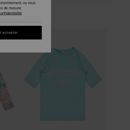
consentement, ou vous
ies de mesure
onfidentialité
t accepter