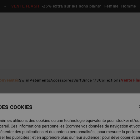
VENTE FLASH
-25% extra sur les bons plans*
Femme
Homme
ouveautés
Swim
Vêtements
Accessoires
Surf
Since '73
Collections
Vente Fla
 DES COOKIES
mêmes utilisons des cookies ou une technologie équivalente pour stocker et/ou
oduits seront bientôt de retour
ppareil. Ces informations personnelles (comme vos données de navigation et vot
présenter des publications et du contenu personnalisés ; pour mesurer la perform
er les publicités ; et en apprendre plus sur leur audience ; pour développer et am