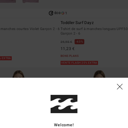
1
ÉCO
Toddler Surf Dayz
 manches courtes Violet Garçon 2 - 6
T-shirt de surf à manches longues UPF50
Garçon 2 - 6
63%
29,95 €
11,23 €
BONS PLANS
% EXTRA
VENTE FLASH 25% EXTRA
Welcome!