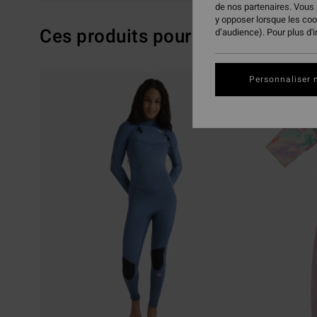
de nos partenaires. Vous
y opposer lorsque les co
Ces produits pourraient vous pla
d’audience). Pour plus d'
Passer
Aller
Personnaliser 
aux
a
critères
trier
de
par
filtrage
de
recherche