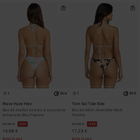
1
1
ÉCO
ÉCO
Wave Haze Hike
Twin Sol Tide Side
Bas de maillot de bain à couvrance
Bas de bikini réversible Multi
échancrée Bleu Femme
Femme
39,95 €
63%
45,95 €
63%
14,98 €
17,23 €
BONS PLANS
BONS PLANS