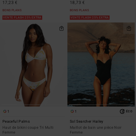
17,23 €
18,73 €
BONS PLANS
BONS PLANS
VENTE FLASH 25% EXTRA
VENTE FLASH 25% EXTRA
1
1
ÉCO
Peaceful Palms
Sol Searcher Hailey
Haut de bikini coupe Tri Multi
Maillot de bain une pièce Noir
Femme
Femme