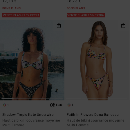
17,23 €
18,73 €
BONS PLANS
BONS PLANS
VENTE FLASH 25% EXTRA
VENTE FLASH 25% EXTRA
1
1
ÉCO
Shadow Tropic Kate Underwire
Faith In Flowers Dana Bandeau
Haut de bikini couvrance moyenne
Haut de bikini couvrance moyenne
Multi Femme
Multi Femme