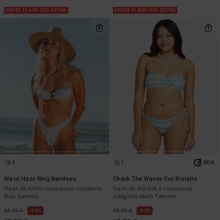
VENTE FLASH 25% EXTRA
VENTE FLASH 25% EXTRA
1
1
ÉCO
Wave Haze Ring Bandeau
Check The Waves Eve Bralette
Haut de bikini couvrance moyenne
Haut de maillot à couvrance
Bleu Femme
intégrale Multi Femme
45,95 €
63%
49,95 €
63%