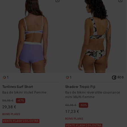
1
1
ÉCO
Tanlines Surf Short
Shadow Tropic Fiji
Bas de bikini Violet Femme
Bas de bikini réversible couvrance
mini Multi Femme
55,95 €
47%
45,95 €
63%
29,38 €
17,23 €
BONS PLANS
BONS PLANS
VENTE FLASH 25% EXTRA
VENTE FLASH 25% EXTRA