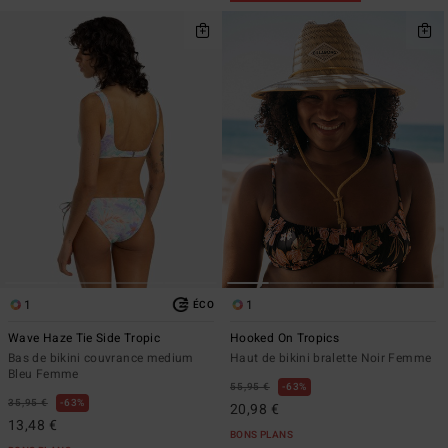
1
1
ÉCO
Wave Haze Tie Side Tropic
Hooked On Tropics
Bas de bikini couvrance medium
Haut de bikini bralette Noir Femme
Bleu Femme
55,95 €
63%
35,95 €
63%
20,98 €
13,48 €
BONS PLANS