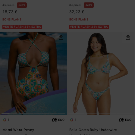
49,95 €
63%
85,95 €
63%
18,73 €
32,23 €
BONS PLANS
BONS PLANS
VENTE FLASH 25% EXTRA
VENTE FLASH 25% EXTRA
1
1
ÉCO
ÉCO
Mami Wata Penny
Bella Costa Ruby Underwire