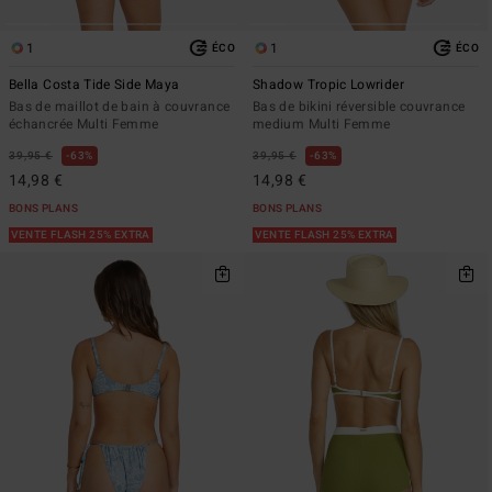
1
1
ÉCO
ÉCO
Bella Costa Tide Side Maya
Shadow Tropic Lowrider
Bas de maillot de bain à couvrance
Bas de bikini réversible couvrance
échancrée Multi Femme
medium Multi Femme
39,95 €
63%
39,95 €
63%
14,98 €
14,98 €
BONS PLANS
BONS PLANS
VENTE FLASH 25% EXTRA
VENTE FLASH 25% EXTRA