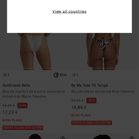
View all countries
1
1
ÉCO
Sunkissed Bells
By My Side TS Tanga
Bas de maillot de bain à couvrance
Bas de bikini échancré Noir Femme
échancrée Blanc Femme
35,95 €
47%
45,95 €
63%
18,88 €
17,23 €
BONS PLANS
BONS PLANS
VENTE FLASH 25% EXTRA
VENTE FLASH 25% EXTRA