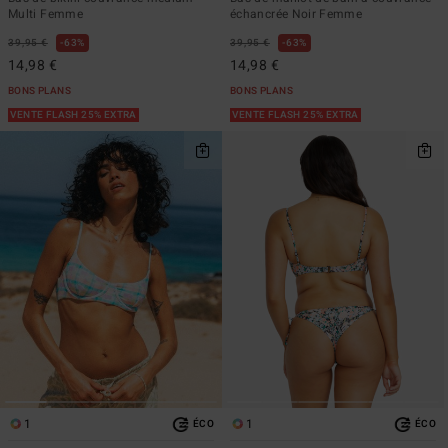
Multi Femme
échancrée Noir Femme
39,95 €
63%
39,95 €
63%
14,98 €
14,98 €
BONS PLANS
BONS PLANS
VENTE FLASH 25% EXTRA
VENTE FLASH 25% EXTRA
1
1
ÉCO
ÉCO