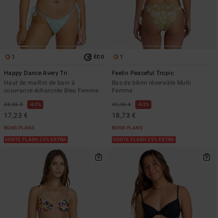
1
1
ÉCO
Happy Dance Avery Tri
Feelin Peaceful Tropic
Haut de maillot de bain à
Bas de bikini réversible Multi
couvrance échancrée Bleu Femme
Femme
45,95 €
63%
49,95 €
63%
17,23 €
18,73 €
BONS PLANS
BONS PLANS
VENTE FLASH 25% EXTRA
VENTE FLASH 25% EXTRA