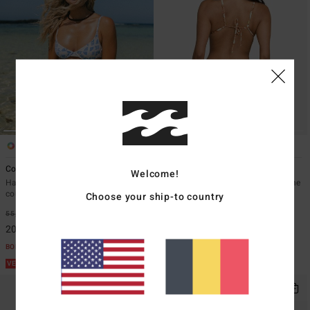
1
1
ÉCO
Cool Tide Demi Bra
Fresh Daze Tanga
Welcome!
Haut de maillot de bain à
Bas de bikini tie sides Blanc Femme
couvrance échancrée Bleu Femme
Choose your ship-to country
39,95 €
47%
55,95 €
63%
20,98 €
20,98 €
BONS PLANS
BONS PLANS
VENTE FLASH 25% EXTRA
VENTE FLASH 25% EXTRA