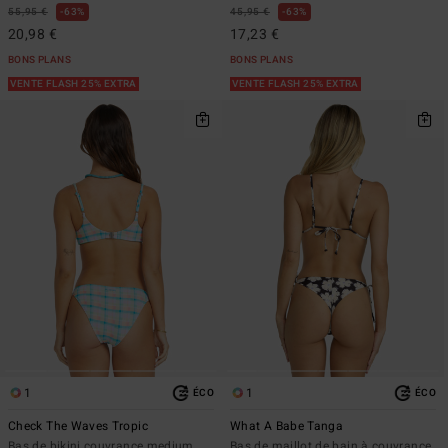
55,95 €
63%
45,95 €
63%
20,98 €
17,23 €
BONS PLANS
BONS PLANS
VENTE FLASH 25% EXTRA
VENTE FLASH 25% EXTRA
1
1
ÉCO
ÉCO
Check The Waves Tropic
What A Babe Tanga
Bas de bikini couvrance medium
Bas de maillot de bain à couvrance