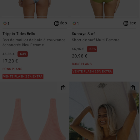
1
1
ÉCO
ÉCO
Trippin Tides Bells
Sunrays Surf
Bas de maillot de bain à couvrance
Short de surf Multi Femme
échancrée Bleu Femme
55,95 €
63%
45,95 €
63%
20,98 €
17,23 €
BONS PLANS
BONS PLANS
VENTE FLASH 25% EXTRA
VENTE FLASH 25% EXTRA