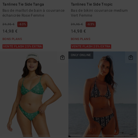
Tanlines Tie Side Tanga
Tanlines Tie Side Tropic
Bas de maillot de bain à couvrance
Bas de bikini couvrance medium
échancrée Rose Femme
Vert Femme
39,95 €
63%
39,95 €
63%
14,98 €
14,98 €
BONS PLANS
BONS PLANS
VENTE FLASH 25% EXTRA
VENTE FLASH 25% EXTRA
ONLY ONLINE