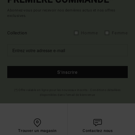
PREMIÈRE COMMANDE*
Abonnez-vous pour recevoir nos dernières actus et nos offres
exclusives.
Collection
Homme
Femme
S'inscrire
(*) Offre valable en ligne pour les nouveaux inscrits - Conditions détaillées
disponibles dans l'email de bienvenue
Trouver un magasin
Contactez nous