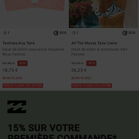
1
1
ÉCO
ÉCO
Tanlines Ava Tank
All The Waves Talia Uwire
Haut de bikini couvrance moyenne
Haut de bikini à armatures Vert
Rose Femme
Femme
49,95 €
63%
49,95 €
47%
18,73 €
26,23 €
BONS PLANS
BONS PLANS
VENTE FLASH 25% EXTRA
VENTE FLASH 25% EXTRA
15% SUR VOTRE