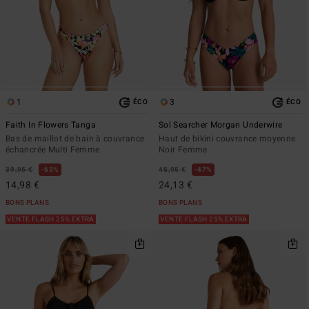
1
3
ÉCO
ÉCO
Faith In Flowers Tanga
Sol Searcher Morgan Underwire
Bas de maillot de bain à couvrance
Haut de bikini couvrance moyenne
échancrée Multi Femme
Noir Femme
39,95 €
63%
45,95 €
47%
14,98 €
24,13 €
BONS PLANS
BONS PLANS
VENTE FLASH 25% EXTRA
VENTE FLASH 25% EXTRA