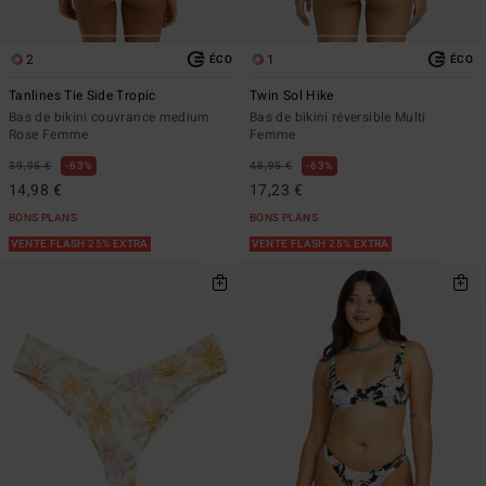
2
1
ÉCO
ÉCO
Tanlines Tie Side Tropic
Twin Sol Hike
Bas de bikini couvrance medium
Bas de bikini réversible Multi
Rose Femme
Femme
39,95 €
63%
45,95 €
63%
14,98 €
17,23 €
BONS PLANS
BONS PLANS
VENTE FLASH 25% EXTRA
VENTE FLASH 25% EXTRA