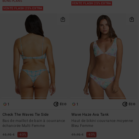
BONS PLANS
VENTE FLASH 25% EXTRA
VENTE FLASH 25% EXTRA
1
1
ÉCO
ÉCO
Check The Waves Tie Side
Wave Haze Ava Tank
Bas de maillot de bain à couvrance
Haut de bikini couvrance moyenne
échancrée Multi Femme
Bleu Femme
45,95 €
63%
49,95 €
63%