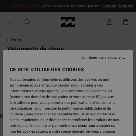
Passez
VENTE FLASH
-25% extra sur les bons plans*
Femme
Homme
à
la
sélection
de
la
grille
Swim
des
Vêtements de plage
produits
Continuer sans accepter
CE SITE UTILISE DES COOKIES
Nos partenaires et nous-mêmes utilisons des cookies ou une
Ne partez pas trop loin, nos produits seront
technologie équivalente pour stocker et/ou accéder à des
bientôt de retour
informations sur votre appareil. Ces informations personnelles
(comme vos données de navigation et votre adresse IP) peuvent
être utilisées pour vous présenter des publications et du contenu
personnalisés ; pour mesurer la performance publicitaire et du
contenu ; pour personnaliser les publicités ; et en apprendre plus
Ces produits pourraient vous plaire
sur leur audience ; pour développer et améliorer les produits de nos
partenaires. Vous pouvez paramétrer vos choix pour accepter ou
Passer
Aller
non les cookies soumis à votre consentement, ou vous y opposer