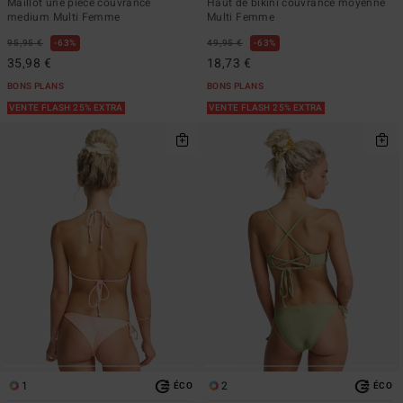
Maillot une pièce couvrance
Haut de bikini couvrance moyenne
medium Multi Femme
Multi Femme
95,95 €
63%
49,95 €
63%
35,98 €
18,73 €
BONS PLANS
BONS PLANS
VENTE FLASH 25% EXTRA
VENTE FLASH 25% EXTRA
1
2
ÉCO
ÉCO