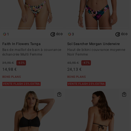
1
3
ÉCO
ÉCO
Faith In Flowers Tanga
Sol Searcher Morgan Underwire
Bas de maillot de bain à couvrance
Haut de bikini couvrance moyenne
échancrée Multi Femme
Noir Femme
39,95 €
63%
45,95 €
47%
14,98 €
24,13 €
BONS PLANS
BONS PLANS
VENTE FLASH 25% EXTRA
VENTE FLASH 25% EXTRA