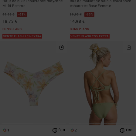
Haut de bikini couvrance moyenne
Bas de maillot de bain à couvrance
Multi Femme
échancrée Rose Femme
49,95 €
63%
39,95 €
63%
18,73 €
14,98 €
BONS PLANS
BONS PLANS
VENTE FLASH 25% EXTRA
VENTE FLASH 25% EXTRA
1
2
ÉCO
ÉCO