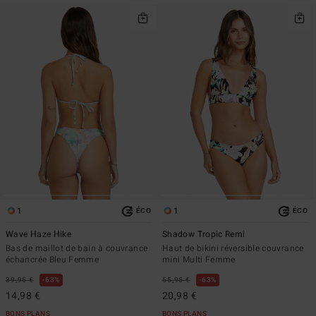
1
1
ÉCO
ÉCO
Wave Haze Hike
Shadow Tropic Remi
Bas de maillot de bain à couvrance
Haut de bikini réversible couvrance
échancrée Bleu Femme
mini Multi Femme
39,95 €
63%
55,95 €
63%
14,98 €
20,98 €
BONS PLANS
BONS PLANS