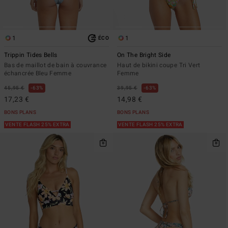
1
1
ÉCO
Trippin Tides Bells
On The Bright Side
Bas de maillot de bain à couvrance
Haut de bikini coupe Tri Vert
échancrée Bleu Femme
Femme
45,95 €
63%
39,95 €
63%
17,23 €
14,98 €
BONS PLANS
BONS PLANS
VENTE FLASH 25% EXTRA
VENTE FLASH 25% EXTRA