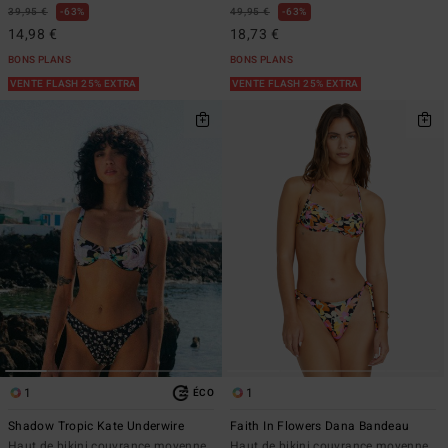
39,95 €
63%
49,95 €
63%
14,98 €
18,73 €
BONS PLANS
BONS PLANS
VENTE FLASH 25% EXTRA
VENTE FLASH 25% EXTRA
1
1
ÉCO
Shadow Tropic Kate Underwire
Faith In Flowers Dana Bandeau
Haut de bikini couvrance moyenne
Haut de bikini couvrance moyenne