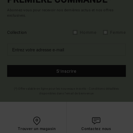
PREMIÈRE COMMANDE*
Abonnez-vous pour recevoir nos dernières actus et nos offres
exclusives.
Collection
Homme
Femme
S'inscrire
(*) Offre valable en ligne pour les nouveaux inscrits - Conditions détaillées
disponibles dans l'email de bienvenue
Trouver un magasin
Contactez nous