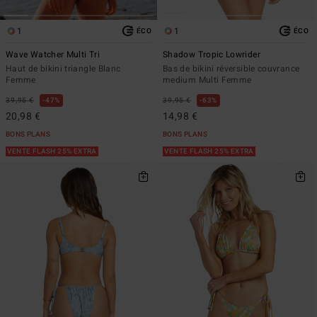
1
1
ÉCO
ÉCO
Wave Watcher Multi Tri
Shadow Tropic Lowrider
Haut de bikini triangle Blanc
Bas de bikini réversible couvrance
Femme
medium Multi Femme
39,95 €
47%
39,95 €
63%
20,98 €
14,98 €
BONS PLANS
BONS PLANS
VENTE FLASH 25% EXTRA
VENTE FLASH 25% EXTRA