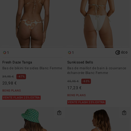
1
1
ÉCO
Fresh Daze Tanga
Sunkissed Bells
Bas de bikini tie sides Blanc Femme
Bas de maillot de bain à couvrance
échancrée Blanc Femme
39,95 €
47%
45,95 €
63%
20,98 €
17,23 €
BONS PLANS
BONS PLANS
VENTE FLASH 25% EXTRA
VENTE FLASH 25% EXTRA