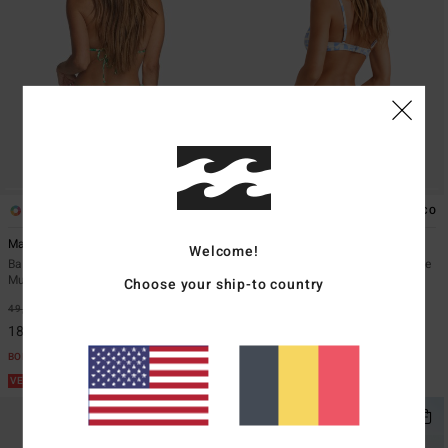
1
1
ÉCO
ÉCO
Mami Wata Tide Side Hike
Cool Tide Hike
Welcome!
Bas de bikini couvrance medium
Bas de maillot de bain à couvrance
Multi Femme
échancrée Bleu Femme
Choose your ship-to country
49,95 €
63%
49,95 €
63%
18,73 €
18,73 €
BONS PLANS
BONS PLANS
VENTE FLASH 25% EXTRA
VENTE FLASH 25% EXTRA