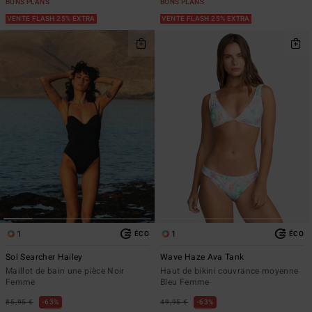
BONS PLANS
BONS PLANS
VENTE FLASH 25% EXTRA
VENTE FLASH 25% EXTRA
1
1
ÉCO
ÉCO
Sol Searcher Hailey
Wave Haze Ava Tank
Maillot de bain une pièce Noir
Haut de bikini couvrance moyenne
Femme
Bleu Femme
85,95 €
63%
49,95 €
63%