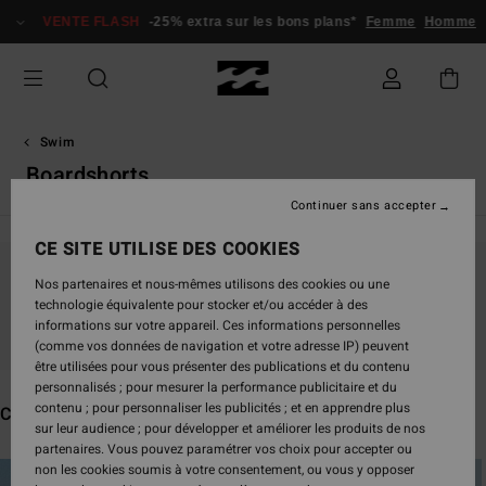
Passez
VENTE FLASH
-25% extra sur les bons plans*
Femme
Homme
à
la
sélection
de
la
grille
Swim
des
Boardshorts
produits
Continuer sans accepter
CE SITE UTILISE DES COOKIES
Nos partenaires et nous-mêmes utilisons des cookies ou une
Ne partez pas trop loin, nos produits seront
technologie équivalente pour stocker et/ou accéder à des
bientôt de retour
informations sur votre appareil. Ces informations personnelles
(comme vos données de navigation et votre adresse IP) peuvent
être utilisées pour vous présenter des publications et du contenu
personnalisés ; pour mesurer la performance publicitaire et du
contenu ; pour personnaliser les publicités ; et en apprendre plus
Ces produits pourraient vous plaire
sur leur audience ; pour développer et améliorer les produits de nos
partenaires. Vous pouvez paramétrer vos choix pour accepter ou
Passer
Aller
non les cookies soumis à votre consentement, ou vous y opposer