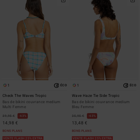
1
1
ÉCO
ÉCO
Check The Waves Tropic
Wave Haze Tie Side Tropic
Bas de bikini couvrance medium
Bas de bikini couvrance medium
Multi Femme
Bleu Femme
39,95 €
63%
35,95 €
63%
14,98 €
13,48 €
BONS PLANS
BONS PLANS
VENTE FLASH 25% EXTRA
VENTE FLASH 25% EXTRA