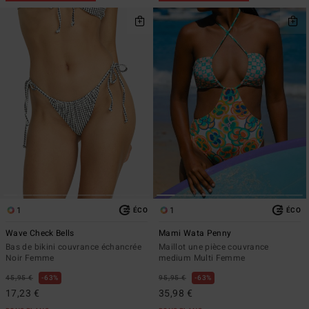
1
1
ÉCO
ÉCO
Wave Check Bells
Mami Wata Penny
Bas de bikini couvrance échancrée
Maillot une pièce couvrance
Noir Femme
medium Multi Femme
45,95 €
63%
95,95 €
63%
17,23 €
35,98 €