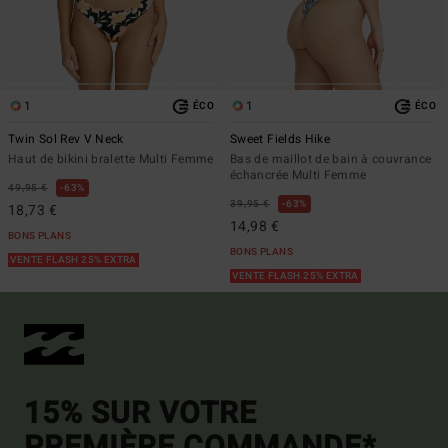
1
1
ÉCO
ÉCO
Twin Sol Rev V Neck
Sweet Fields Hike
Haut de bikini bralette Multi Femme
Bas de maillot de bain à couvrance
échancrée Multi Femme
49,95 €
63%
39,95 €
63%
18,73 €
14,98 €
BONS PLANS
BONS PLANS
VENTE FLASH 25% EXTRA
VENTE FLASH 25% EXTRA
15% SUR VOTRE