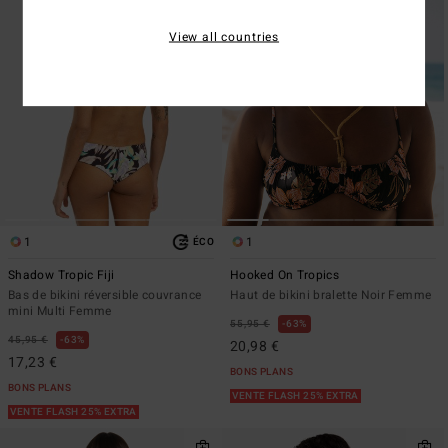
View all countries
1
1
ÉCO
Shadow Tropic Fiji
Hooked On Tropics
Bas de bikini réversible couvrance
Haut de bikini bralette Noir Femme
mini Multi Femme
55,95 €
63%
45,95 €
63%
20,98 €
17,23 €
BONS PLANS
BONS PLANS
VENTE FLASH 25% EXTRA
VENTE FLASH 25% EXTRA