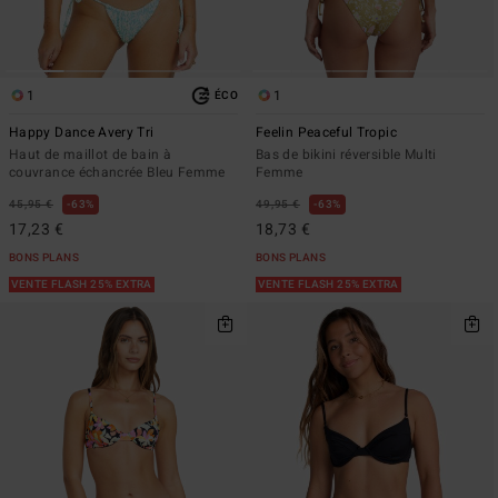
1
1
ÉCO
Happy Dance Avery Tri
Feelin Peaceful Tropic
Haut de maillot de bain à
Bas de bikini réversible Multi
couvrance échancrée Bleu Femme
Femme
45,95 €
63%
49,95 €
63%
17,23 €
18,73 €
BONS PLANS
BONS PLANS
VENTE FLASH 25% EXTRA
VENTE FLASH 25% EXTRA