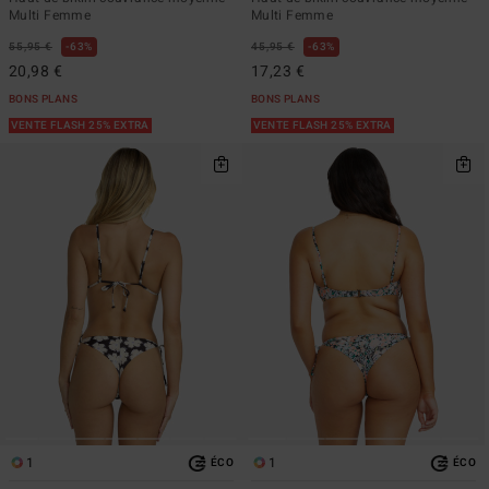
Multi Femme
Multi Femme
55,95 €
63%
45,95 €
63%
20,98 €
17,23 €
BONS PLANS
BONS PLANS
VENTE FLASH 25% EXTRA
VENTE FLASH 25% EXTRA
1
1
ÉCO
ÉCO